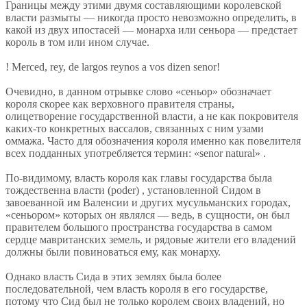
Границы между этими двумя составляющими королевской
власти размыты — никогда просто невозможно определить, в
какой из двух ипостасей — монарха или сеньора — предстает
король в том или ином случае.
! Merced, rey, de largos reynos a vos dizen senor!
Очевидно, в данном отрывке слово «сеньор» обозначает
короля скорее как верховного правителя страны,
олицетворение государственной власти, а не как покровителя
каких-то конкретных вассалов, связанных с ним узами
оммажа. Часто для обозначения короля именно как повелителя
всех подданных употребляется термин: «senor natural» .
По-видимому, власть короля как главы государства была
тождественна власти (poder) , установленной Сидом в
завоеванной им Валенсии и других мусульманских городах,
«сеньором» которых он являлся — ведь, в сущности, он был
правителем большого пространства государства в самом
сердце мавританских земель, и рядовые жители его владений
должны были повиноваться ему, как монарху.
Однако власть Сида в этих землях была более
последовательной, чем власть короля в его государстве,
потому что Сид был не только королем своих владений, но