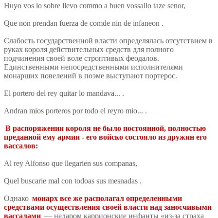
Huyo vos lo sobre llevo commo a buen vossallo taze senor,
Que non prendan fuerza de comde nin de infaneon .
Слабость государственной власти определялась отсутствием в
руках короля действительных средств для полного
подчинения своей воле строптивых феодалов.
Единственными непосредственными исполнителями
монарших повелений в поэме выступают портерос.
El portero del rey quitar lo mandava... .
Andran mios porteros por todo el reyro mio... .
В распоряжении короля не было постоянной, полностью
преданной ему армии - его войско состояло из дружин его
вассалов:
Al rey Alfonso que llegarien sus companas,
Quel buscarie mal con todoas sus mesnadas .
Однако
монарх все же располагал определенными
средствами осуществления своей власти над заносчивыми
вассалами
— недаром каррионские инфанты «из-за страха