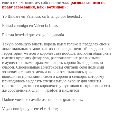
еще и их «хозяином», собственником,
располагая ими по
праву завоевания, как «вотчиной»:
Yo ffinoare en Valencia, ca la tengo por heredad .
Entrad conmigo en Valencia la casa,
En esta heredad que vos yo he ganada .
Такую большую власть король имел только в пределах своих
домениальных землях как их непосредственный владелец ; на
территории же всего королевства вообще, включая обширные
имения крупинх феодалов, располагавших различными
имущественными правами, власть короля была довольно
слабой. Своевольные аристократы считали себя полными
хозяевами своих земель и порой отказывались даже
выполнять приказания своего короля и сеньора, которому
приходилось выделять специальную охрану для зашиты
проезжающих по его королевству путников от произвола его
же собственных слуг — графов и инфантов:
Dadme vuestros cavalleros con todos guarrizones,
Vaya conmigo, yo sere el cariador;