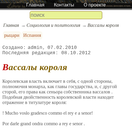
Главная
Контакты
О проекте
Главная
Социология и политология
Вассалы короля
рыцари
Испания
admin
07.02.2010
08.10.2012
Вассалы короля
Королевская власть включает в себя, с одной стороны,
полномочия монарха, как главы государства, и, с другой
сторой, его права как сеньора собственника вассалов .
Подобная двойственность королевской власти находит
отражение в титулатуре короля:
! Mucho voslo gradesco commo el rey e a senor!
Por darle grand ondra commo a rey e senor .