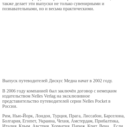
также делает эти выпуски не только сувенирными и
познавательными, но и весьма практическими.
Выпуск путеводителей Дискус Медиа начат в 2002 году.
В 2006 году компанией был заключён договор с немецким
издательством Nelles Verlag на эксклюзивное
представительство путеводителей серии Nelles Pocket в
России.
Рим, Нью-Йорк, Лондон, Турция, Прага, Лиссабон, Барселона,
Болгария, Египет, Украина, Чехия, Амстердам, Прибалтика,
Италия, Крым, Австрия, Хорватия, Париж, Крит, Вена... Если