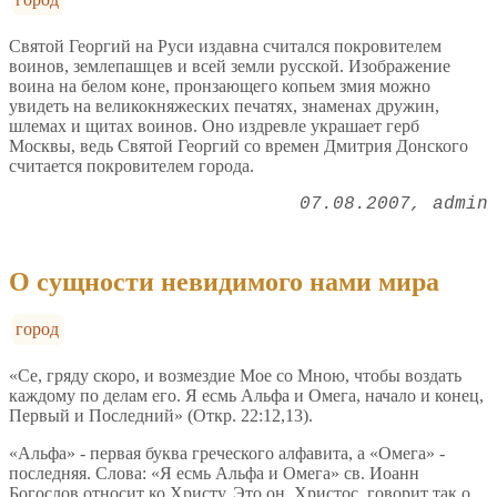
Святой Георгий на Руси издавна считался покровителем
воинов, землепашцев и всей земли русской. Изображение
воина на белом коне, пронзающего копьем змия можно
увидеть на великокняжеских печатях, знаменах дружин,
шлемах и щитах воинов. Оно издревле украшает герб
Москвы, ведь Святой Георгий со времен Дмитрия Донского
считается покровителем города.
07.08.2007
admin
О сущности невидимого нами мира
город
«Се, гряду скоро, и возмездие Мое со Мною, чтобы воздать
каждому по делам его. Я есмь Альфа и Омега, начало и конец,
Первый и Последний» (Откр. 22:12,13).
«Альфа» - первая буква греческого алфавита, а «Омега» -
последняя. Слова: «Я есмь Альфа и Омега» св. Иоанн
Богослов относит ко Христу. Это он, Христос, говорит так о