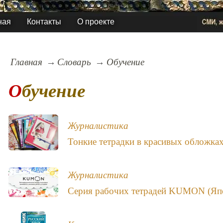
ная
Контакты
О проекте
Главная
Словарь
Обучение
Обучение
Журналистика
Тонкие тетрадки в красивых обложках
Журналистика
Серия рабочих тетрадей KUMON (Япо