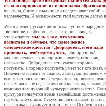
В настоящее время бесценные знания сельских 
из-за игнорирования их в школьном образовани
культура, богатая традициями представляет собой в
человечества. И возможности этой культуре далеко 
Уже в древне русских летописях в устном народном
творчестве, особенно в сказках и пословицах,
утверждается
мысль о том, что человек
воспитаем и обучаем, что самое ценное
человеческое качество - Добродетель, и его надо
прививать, необходимо учить,
ибо причиной
многих человеческих пороков является незнание,
невежество. Добродетель есть умение хорошо
поступать, а хорошо поступать умеет тот кто знает, 
Поведение зависит от знания, а связующим звеном 
выступает воспитание. Следовательно, никакая чело
невозможна вне педагогической культуры, являющ
компонентом духовной культуры человечества. Соот
культура пользуется всеми важнейшими достижениям
наукой, искусством. Искусство воспитывает чувства
педагогика регулирует и то и другое. Особенности п