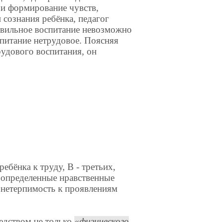
 и формирование чувств,
 сознания ребёнка, педагог
авильное воспитание невозможно
спитание нетрудовое. Поясняя
рудового воспитания, он
.
ебёнка к труду, В - третьих,
е определенные нравственные
, нетерпимость к проявлениям
редством не только
физического