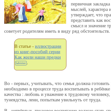
первичная закладка
мыслей, характера и
утверждает, что пр
представить как во
смысл и значение т
советует родителям иметь в виду ряд обстоятельств
В статье -
иллюстрации
из книг-пособий серии
Как жили наши предки
.
Во - первых, учитывать, что семья должна готовить р
необходимо в процессе труда воспитывать в ребёнк
качества : любовь и уважение к трудовому человеку
тунеядства, лени, попыткам увильнуть от труда.
В - четвёртых, трудовое воспитание должно стать с