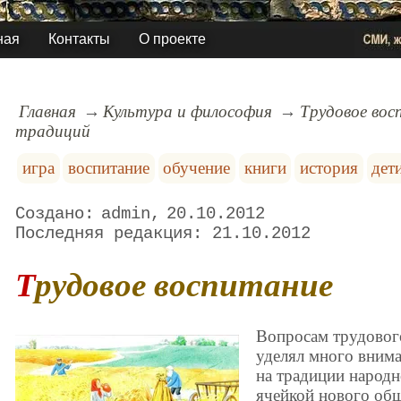
ная
Контакты
О проекте
Главная
Культура и философия
Трудовое вос
традиций
игра
воспитание
обучение
книги
история
дет
admin
20.10.2012
21.10.2012
Трудовое воспитание
Вопросам трудового
уделял много вним
на традиции народн
ячейкой нового общ