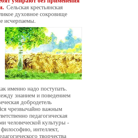
ребят умирают без применения
и.
Сельская крестьянская
еликое духовное сокровище
не исчерпаемы.
как именно надо поступать.
между знанием и поведением
веческая добродетель
ейся чрезвычайно важным
ветственно педагогическая
и человеческой культуры -
, философию, интеллект,
едагогического творчества