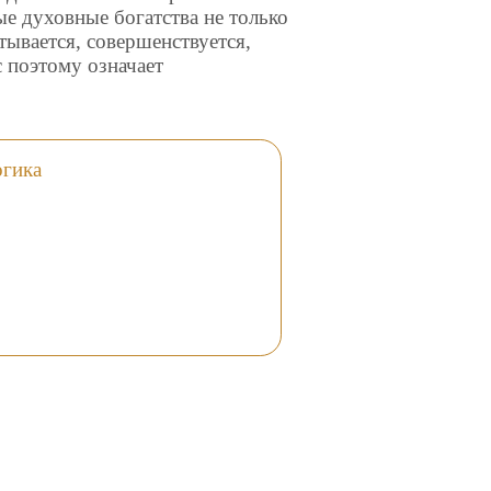
ые духовные богатства не только
тывается, совершенствуется,
 поэтому означает
огика