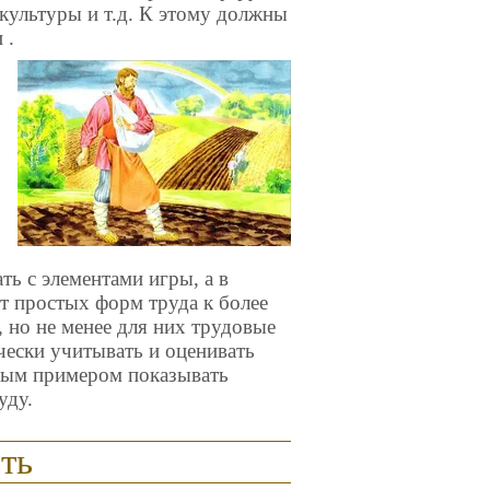
культуры и т.д. К этому должны
 .
ть с элементами игры, а в
т простых форм труда к более
 но не менее для них трудовые
ически учитывать и оценивать
чным примером показывать
уду.
ть