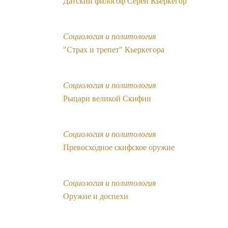
Датский философ Серен Кьеркегор
Социология и политология
"Страх и трепет" Кьеркегора
Социология и политология
Рыцари великой Cкифии
Социология и политология
Превосходное скифское оружие
Социология и политология
Оружие и доспехи