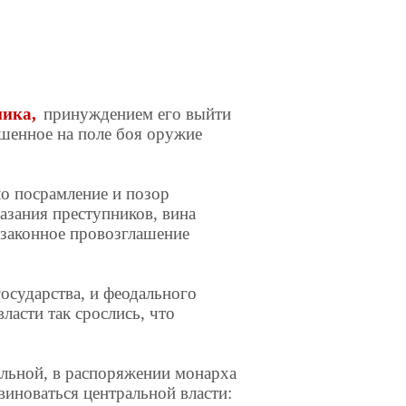
ника,
принуждением его выйти
ошенное на поле боя оружие
ло посрамление и позор
казания преступников, вина
 законное провозглашение
государства, и феодального
ласти так срослись, что
сильной, в распоряжении монарха
виноваться центральной власти: