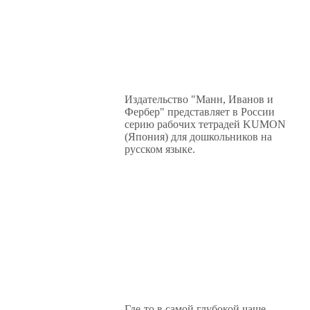
Издательство "Манн, Иванов и
Фербер" представляет в России
серию рабочих тетрадей KUMON
(Япония) для дошкольников на
русском языке.
Где-то в самой глубокой чаще