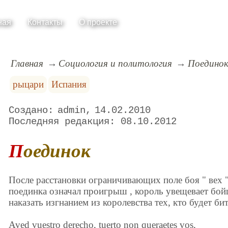
ная
Контакты
О проекте
Главная
Социология и политология
Поедино
рыцари
Испания
admin
14.02.2010
08.10.2012
Поединок
После расстановки ограничивающих поле боя " вех "
поединка означал проигрыш , король увещевает бой
наказать изгнанием из королевства тех, кто будет би
Aved vuestro derecho, tuerto non queraetes vos,