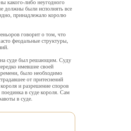
аны какого-либо неугодного
ые должны были исполнять все
видно, принадлежало королю
еньоров говорит о том, что
 часто феодальные структуры,
ний.
 на суде был решающим. Суду
нередко имевшие своей
времени, было необходимо
страдавшее от притеснений
 короля и разрешение споров
поединка в суде короля. Сам
авоты в суде.