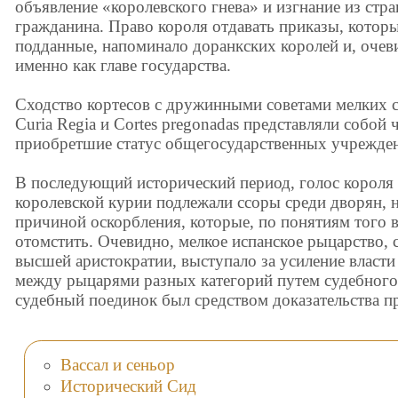
объявление «королевского гнева» и изгнание из стр
гражданина. Право короля отдавать приказы, котор
подданные, напоминало доранкских королей и, оче
именно как главе государства.
Сходство кортесов с дружинными советами мелких с
Curia Regia и Cortes pregonadas представляли собой
приобретшие статус общегосударственных учрежде
В последующий исторический период, голос короля
королевской курии подлежали ссоры среди дворян, 
причиной оскорбления, которые, по понятиям того 
отомстить. Очевидно, мелкое испанское рыцарство, 
высшей аристократии, выступало за усиление власти
между рыцарями разных категорий путем судебного 
судебный поединок был средством доказательства пр
Вассал и сеньор
Исторический Сид