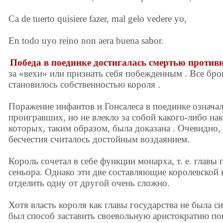
Ca de tuerto quisiere fazer, mal gelo vedere yo,
En todo uyo reino non aera buena sabor.
Победа в поединке достигалась смертью против
за «вехи» или признать себя побежденным . Все бр
становилось собственностью короля .
Поражение инфантов и Гонсалеса в поединке означа
проигравших, но не влекло за собой какого-либо на
которых, таким образом, была доказана . Очевидно,
бесчестия считалось достойным воздаянием.
Король сочетал в себе функции монарха, т. е. главы 
сеньора. Однако эти две составляющие королевской в
отделить одну от другой очень сложно.
Хотя власть короля как главы государства не была 
был способ заставить своевольную аристократию по