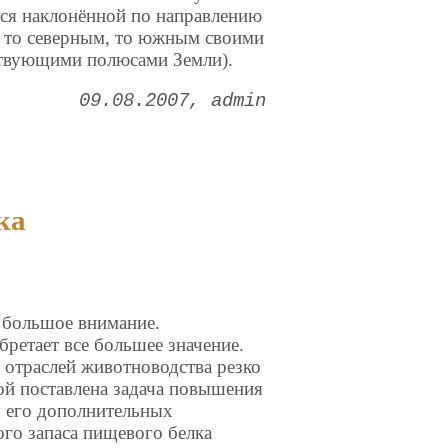
тся наклонённой по направлению
 то северным, то южным своими
тствующими полюсами Земли).
09.08.2007
admin
ка
 большое внимание.
ретает все большее значение.
х отраслей животноводства резко
ой поставлена задача повышения
я его дополнительных
ого запаса пищевого белка