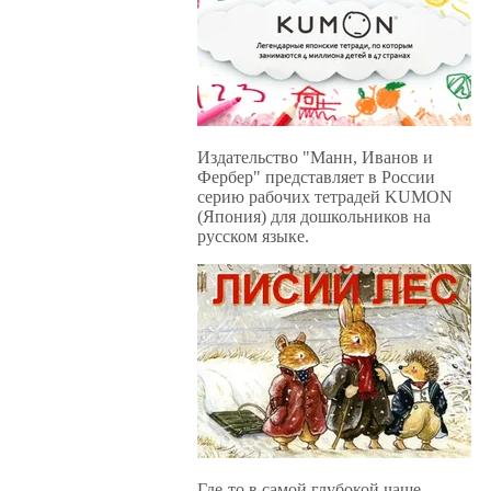
Издательство "Манн, Иванов и
Фербер" представляет в России
серию рабочих тетрадей KUMON
(Япония) для дошкольников на
русском языке.
Где-то в самой глубокой чаще