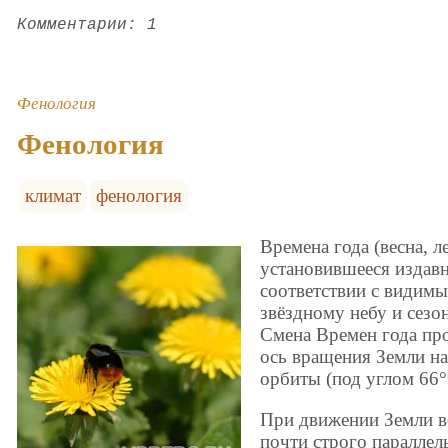
Комментарии: 1
Фенология
Фенология
климат
фенология
Времена года (весна, ле
установившееся издавн
соответствии с видим
звёздному небу и сез
Смена Времен года про
ось вращения Земли на
орбиты (под углом 66° 
При движении Земли в
почти строго параллел