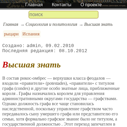
Главная
Контакты
О проекте
Главная
Социология и политология
Высшая знать
рыцари
Испания
admin
09.02.2010
08.10.2012
Высшая знать
В состав рикос-омбрес — верхушки класса феодалов —
входили «правители» (potestades), «правители» с титулом
графа (condes) и другие особо знатные лица, приближенные
короля . Графы назначались королем для управления
административными округами государства — графствами.
Однако должность графа все чаще становилась
наследственной, поскольку управление графством часто
передавалось сыну умершего графа или представителю его
семьи, хотя формально графское звание было не титулом, а
государственной должностью . Этот переход запечатлен в