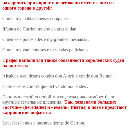
находились при короле и переезжали вместе с ним из
одного города в другой:
Con el rey atahtas buenas companas
Iffantes de Carrion mucho alegres andan .
Cuendes e podestades e my grandes mesnadas .
Con el rey van leoneses e mesnadas gallizianas .
Графы выполняли также обязанности королевских судей
на кортесах:
Alcaldes sean destos condes don Anrris e conde don Ramon.
E otros estos condes que del vando non sodes .
Экономической основой могущества рикос-омбрес были
крупные земельные владения.
Так, хозяевами больших
«вотчин» (heredades) и «земель» (tierras) в поэме предстают
каррионские инфанты:
Levar las hemos a nuestras tierras de Carrion...