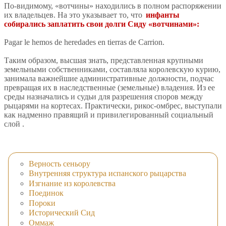
По-видимому, «вотчины» находились в полном распоряжении
их владельцев. На это указывает то, что
инфанты
собирались заплатить свои долги Сиду «вотчинами»:
Pagar le hemos de heredades en tierras de Carrion.
Таким образом, высшая знать, представленная крупными
земельными собственниками, составляла королевскую курию,
занимала важнейшие административные должности, подчас
превращая их в наследственные (земельные) владения. Из ее
среды назначались и судьи для разрешения споров между
рыцарями на кортесах. Практически, рикос-омбрес, выступали
как надменно правящий и привилегированный социальный
слой .
Верность сеньору
Внутренняя структура испанского рыцарства
Изгнание из королевства
Поединок
Пороки
Исторический Сид
Оммаж