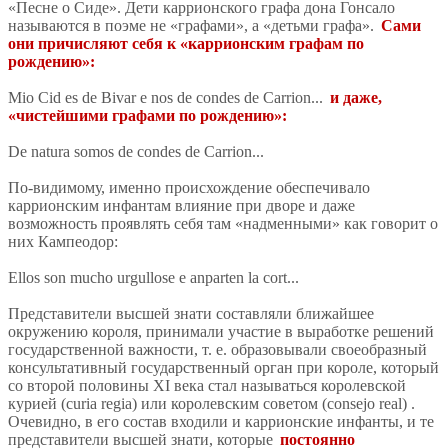
«Песне о Сиде». Дети каррионского графа дона Гонсало
называются в поэме не «графами», а «детьми графа».
Сами
они причисляют себя к «каррионским графам по
рождению»:
Mio Cid es de Bivar e nos de condes de Carrion...
и даже,
«чистейшими графами по рождению»:
De natura somos de condes de Carrion...
По-видимому, именно происхождение обеспечивало
каррионским инфантам влияние при дворе и даже
возможность проявлять себя там «надменными» как говорит о
них Кампеодор:
Ellos son mucho urgullose e anparten la cort...
Представители высшей знати составляли ближайшее
окружению короля, принимали участие в выработке решений
государственной важности, т. е. образовывали своеобразный
консультативный государственный орган при короле, который
со второй половины XI века стал называться королевской
курией (curia regia) или королевским советом (consejo real) .
Очевидно, в его состав входили и каррионские инфанты, и те
представители высшей знати, которые
постоянно