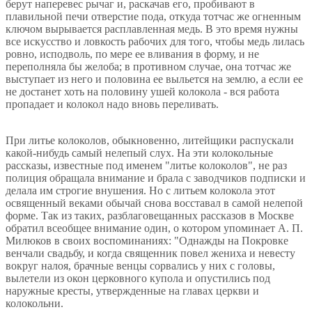
берут наперевес рычаг и, раскачав его, пробивают в
плавильной печи отверстие пода, откуда тотчас же огненным
ключом вырывается расплавленная медь. В это время нужны
все искусство и ловкость рабочих для того, чтобы медь лилась
ровно, исподволь, по мере ее вливания в форму, и не
переполняла бы желоба; в противном случае, она тотчас же
выступает из него и половина ее выльется на землю, а если ее
не достанет хоть на половину ушей колокола - вся работа
пропадает и колокол надо вновь переливать.
При литье колоколов, обыкновенно, литейщики распускали
какой-нибудь самый нелепый слух. На эти колокольные
рассказы, известные под именем "литье колоколов", не раз
полиция обращала внимание и брала с заводчиков подписки и
делала им строгие внушения. Но с литьем колокола этот
освященный веками обычай снова восставал в самой нелепой
форме. Так из таких, разблаговещанных рассказов в Москве
обратил всеобщее внимание один, о котором упоминает А. П.
Милюков в своих воспоминаниях: "Однажды на Покровке
венчали свадьбу, и когда священник повел жениха и невесту
вокруг налоя, брачные венцы сорвались у них с головы,
вылетели из окон церковного купола и опустились под
наружные кресты, утвержденные на главах церкви и
колокольни.