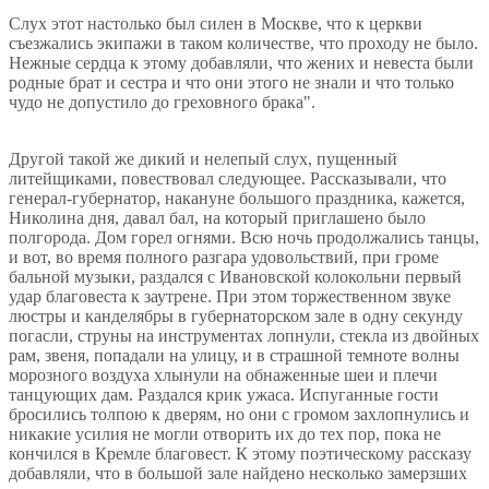
Слух этот настолько был силен в Москве, что к церкви
съезжались экипажи в таком количестве, что проходу не было.
Нежные сердца к этому добавляли, что жених и невеста были
родные брат и сестра и что они этого не знали и что только
чудо не допустило до греховного брака".
Другой такой же дикий и нелепый слух, пущенный
литейщиками, повествовал следующее. Рассказывали, что
генерал-губернатор, накануне большого праздника, кажется,
Николина дня, давал бал, на который приглашено было
полгорода. Дом горел огнями. Всю ночь продолжались танцы,
и вот, во время полного разгара удовольствий, при громе
бальной музыки, раздался с Ивановской колокольни первый
удар благовеста к заутрене. При этом торжественном звуке
люстры и канделябры в губернаторском зале в одну секунду
погасли, струны на инструментах лопнули, стекла из двойных
рам, звеня, попадали на улицу, и в страшной темноте волны
морозного воздуха хлынули на обнаженные шеи и плечи
танцующих дам. Раздался крик ужаса. Испуганные гости
бросились толпою к дверям, но они с громом захлопнулись и
никакие усилия не могли отворить их до тех пор, пока не
кончился в Кремле благовест. К этому поэтическому рассказу
добавляли, что в большой зале найдено несколько замерзших