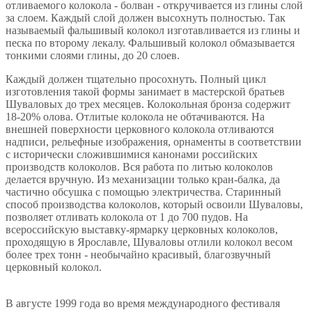
отливаемого колокола - болван - откручивается из глины слой
за слоем. Каждый слой должен высохнуть полностью. Так
называемый фальшивый колокол изготавливается из глины и
песка по второму лекалу. Фальшивый колокол обмазывается
тонкими слоями глины, до 20 слоев.
Каждый должен тщательно просохнуть. Полный цикл
изготовления такой формы занимает в мастерской братьев
Шуваловых до трех месяцев. Колокольная бронза содержит
18-20% олова. Отлитые колокола не обтачиваются. На
внешней поверхности церковного колокола отливаются
надписи, рельефные изображения, орнаменты в соответствии
с исторически сложившимися канонами российских
производств колоколов. Вся работа по литью колоколов
делается вручную. Из механизации только кран-балка, да
частично обсушка с помощью электричества. Старинный
способ производства колоколов, который освоили Шуваловы,
позволяет отливать колокола от 1 до 700 пудов. На
всероссийскую выставку-ярмарку церковных колоколов,
проходящую в Ярославле, Шуваловы отлили колокол весом
более трех тонн - необычайно красивый, благозвучный
церковный колокол.
В августе 1999 года во время международного фестиваля