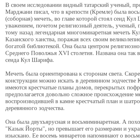
В своем исследовании видный татарский ученый, пр
Марджани писал, что в крепости (Кремле) была вос
(соборная) мечеть, во главе которой стоял сеид Ку
уважением, почетом религиозный деятель, ученый, п
тому назад легендарная многоминаретная мечеть К
Казанского ханства, поражая всех своим великолепи
богатой библиотекой. Она была центром религиозно
Среднего Поволжья XVI столетия. Названа она так в
сеида Кул Шарифа.
Мечеть была ориентирована к сторонам света. Скоре
конструкции можно искать в деревянном зодчестве К
имеются крестчатые планы домов, перекрытых пофр
предполагается довольно сложное происхождение м
воспроизводившей в камне крестчатый план и шатр
деревянного зодчества.
Она была двухъярусная и восьмиминаретная. А похо
"Казык Йорты", но превышает его размерами и укра
изыскано. Ее восемь минаретов напоминают о вось