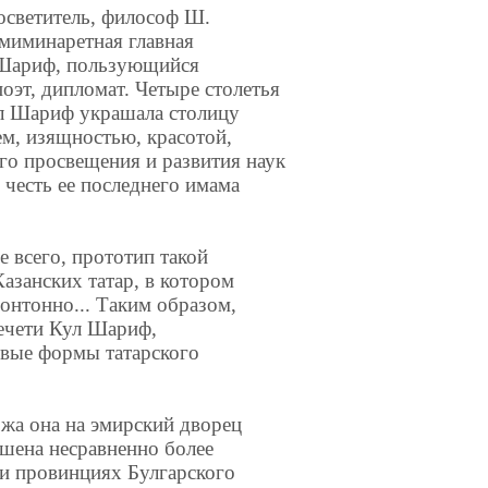
осветитель, философ Ш.
ьмиминаретная главная
л Шариф, пользующийся
оэт, дипломат. Четыре столетья
ул Шариф украшала столицу
ем, изящностью, красотой,
го просвещения и развития наук
 честь ее последнего имама
е всего, прототип такой
азанских татар, в котором
онтонно... Таким образом,
ечети Кул Шариф,
овые формы татарского
жа она на эмирский дворец
шена несравненно более
ми провинциях Булгарского