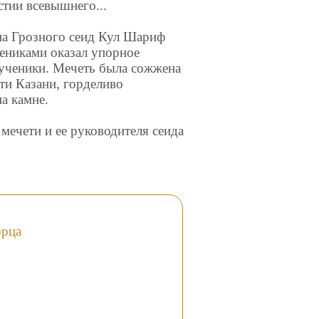
астии всевышнего...
на Грозного сеид Кул Шариф
ениками оказал упорное
 ученики. Мечеть была сожжена
ти Казани, горделиво
а камне.
мечети и ее руководителя сеида
орца