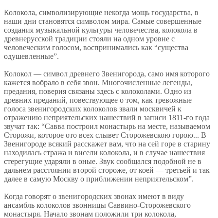
Колокола, символизирующие некогда мощь государства, в
наши дни становятся символом мира. Самые совершенные
создания музыкальной культуры человечества, колокола в
древнерусской традиции стояли на одном уровне с
человеческим голосом, воспринимались как “существа
одушевленные”.
Колокол — символ древнего Звенигорода, само имя которого
кажется вобрало в себя звон. Многочисленные легенды,
предания, поверия связаны здесь с колоколами. Одно из
древних преданий, повествующее о том, как тревожные
голоса звенигородских колоколов звали москвичей к
отражению неприятельских нашествий в записи 1811-го года
звучат так: “Савва построил монастырь на месте, называемом
Сторожи, которое ото всех слывет Сторожевскою горою... В
Звенигороде всякий расскажет вам, что на сей горе в старину
находилась стража и висели колокола, и в случае нашествия
стерегущие ударяли в оные. Звук сообщался подобной не в
дальнем расстоянии второй стороже, от коей — третьей и так
далее в самую Москву о приближении неприятельском”.
Когда говорят о звенигородских звонах имеют в виду
ансамбль колоколов звонницы Саввино-Сторожевского
монастыря. Начало звонам положили три колокола,