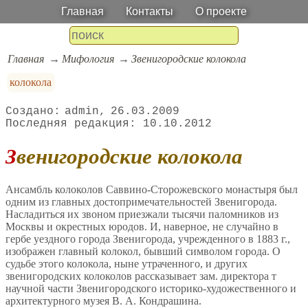
Главная
Контакты
О проекте
Главная
Мифология
Звенигородские колокола
колокола
admin
26.03.2009
10.10.2012
Звенигородские колокола
Ансамбль колоколов Саввино-Сторожевского монастыря был
одним из главных достопримечательностей Звенигорода.
Насладиться их звоном приезжали тысячи паломников из
Москвы и окрестных юродов. И, наверное, не случайно в
гербе уездного города Звенигорода, учрежденного в 1883 г.,
изображен главный колокол, бывший символом города. О
судьбе этого колокола, ныне утраченного, и других
звенигородских колоколов рассказывает зам. директора т
научной части Звенигородского историко-художественного и
архитектурного музея В. А. Кондрашина.