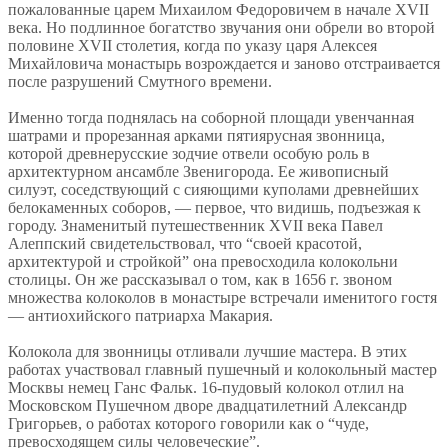
пожалованные царем Михаилом Федоровичем в начале XVII
века. Но подлинное богатство звучания они обрели во второй
половине XVII столетия, когда по указу царя Алексея
Михайловича монастырь возрождается и заново отстраивается
после разрушений Смутного времени.
Именно тогда поднялась на соборной площади увенчанная
шатрами и прорезанная арками пятиярусная звонница,
которой древнерусские зодчие отвели особую роль в
архитектурном ансамбле Звенигорода. Ее живописный
силуэт, соседствующий с сияющими куполами древнейших
белокаменных соборов, — первое, что видишь, подъезжая к
городу. Знаменитый путешественник XVII века Павел
Алеппский свидетельствовал, что “своей красотой,
архитектурой и стройкой” она превосходила колокольни
столицы. Он же рассказывал о том, как в 1656 г. звоном
множества колоколов в монастыре встречали именитого гостя
— антиохийского патриарха Макария.
Колокола для звонницы отливали лучшие мастера. В этих
работах участвовал главный пушечный и колокольный мастер
Москвы немец Ганс Фальк. 16-пудовый колокол отлил на
Московском Пушечном дворе двадцатилетний Александр
Григорьев, о работах которого говорили как о “чуде,
превосходящем силы человеческие”.