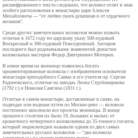
расшифрованного текста следовало, что колокол отлит в знак
особого расположения к монастырю царя Алексея
Михайловича — “от любви своея душевная и от сердечного
желания”.
Среди других замечательных колоколов можно назвать
отлитые в 1672 году по царскому указу 500-пудовый
Воскресный и 300-пудовый Повседневный. Автором
последнего был родоначальник знаменитой династии
колокольных мастеров Федор Дмитриевич Моторин.
В новое время на звоннице появились богато
орнаментированные колокола с изображением основателя
монастыря преподобного Саввы и его учителя пр. Сергия
Радонежского, отлитые на заводах Леона Струбовщикова
(1792 г.) и Николая Самгина (1831 г.).
Отлитые в самом монастыре, доставленные в санях, на
подводах или водным путем по Москве-реке — колокола
постепенно заполнили все пролеты звонницы. В конце
прошлого столетия их было 19, больших и малых: от
крошечного четвертного колокольчика до 35-тонного гиганта,
который энциклопедии называли одним из двух самых
замечательных русских колоколов — “два колокола
замечательны по своему певучему звону: