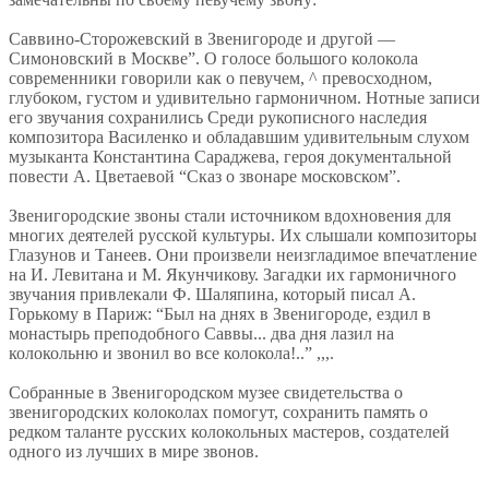
Саввино-Сторожевский в Звенигороде и другой —
Симоновский в Москве”. О голосе большого колокола
современники говорили как о певучем, ^ превосходном,
глубоком, густом и удивительно гармоничном. Нотные записи
его звучания сохранились Среди рукописного наследия
композитора Василенко и обладавшим удивительным слухом
музыканта Константина Сараджева, героя документальной
повести А. Цветаевой “Сказ о звонаре московском”.
Звенигородские звоны стали источником вдохновения для
многих деятелей русской культуры. Их слышали композиторы
Глазунов и Танеев. Они произвели неизгладимое впечатление
на И. Левитана и М. Якунчикову. Загадки их гармоничного
звучания привлекали Ф. Шаляпина, который писал А.
Горькому в Париж: “Был на днях в Звенигороде, ездил в
монастырь преподобного Саввы... два дня лазил на
колокольню и звонил во все колокола!..” ,,,.
Собранные в Звенигородском музее свидетельства о
звенигородских колоколах помогут, сохранить память о
редком таланте русских колокольных мастеров, создателей
одного из лучших в мире звонов.