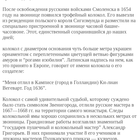
После освобождения русскими войсками Смоленска в 1654
году на звоннице появился трофейный колокол. Его вывезли
из резиденции польского короля Сигизмунда и разместили на
специально пристроенной в звоннице часовой башне-
часозвоне. Этот, единственный сохранившийся до наших
дней;
колокол с диаметром основания чуть больше метра украшен
орнаментом с переплетенными цветущей ветвью фигурками
амуров и “рогами изобилия”. Латинская надпись на нем, как
это принято в Европе, говорит от имени колокола о его
создателе:
“Меня отлил в Камписе (город в Голландии) Ки-лиан
Вегеварт. Год 1636”.
Колокол с самой удивительной судьбой, которому суждено
было стать символом Звенигорода, отлили русские мастера в
1667—1668 гг. на территории самого монастыря. Следы
колокольной ямы хорошо сохранились в нескольких метрах от
звонницы. Грандиозные работы возглавлял знаменитый
“государев пушечный и колокольный мастер” Александр
Григорьев. В них принимали участие 8 его учеников и
дружина мастеров Пушкарского приказа — кузнецов,