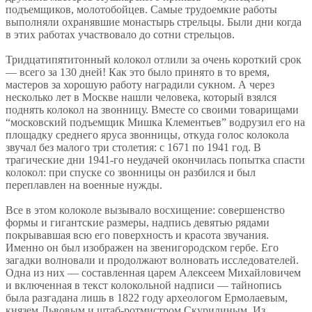
подъемщиков, молотобойцев. Самые трудоемкие работы
выполняли охранявшие монастырь стрельцы. Были дни когда
в этих работах участвовало до сотни стрельцов.
Тридцатипятитонный колокол отлили за очень короткий срок
— всего за 130 дней! Как это было принято в то время,
мастеров за хорошую работу наградили сукном. А через
несколько лет в Москве нашли человека, который взялся
поднять колокол на звонницу. Вместе со своими товарищами
“московский подъемщик Мишка Клементьев” водрузил его на
площадку среднего яруса звонницы, откуда голос колокола
звучал без малого три столетия: с 1671 по 1941 год. В
трагические дни 1941-го неудачей окончилась попытка спасти
колокол: при спуске со звонницы он разбился и был
переплавлен на военные нужды.
Все в этом колоколе вызывало восхищение: совершенство
формы и гигантские размеры, надпись девятью рядами
покрывавшая всю его поверхность и красота звучания.
Именно он был изображен на звенигородском гербе. Его
загадки волновали и продолжают волновать исследователей.
Одна из них — составленная царем Алексеем Михайловичем
и включенная в текст колокольной надписи — тайнопись
была разгадана лишь в 1822 году археологом Ермолаевым,
князем Львовым и штаб-ротмистром Скуридиным. Из