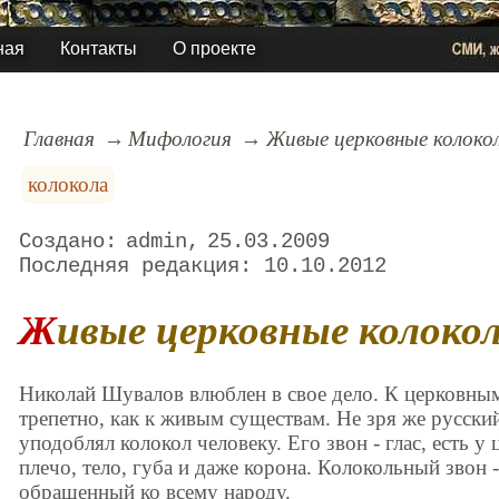
ная
Контакты
О проекте
Главная
Мифология
Живые церковные колоко
колокола
admin
25.03.2009
10.10.2012
Живые церковные колоко
Николай Шувалов влюблен в свое дело. К церковным
трепетно, как к живым существам. Не зря же русски
уподоблял колокол человеку. Его звон - глас, есть у
плечо, тело, губа и даже корона. Колокольный звон - э
обращенный ко всему народу.