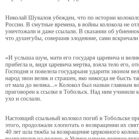
Николай Шувалов убежден, что по истории колокол
России. В смутные времена, в войны колокола не от
уничтожали и даже ссылали. В сказании об убиенно
что душегубы, совершив злодеяние, сами вскричали
«И услыша шум, мати его государя царевича и вели
прибегла и, видя царевича мертва, взяла тело его, 
Господня и повелела государыня ударити звоном вел
народ звон велик и страшен, яко никогда не бысть т
от мала до велика...» Колокол был назван главным в
приговорен к ссылке в Тобольск. Над ним учинили к
ухо и сослали.
Настоящий ссыльный колокол погиб в Тобольске при
этого, продолжали хлопотать о возвращении их свя
40 лет шла тяжба за возвращение церковного колокол
возвратился на родину, в Угличе царило великое тор