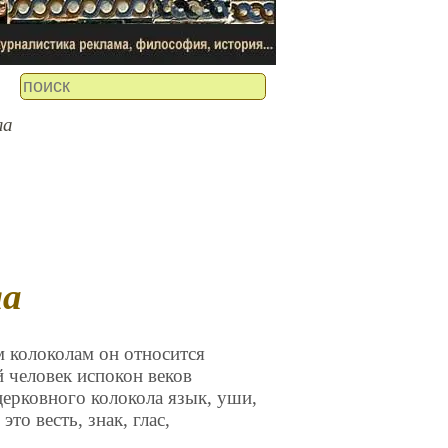
ла
ла
 колоколам он относится
й человек испокон веков
 церковного колокола язык, уши,
то весть, знак, глас,