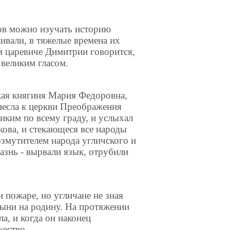
ов можно изучать историю
ливали, в тяжелые времена их
м царевиче Димитрии говорится,
 великим гласом.
кая княгиня Мария Федоровна,
отнесла к церкви Преображения
иким по всему граду, и услыхал
акова, и стекающеся все народы
озмутителем народа угличского и
азнь - вырвали язык, отрубили
 пожаре, но угличане не зная
тыни на родину. На протяжении
а, и когда он наконец
жество.