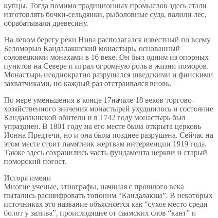
купцы. Тогда помимо традиционных промыслов здесь стали
изготовлять бочки-сельдянки, рыболовные суда, валили лес,
обрабатывали древесину.
На левом берегу реки Нива располагался известный по всему
Беломорью Кандалакшский монастырь, основанный
соловецкими монахами в 16 веке. Он был одним из опорных
пунктов на Севере и играл огромную роль в жизни поморов.
Монастырь неоднократно разрушался шведскими и финскими
захватчиками, но каждый раз отстраивался вновь.
По мере уменьшения в конце 17начале 18 веков торгово-
хозяйственного значения монастырей ухудшилось и состояние
Кандалакшской обители и в 1742 году монастырь был
упразднен. В 1801 году на его месте была открыта церковь
Ионна Предтечи, но и она была позднее разрушена. Сейчас на
этом месте стоит памятник жертвам интервенции 1919 года.
Также здесь сохранились часть фундамента церкви и старый
поморский погост.
Исторя имени
Многие ученые, этнографы, начиная с прошлого века
пытались расшифровать топоним “Кандалакша”. В некоторых
источниках это название объясняется как “сухое место среди
болот у залива”, происходящее от саамских слов “кант” и