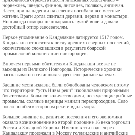
норвежцев, шведов, финнов, литовцев, поляков, англичан.
Часто, при на падении на селения погибали все местные
жители. Враги дотла сжигали деревни, церкви и монастыри.
Но никогда поморы не покорялись чужой воле и давали
достойный отпор завоевателям.
Первое упоминание о Кандалакше датируется 1517 годом.
Кандалакша относится к числу древних северных поселений,
окончательно сложившихся в результате боярской
промысловой колонизации новгородцев.
Впрочем первыми обитателями Кандалакши все же не
выходцы из Великого Новгорода. Исторические хроники
рассказывают о селившихся здесь еще раньше карелах.
Здешние места издавна были облюбованы человеком потому,
что территории “усть Нивы-реки” изобиловали природными
богатствами. Большое количество дичи, нескудеющие рыбные
промыслы, соляные варницы манили первопроходцев. Село
росло по обеим сторонам реки и вдоль моря.
Большое влияние на развитие поселения и его экономики
оказало возникновение во второй половине 16 века торговли
России и Западной Европы. Именно в эти годы через
Кандалакшу проезжали в Москву голландские и английские