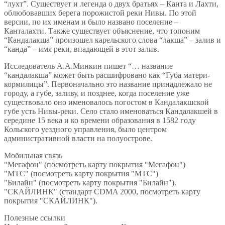
“лухт”. Существует и легенда о двух братьях – Канта и Лахти,
облюбовавших берега порожистой реки Нивы. По этой
версии, по их именам и было названо поселение –
Канталахти. Также существует объяснение, что топоним
“Кандалакша” произошел карельского слова “лакша” – залив и
“канда” – имя реки, впадающей в этот залив.
Исследователь А.А.Минкин пишет “… название
“кандалакша” может быть расшифровано как “Губа матери-
кормилицы”. Первоначально это название принадлежало не
городу, а губе, заливу, и позднее, когда поселение уже
существовало оно именовалось погостом в Кандалакшской
губе усть Нивы-реки. Село стало именоваться Кандалакшей в
середине 15 века и ко времени образования в 1582 году
Кольского уездного управления, было центром
административной власти на полуострове.
Мобильная связь
"Мегафон" (посмотреть карту покрытия "Мегафон")
"МТС" (посмотреть карту покрытия "МТС")
"Билайн" (посмотреть карту покрытия "Билайн").
"СКАЙЛИНК" (стандарт CDMA 2000, посмотреть карту
покрытия "СКАЙЛИНК").
Полезные ссылки