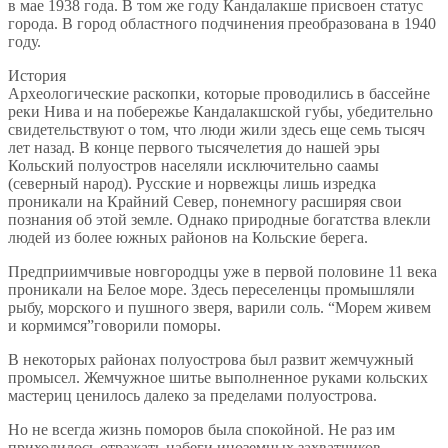
в мае 1938 года. В том же году Кандалакше присвоен статус
города. В город областного подчинения преобразована в 1940
году.
История
Археологические раскопки, которые проводились в бассейне
реки Нива и на побережье Кандалакшской губы, убедительно
свидетельствуют о том, что люди жили здесь еще семь тысяч
лет назад. В конце первого тысячелетия до нашей эры
Кольский полуостров населяли исключительно саамы
(северный народ). Русские и норвежцы лишь изредка
проникали на Крайний Север, понемногу расширяя свои
познания об этой земле. Однако природные богатства влекли
людей из более южных районов на Кольские берега.
Предприимчивые новгородцы уже в первой половине 11 века
проникали на Белое море. Здесь переселенцы промышляли
рыбу, морского и пушного зверя, варили соль. “Морем живем
и кормимся”говорили поморы.
В некоторых районах полуострова был развит жемчужный
промысел. Жемчужное шитье выполненное руками кольских
мастериц ценилось далеко за пределами полуострова.
Но не всегда жизнь поморов была спокойной. Не раз им
приходилось отражать набеги иноземных захватчиков –