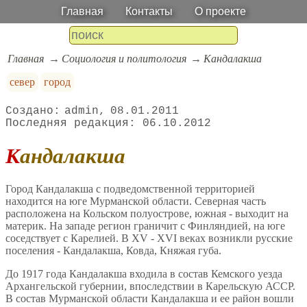
Главная
Контакты
О проекте
Главная
Социология и политология
Кандалакша
север
город
admin
08.01.2011
06.10.2012
Кандалакша
Город Кандалакша с подведомственной территорией
находится на юге Мурманской области. Северная часть
расположена на Кольском полуострове, южная - выходит на
материк. На западе регион граничит с Финляндией, на юге
соседствует с Карелией. В XV - XVI веках возникли русские
поселения - Кандалакша, Ковда, Княжая губа.
До 1917 года Кандалакша входила в состав Кемского уезда
Архангельской губернии, впоследствии в Карельскую АССР.
В состав Мурманской области Кандалакша и ее район вошли