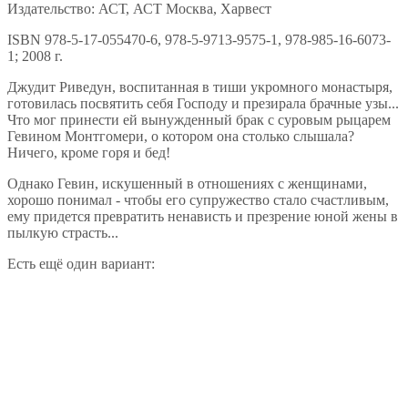
Издательство: АСТ, АСТ Москва, Харвест
ISBN 978-5-17-055470-6, 978-5-9713-9575-1, 978-985-16-6073-
1; 2008 г.
Джудит Риведун, воспитанная в тиши укромного монастыря,
готовилась посвятить себя Господу и презирала брачные узы...
Что мог принести ей вынужденный брак с суровым рыцарем
Гевином Монтгомери, о котором она столько слышала?
Ничего, кроме горя и бед!
Однако Гевин, искушенный в отношениях с женщинами,
хорошо понимал - чтобы его супружество стало счастливым,
ему придется превратить ненависть и презрение юной жены в
пылкую страсть...
Есть ещё один вариант: