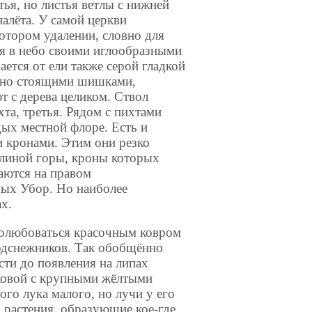
тья, но листья ветлы с нижней
алёта. У самой церкви
отором удалении, словно для
ся в небо своими иглообразными
ется от ели также серой гладкой
льно стоящими шишками,
т с дерева целиком. Ствол
та, третья. Рядом с пихтами
ых местной флоре. Есть и
 кронами. Этим они резко
линой горы, кроны которых
аются на правом
мых Убор. Но наиболее
х.
 полюбоваться красочным ковром
одснежников. Так обобщённо
сти до появления на липах
иковой с крупными жёлтыми
ого лука малого, но лучи у его
о растения, образующие кое-где