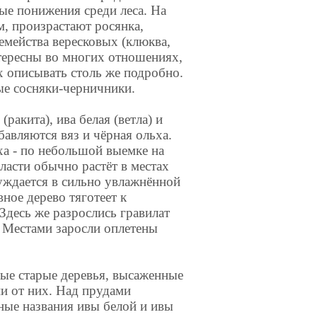
ые понижения среди леса. На
, произрастают росянка,
емейства вересковых (клюква,
нтересны во многих отношениях,
х описывать столь же подробно.
ые сосняки-черничники.
ракита), ива белая (ветла) и
авляются вяз и чёрная ольха.
ха - по небольшой выемке на
ласти обычно растёт в местах
уждается в сильно увлажнённой
ное дерево тяготеет к
Здесь же разрослись гравилат
. Местами заросли оплетены
ые старые деревья, высаженные
ии от них. Над прудами
ные названия ивы белой и ивы