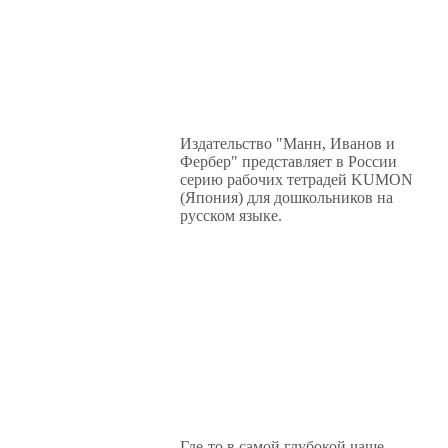
Издательство "Манн, Иванов и
Фербер" представляет в России
серию рабочих тетрадей KUMON
(Япония) для дошкольников на
русском языке.
Где-то в самой глубокой чаще