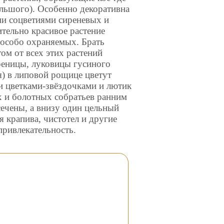
ольшого). Особенно декоративна
ми соцветиями сиреневых и
тельно красивое растение
 особо охраняемых. Брать
том от всех этих растений
реницы, луковицы гусиного
я) в липовой рощице цветут
и цветками-звёздочками и лютик
х и болотных собратьев ранним
сечены, а внизу один цельный
я крапива, чистотел и другие
привлекательность.