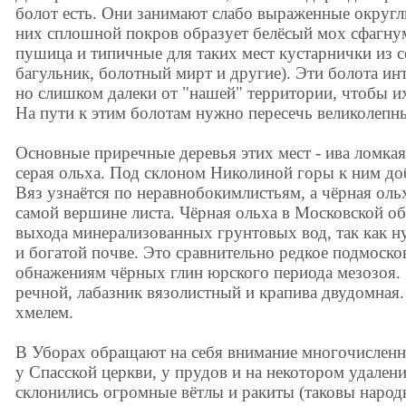
болот есть. Они занимают слабо выраженные округл
них сплошной покров образует белёсый мох сфагнум
пушица и типичные для таких мест кустарнички из с
багульник, болотный мирт и другие). Эти болота и
но слишком далеки от "нашей" территории, чтобы и
На пути к этим болотам нужно пересечь великолепн
Основные приречные деревья этих мест - ива ломкая (
серая ольха. Под склоном Николиной горы к ним доб
Вяз узнаётся по неравнобокимлистьям, а чёрная оль
самой вершине листа. Чёрная ольха в Московской об
выхода минерализованных грунтовых вод, так как н
и богатой почве. Это сравнительно редкое подмосков
обнажениям чёрных глин юрского периода мезозоя. 
речной, лабазник вязолистный и крапива двудомная
хмелем.
В Уборах обращают на себя внимание многочисленн
у Спасской церкви, у прудов и на некотором удален
склонились огромные вётлы и ракиты (таковы народ