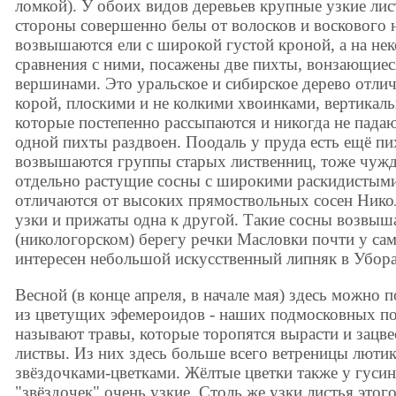
ломкой). У обоих видов деревьев крупные узкие лис
стороны совершенно белы от волосков и воскового н
возвышаются ели с широкой густой кроной, а на нек
сравнения с ними, посажены две пихты, вонзающие
вершинами. Это уральское и сибирское дерево отлича
корой, плоскими и не колкими хвоинками, вертика
которые постепенно рассыпаются и никогда не падаю
одной пихты раздвоен. Поодаль у пруда есть ещё пих
возвышаются группы старых лиственниц, тоже чужд
отдельно растущие сосны с широкими раскидистыми
отличаются от высоких прямоствольных сосен Нико
узки и прижаты одна к другой. Такие сосны возвыш
(никологорском) берегу речки Масловки почти у са
интересен небольшой искусственный липняк в Убора
Весной (в конце апреля, в начале мая) здесь можно
из цветущих эфемероидов - наших подмосковных п
называют травы, которые торопятся вырасти и зацве
листвы. Из них здесь больше всего ветреницы лют
звёздочками-цветками. Жёлтые цветки также у гусин
"звёздочек" очень узкие. Столь же узки листья этог