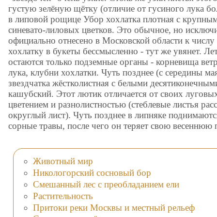
густую зелёную щётку (отличие от гусиного лука б
в липовой рощице Убор хохлатка плотная с крупны
синевато-лиловых цветков. Это обычное, но исключи
официально отнесено в Московской области к числу
хохлатку в букеты бессмысленно - тут же увянет. Ле
остаются только подземные органы - корневища вет
лука, клубни хохлатки. Чуть позднее (с середины ма
звездчатка жёстколистная с белыми десятиконечным
кашубский. Этот лютик отличается от своих луговы
цветением и разнолистностью (стеблевые листья рас
округлый лист). Чуть позднее в липняке поднимаютс
сорные травы, после чего он теряет свою весеннюю 
Животный мир
Никологорский сосновый бор
Смешанный лес с преобладанием ели
Растительность
Притоки реки Москвы и местный рельеф