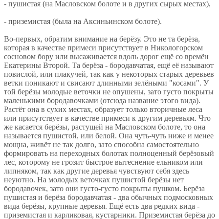
- пушистая (на Масловском болоте и в других сырых местах),
- приземистая (была на Аксиньинском болоте).
Во-первых, обратим внимание на берёзу. Это не та берёза,
которая в качестве примеси присутствует в Никологорском
сосновом бору или высаживается вдоль дорог ещё со времён
Екатерины Второй. Та берёза - бородавчатая, ещё её называют
повислой, или плакучей, так как у некоторых старых деревьев
ветки поникают и свисают длинными зелёными "косами". У
той берёзы молодые веточки не опушены, зато густо покрыты
маленькими бородавочками (отсюда название этого вида).
Растёт она в сухих местах, образует только вторичные леса
или присутствует в качестве примеси к другим деревьям. Что
же касается берёзы, растущей на Масловском болоте, то она
называется пушистой, или белой. Она чуть-чуть ниже и менее
мощна, живёт не так долго, зато способна самостоятельно
формировать на переходных болотах полноценный берёзовый
лес, которому не грозит быстрое вытеснение ельником или
липняком, так как другие деревья чувствуют себя здесь
неуютно. На молодых веточках пушистой берёзы нет
бородавочек, зато они густо-густо покрыты пушком. Берёза
пушистая и берёза бородавчатая - два обычных подмосковных
вида берёзы, крупные деревья. Ещё есть два редких вида -
приземистая и карликовая, кустарники. Приземистая берёза до