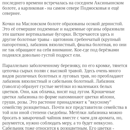
последнего времени встречалась на соседнем Аксиньинском
болоте, а карликовая - на самом севере Подмосковья и ещё
севернее.
Кочки на Масловском болоте образованы осокой дернистой.
Это её отмершие подземные и надземные органы образовали
эти шаткие вертикальные бугорки. Встречаются здесь и
другие болотные травы - щитовник гребенчатый (крупный
папоротник), лабазник вязолистный, фиалка болотная, но они
не так обращают на себя внимание. Кое-где под берёзками
поднялся довольно густой подрост ели.
Параллельно заболоченному березняку, по его кромке, тянется
цепочка сырых полян с высокой травой. Здесь очень много
видов различных болотных и луговых трав, но преобладают
лабазник вязолистный и сабельник болотный. Лабазник
(таволга) образует густые метёлки из маленьких белых
цветков. Они, как облачка, висят над лугом. Крошечные
цветки лабазника по форме напоминают цветки яблони,
груши, розы. Это растение принадлежит к "вкусному"
семейству розоцветных. Почти все представители семейства в
той или иной степени съедобны. Метёлки лабазника можно
бросать в заварочный чайник вместе с чаем для аромата, но,
разумеется, нужно соблюдать меру, а то будет невкусно.
Сабельник тоже относится к розоцветным. Его цветки -