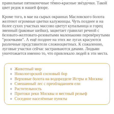
правильные пятиконечные тёмно-красные звёздочки. Такой
цвет редок в нашей флоре.
Кроме того, в мае на сырых окраинах Масловского болота
желтеют огромные цветки калужницы. Чуть позднее и на
более сухих участках массово цветут купальница и горец
змеиный (раковые шейки), зацветает гравилат речной с
беловато-желтовато-розоватыми маленькими перевёрнутыми
"розочками". А ещё позднее на этих же лугах красуются
различные представители сложноцветных. К сожалению,
луговые участки сейчас застраиваются дачами. Людьми
уничтожается именно то, что привлекало людей в эти места.
Животный мир
Никологорский сосновый бор
Верховые болота на водоразделе Истры и Москвы
Смешанный лес с преобладанием ели
Растительность
Притоки реки Москвы и местный рельеф
Соседние населённые пункты