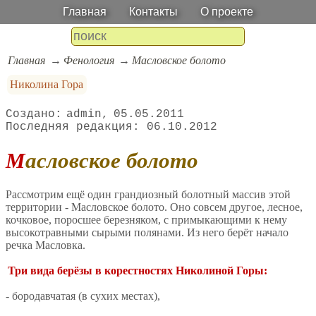
Главная
Контакты
О проекте
Главная
Фенология
Масловское болото
Николина Гора
admin
05.05.2011
06.10.2012
Масловское болото
Рассмотрим ещё один грандиозный болотный массив этой
территории - Масловское болото. Оно совсем другое, лесное,
кочковое, поросшее березняком, с примыкающими к нему
высокотравными сырыми полянами. Из него берёт начало
речка Масловка.
Три вида берёзы в корестностях Николиной Горы:
- бородавчатая (в сухих местах),