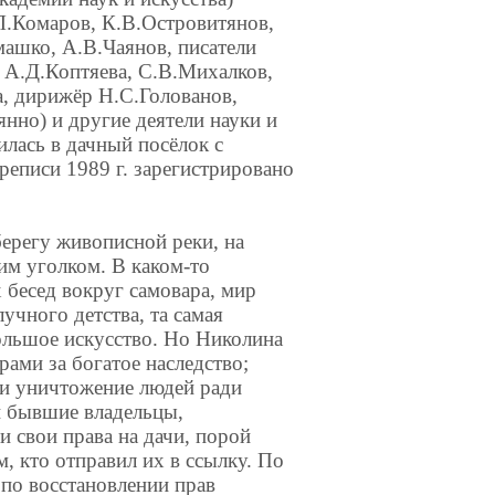
.Л.Комаров, К.В.Островитянов,
ашко, А.В.Чаянов, писатели
 А.Д.Коптяева, С.В.Михалков,
а, дирижёр Н.С.Голованов,
янно) и другие деятели науки и
илась в дачный посёлок с
еписи 1989 г. зарегистрировано
берегу живописной реки, на
им уголком. В каком-то
 бесед вокруг самовара, мир
чного детства, та самая
большое искусство. Но Николина
рами за богатое наследство;
 и уничтожение людей ради
и бывшие владельцы,
и свои права на дачи, порой
, кто отправил их в ссылку. По
 по восстановлении прав