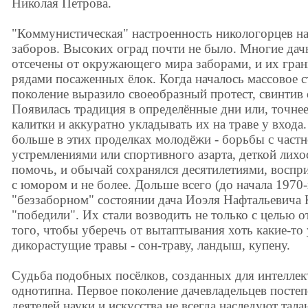
Николая Петрова.
"Коммунистическая" настроенность никологорцев на
заборов. Высоких оград почти не было. Многие дач
отсечены от окружающего мира заборами, и их гра
рядами посаженных ёлок. Когда началось массовое с
поколение выразило своеобразный протест, свинтив
Появилась традиция в определённые дни или, точнее
калитки и аккуратно укладывать их на траве у входа.
больше в этих проделках молодёжи - борьбы с част
устремлениями или спортивного азарта, деткой лихо
помочь, и обычай сохранялся десятилетиями, восп
с юмором и не более. Дольше всего (до начала 1970-
"беззаборном" состоянии дача Иоэля Нафтальевича 
"победили". Их стали возводить не только с целью о
того, чтобы уберечь от вытаптывания хоть какие-то 
дикорастущие травы - сон-траву, ландыш, купену.
Судьба подобных посёлков, созданных для интеллек
однотипна. Первое поколение дачевладельцев постеп
деятелей науки и искусства не всегда наследуют тала