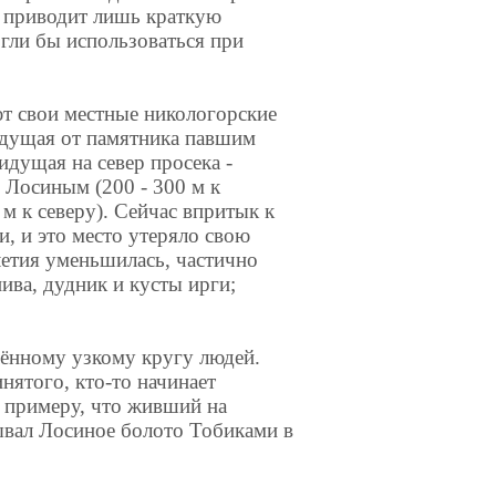
у приводит лишь краткую
огли бы использоваться при
т свои местные никологорские
 идущая от памятника павшим
идущая на север просека -
 Лосиным (200 - 300 м к
м к северу). Сейчас впритык к
, и это место утеряло свою
летия уменьшилась, частично
пива, дудник и кусты ирги;
ённому узкому кругу людей.
инятого, кто-то начинает
к примеру, что живший на
вал Лосиное болото Тобиками в