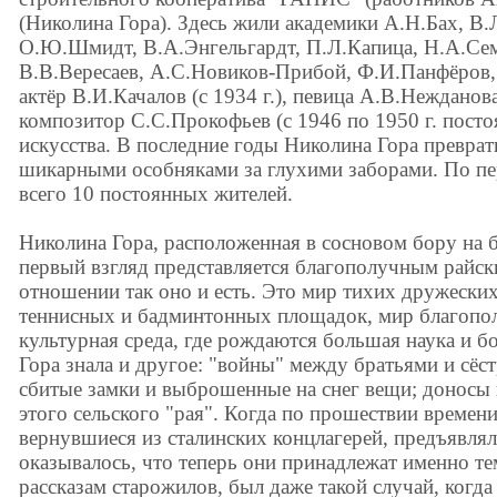
(Николина Гора). Здесь жили академики А.Н.Бах, В
О.Ю.Шмидт, В.А.Энгельгардт, П.Л.Капица, Н.А.Сем
В.В.Вересаев, А.С.Новиков-Прибой, Ф.И.Панфёров,
актёр В.И.Качалов (с 1934 г.), певица А.В.Нежданов
композитор С.С.Прокофьев (с 1946 по 1950 г. посто
искусства. В последние годы Николина Гора преврат
шикарными особняками за глухими заборами. По пер
всего 10 постоянных жителей.
Николина Гора, расположенная в сосновом бору на 
первый взгляд представляется благополучным райск
отношении так оно и есть. Это мир тихих дружеских
теннисных и бадминтонных площадок, мир благополу
культурная среда, где рождаются большая наука и 
Гора знала и другое: "войны" между братьями и сёст
сбитые замки и выброшенные на снег вещи; доносы
этого сельского "рая". Когда по прошествии времен
вернувшиеся из сталинских концлагерей, предъявлял
оказывалось, что теперь они принадлежат именно тем
рассказам старожилов, был даже такой случай, когда