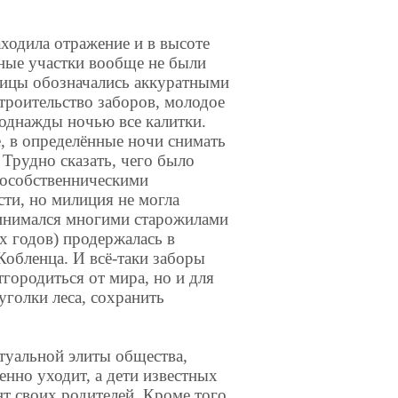
ходила отражение и в высоте
ные участки вообще не были
ницы обозначались аккуратными
троительство заборов, молодое
 однажды ночью все калитки.
, в определённые ночи снимать
 Трудно сказать, чего было
нособственническими
сти, но милиция не могла
ринимался многими старожилами
х годов) продержалась в
Кобленца. И всё-таки заборы
тгородиться от мира, но и для
уголки леса, сохранить
туальной элиты общества,
енно уходит, а дети известных
нт своих родителей. Кроме того,