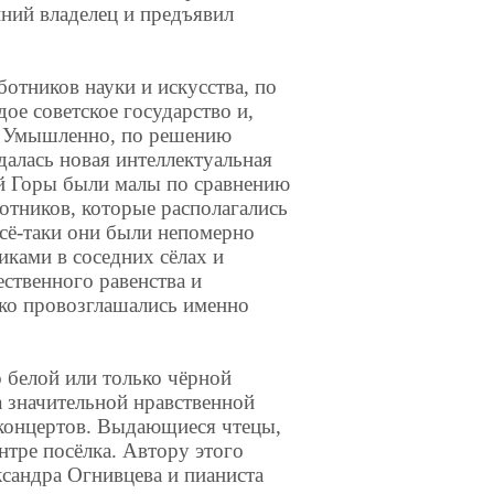
нний владелец и предъявил
ботников науки и искусства, по
дое советское государство и,
а. Умышленно, по решению
ждалась новая интеллектуальная
ой Горы были малы по сравнению
отников, которые располагались
всё-таки они были непомерно
иками в соседних сёлах и
ственного равенства и
мко провозглашались именно
о белой или только чёрной
а значительной нравственной
 концертов. Выдающиеся чтецы,
нтре посёлка. Автору этого
ксандра Огнивцева и пианиста