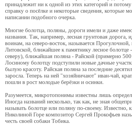
принадлежит ни к одной из этих категорий и потом
справку о посёлке и некоторые сведения, которые м
написании подобного очерка.
Многие болотца, поляны, дороги имели и даже имею
названия. Так, например, лесная грунтовая дорога,
воинам, на северо-восток, называется Прогулочной, 
Литовской, ближайшее к памятнику лесное болотце -
северу), ближайшая поляна - Райской (примерно 500 
Лосиному болотцу подступили новые дачные участки
былую красоту. Райская поляна за последние десяти
заросла. Теперь на ней "хозяйничают" иван-чай, кра
пошли в рост молодые берёзки и осинки.
Разумеется, микротопонимы известны лишь определ
Иногда названий несколько, так как, не зная общепр
называть болотце или поляну по-своему. Известно, 
Николиной Горе композитор Сергей Прокофьев назы
честь своей собаки Тобика.