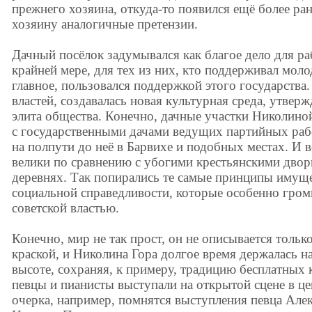
прежнего хозяина, откуда-то появился ещё более ра
хозяину аналогичные претензии.
Дачный посёлок задумывался как благое дело для ра
крайней мере, для тех из них, кто поддерживал моло
главное, пользовался поддержкой этого государств
властей, создавалась новая культурная среда, утвер
элита общества. Конечно, дачные участки Николин
с государственными дачами ведущих партийных раб
на полпути до неё в Барвихе и подобных местах. И 
велики по сравнению с убогими крестьянскими двор
деревнях. Так попирались те самые принципы имуще
социальной справедливости, которые особенно гро
советской властью.
Конечно, мир не так прост, он не описывается тольк
краской, и Николина Гора долгое время держалась н
высоте, сохраняя, к примеру, традицию бесплатных
певцы и пианисты выступали на открытой сцене в це
очерка, например, помнятся выступления певца Але