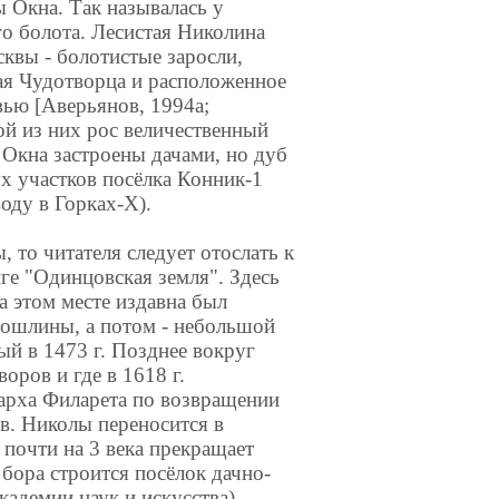
Окна. Так называлась у
о болота. Лесистая Николина
сквы - болотистые заросли,
ая Чудотворца и расположенное
вью [Аверьянов, 1994а;
ой из них рос величественный
 Окна застроены дачами, но дуб
х участков посёлка Конник-1
оду в Горках-X).
 то читателя следует отослать к
ге "Одинцовская земля". Здесь
а этом месте издавна был
 пошлины, а потом - небольшой
ый в 1473 г. Позднее вокруг
оров и где в 1618 г.
арха Филарета по возвращении
св. Николы переносится в
почти на 3 века прекращает
 бора строится посёлок дачно-
адемии наук и искусства)