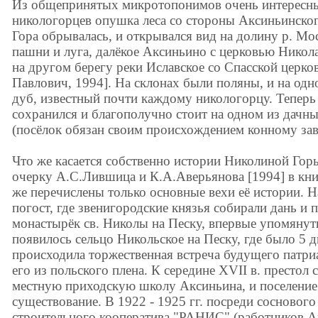
Из общепринятых микротопонимов очень интересны 
никологорцев опушка леса со стороны Аксиньинског
Гора обрывалась, и открывался вид на долину р. Мо
пашни и луга, далёкое Аксиньино с церковью Никол
на другом берегу реки Иславское со Спасской церко
Павлович, 1994]. На склонах были поляны, и на одн
дуб, известный почти каждому никологорцу. Теперь
сохранился и благополучно стоит на одном из дачны
(посёлок обязан своим происхождением конному зав
Что же касается собственно истории Николиной Горы,
очерку А.С.Лившица и К.А.Аверьянова [1994] в кни
же перечислены только основные вехи её истории. Н
погост, где звенигородские князья собирали дань и
монастырёк св. Николы на Песку, впервые упомянут
появилось сельцо Никольское на Песку, где было 5 дв
происходила торжественная встреча будущего патри
его из польского плена. К середине XVII в. престол 
местную приходскую школу Аксиньина, и поселение 
существование. В 1922 - 1925 гг. посреди соснового
строительного кооператива "РАНИС" (работников Ак