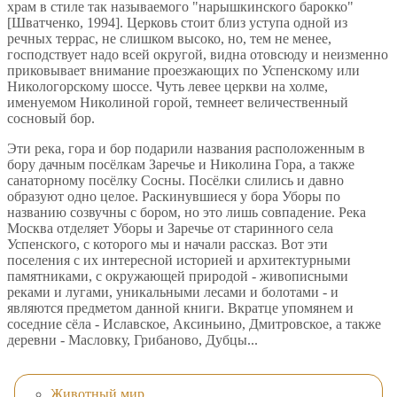
храм в стиле так называемого "нарышкинского барокко"
[Шватченко, 1994]. Церковь стоит близ уступа одной из
речных террас, не слишком высоко, но, тем не менее,
господствует надо всей округой, видна отовсюду и неизменно
приковывает внимание проезжающих по Успенскому или
Никологорскому шоссе. Чуть левее церкви на холме,
именуемом Николиной горой, темнеет величественный
сосновый бор.
Эти река, гора и бор подарили названия расположенным в
бору дачным посёлкам Заречье и Николина Гора, а также
санаторному посёлку Сосны. Посёлки слились и давно
образуют одно целое. Раскинувшиеся у бора Уборы по
названию созвучны с бором, но это лишь совпадение. Река
Москва отделяет Уборы и Заречье от старинного села
Успенского, с которого мы и начали рассказ. Вот эти
поселения с их интересной историей и архитектурными
памятниками, с окружающей природой - живописными
реками и лугами, уникальными лесами и болотами - и
являются предметом данной книги. Вкратце упомянем и
соседние сёла - Иславское, Аксиньино, Дмитровское, а также
деревни - Масловку, Грибаново, Дубцы...
Животный мир