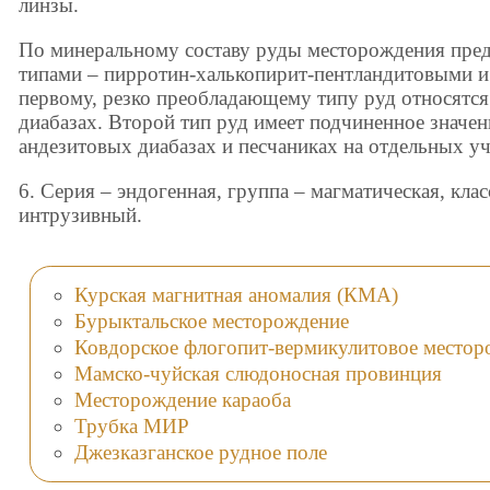
линзы.
По минеральному составу руды месторождения пре
типами – пирротин-халькопирит-пентландитовыми и
первому, резко преобладающему типу руд относятся
диабазах. Второй тип руд имеет подчиненное значени
андезитовых диабазах и песчаниках на отдельных уч
6. Серия – эндогенная, группа – магматическая, кла
интрузивный.
Курская магнитная аномалия (КМА)
Бурыктальское месторождение
Ковдорское флогопит-вермикулитовое местор
Мамско-чуйская слюдоносная провинция
Месторождение караоба
Трубка МИР
Джезказганское рудное поле