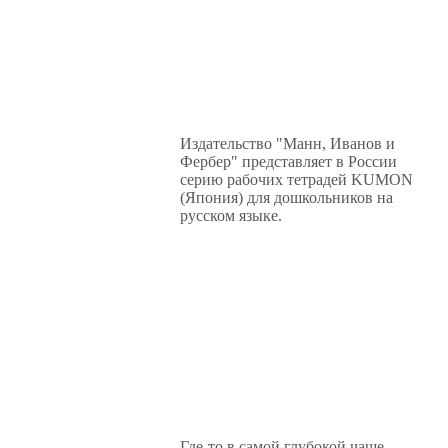
Издательство "Манн, Иванов и
Фербер" представляет в России
серию рабочих тетрадей KUMON
(Япония) для дошкольников на
русском языке.
Где-то в самой глубокой чаще