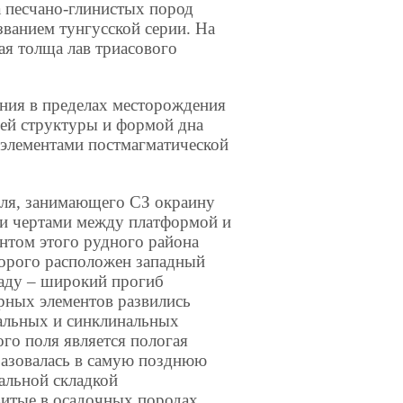
а песчано-глинистых пород
званием тунгусской серии. На
ая толща лав триасового
ния в пределах месторождения
ней структуры и формой дна
– элементами постмагматической
оля, занимающего СЗ окраину
ми чертами между платформой и
нтом этого рудного района
торого расположен западный
паду – широкий прогиб
рных элементов развились
альных и синклинальных
го поля является пологая
разовалась в самую позднюю
альной складкой
витые в осадочных породах