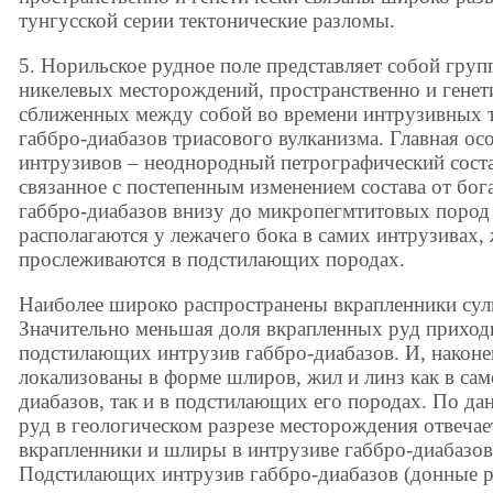
тунгусской серии тектонические разломы.
5. Норильское рудное поле представляет собой гру
никелевых месторождений, пространственно и генет
сближенных между собой во времени интрузивных 
габбро-диабазов триасового вулканизма. Главная о
интрузивов – неоднородный петрографический соста
связанное с постепенным изменением состава от бо
габбро-диабазов внизу до микропегмтитовых пород 
располагаются у лежачего бока в самих интрузивах,
прослеживаются в подстилающих породах.
Наиболее широко распространены вкрапленники сул
Значительно меньшая доля вкрапленных руд приходи
подстилающих интрузив габбро-диабазов. И, након
локализованы в форме шлиров, жил и линз как в сам
диабазов, так и в подстилающих его породах. По д
руд в геологическом разрезе месторождения отвечае
вкрапленники и шлиры в интрузиве габбро-диабазов;
Подстилающих интрузив габбро-диабазов (донные р