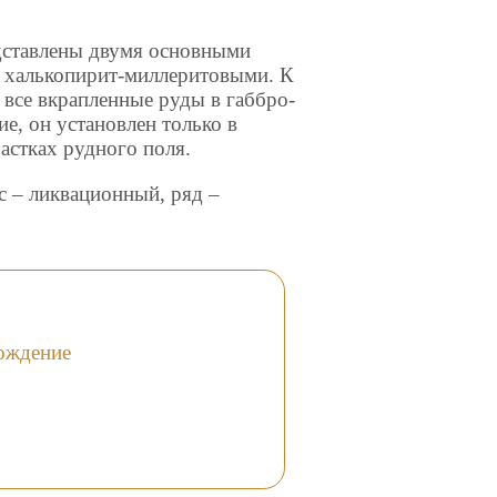
дставлены двумя основными
 халькопирит-миллеритовыми. К
 все вкрапленные руды в габбро-
е, он установлен только в
астках рудного поля.
сс – ликвационный, ряд –
ождение