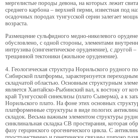
мергелистые породы девона, на которых лежит свит
среднего карбона – верхней перми, известная под на
осадочных породах тунгусской серии залегает мощн
возраста.
Размещение сульфидного медно-никелевого орудене
обусловлено, с одной стороны, элементами внутрен
интрузива (сингенетическое оруденение), с другой 
трещинной тектоники (жильное оруденение).
4. Геологическая структура Норильского рудного п
Сибирской платформы, зарактеризуется переходны
складчатой областью. Основным структурным элеме
является Хантайско-Рыбинский вал, к востоку от ко
край Тунгусской синеклизы (плато Сыверма), а к за
Норильского плато. На фоне этих основных структу
платформенные структуры в виде пологих антиклин
складок. Весьма важным элементом структуры рудно
синклинальная складка СВ простирания, которая об
фазу герцинского орогенического цикла. С антиклин
пространственно и генетически связаны широко раз