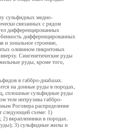
ппу сульфидных медно-
ически связанных с рядом
тел дифференцированных
собенность дифференцированных
в и зональное строение,
гатых оливином пикритовых
вверху. Сингенетические руды
 жильные руды, кроме того,
ьфидов в габбро-диабазах.
тся на донные руды в породах,
ец, сплошные сульфидные руды
ом теле интрузива габбро-
анным Роговера распределение
т следующей схеме: 1)
 2) вкрапленники в породах.
уды); 3) сульфидные жилы и