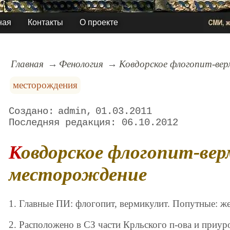
ная
Контакты
О проекте
Главная
Фенология
Ковдорское флогопит-ве
месторождения
admin
01.03.2011
06.10.2012
Ковдорское флогопит-вермикулитовое
месторождение
1. Главные ПИ: флогопит, вермикулит. Попутные: ж
2. Расположено в СЗ части Крльского п-ова и приур