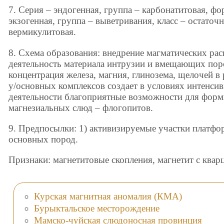
7. Серия – эндогенная, группа – карбонатитовая, фо
экзогенная, группа – выветривания, класс – остаточ
вермикулитовая.
8. Схема образования: внедрение магматических рас
деятельность материала интрузии и вмещающих поро
концентрация железа, магния, глинозема, щелочей 
у/основных комплексов создает в условиях интенси
деятельности благоприятные возможности для форм
магнезиальных слюд – флогопитов.
9. Предпосылки: 1) активизируемые участки платфо
основных пород.
Признаки: магнетитовые скопления, магнетит с квар
Курская магнитная аномалия (КМА)
Бурыктальское месторождение
Мамско-чуйская слюдоносная провинция