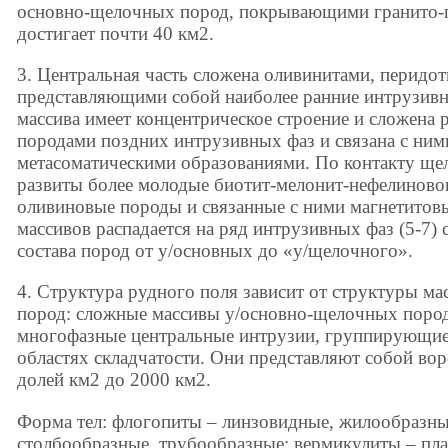
основно-щелочных пород, покрывающими гранито-г
достигает почти 40 км2.
3. Центральная часть сложена оливинитами, перидот
представляющими собой наиболее ранние интрузивн
массива имеет концентрическое строение и сложен
породами поздних интрузивных фаз и связана с ни
метасоматическими образованиями. По контакту ще
развиты более молодые биотит-мелонит-нефелинового 
оливиновые породы и связанные с ними магнетито
массивов распадается на ряд интрузивных фаз (5-7
состава пород от у/основных до «у/щелочного».
4. Структура рудного поля зависит от структуры м
пород: сложные массивы у/основно-щелочных пород
многофазные центральные интрузии, группирующиес
областях складчатости. Они представляют собой во
долей км2 до 2000 км2.
Форма тел: флогопиты – линзовидные, жилообразны
столбообразные, трубообразные; вермикулиты – пл