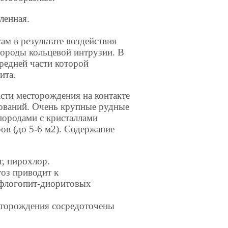
пленная.
ам в результате воздействия
породы кольцевой интрузии. В
средней части которой
ита.
асти месторождения на контакте
ований. Очень крупные рудные
породами с кристаллами
ов (до 5-6 м2). Содержание
т, пирохлор.
тоз приводит к
 флогопит-диоритовых
есторождения сосредоточены