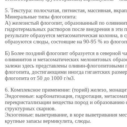
5. Текстура: полосчатая, пятнистая, массивная, вкра
Минеральные типы флогопита:
А) железистый флогопит, образованный по оливинит
гидротермальных растворов после внедрения в эти 
результате образуется метасоматическая колонна, в 
образуются слюды, состоящие на 90-95 % из флогоп
Б) Более поздний флогопит образуется в северной ч
оливинитов и метасоматических мелонитовых образ
залежи здесь представлены оливин-флогопитовыми 
флогопита, достигающими иногда гигантских размер
флогопита от 50 до 1000 г/м3.
6. Комплексное применение: (торий) железо, монаци
Эндогенные: карбонатизация, гидротация, метасома
перекристаллизации вещества пород и образованию
структурных скарнов.
Экзогенные: выветривание, в коре выветривания м
крупные запасы вермикулита, слюды.