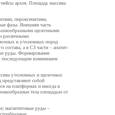
нейсы архея. Площадь массива
итами, пироксенитами,
ые фазы. Внешняя часть
а разнообразными щелочными
ми различными
лочных и у/основных пород
состава, а в СЗ части – апатит-
вые руды. Формирование
) с последующим изменением
ассива у/основных и щелочных
 представляют собой
я на платформах и иногда в
ронкообразные тела площадью от
е; магнетитовые руды –
астообразные.