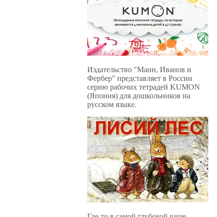
Издательство "Манн, Иванов и
Фербер" представляет в России
серию рабочих тетрадей KUMON
(Япония) для дошкольников на
русском языке.
Где-то в самой глубокой чаще