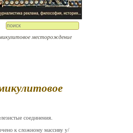
рмикулитовое месторождение
елезистые соединения.
очено к сложному массиву у/