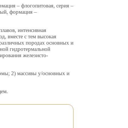
рмация – флогопитовая, серия –
ный, формация –
плавов, интенсивная
д, вместе с тем высокая
в различных породах основных и
вной гидротермальной
ирования железисто-
рмы; 2) массивы у/основных и
цем.