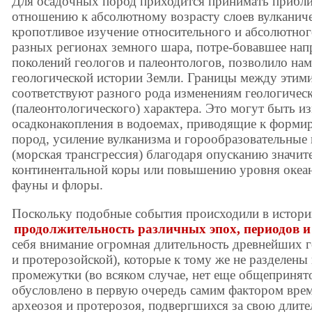
Для осадочных пород приходится принимать прибли
отношению к абсолютному возрасту слоев вулканиче
кропотливое изучение относительного и абсолютног
разных регионах земного шара, потре-бовавшее на
поколений геологов и палеонтологов, позволило на
геологической истории Земли. Границы между этим
соответствуют разного рода изменениям геологичес
(палеонтологического) характера. Это могут быть 
осадконакопления в водоемах, приводящие к форм
пород, усиление вулканизма и горообразовательные
(морская трансгрессия) благодаря опусканию значит
континентальной коры или повышению уровня океан
фауны и флоры.
Поскольку подобные события происходили в истори
продолжительность различных эпох, периодов и
себя внимание огромная длительность древнейших г
и протерозойской), которые к тому же не разделен
промежутки (во всяком случае, нет еще общепринят
обусловлено в первую очередь самим фактором вре
археозоя и протерозоя, подвергшихся за свою длит