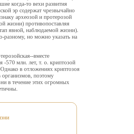
ие когда-то вехи развития
ской эр содержат чрезвычайно
изнаку археозой и протерозой
ой жизни) противопоставляя
тап явной, наблюдаемой жизни).
-разному, но можно указать на
терозойская--вместе
 -570 млн. лет, т. о. криптозой
. Однако в отложениях криптозоя
в организмов, поэтому
зни в течение этих огромных
етичны.
изни