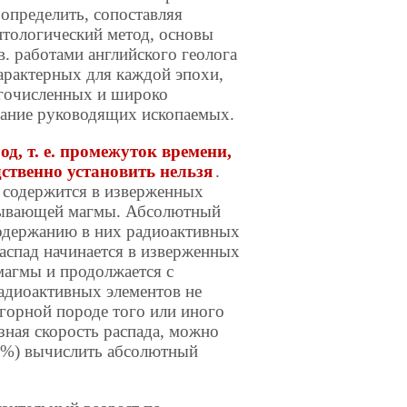
определить, сопоставляя
нтологический метод, основы
в. работами английского геолога
арактерных для каждой эпохи,
огочисленных и широко
вание руководящих ископаемых.
д, т. е. промежуток времени,
ственно установить нельзя
.
 содержится в изверженных
стывающей магмы. Абсолютный
одержанию в них радиоактивных
распад начинается в изверженных
магмы и продолжается с
радиоактивных элементов не
 горной породе того или иного
зная скорость распада, можно
5%) вычислить абсолютный