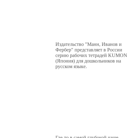
Издательство "Манн, Иванов и
Фербер" представляет в России
серию рабочих тетрадей KUMON
(Япония) для дошкольников на
русском языке.
Где-то в самой глубокой чаще