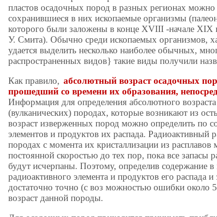
пластов осадочных пород в разных регионах можно 
сохранившиеся в них ископаемые организмы (палео
которого были заложены в конце XVIII -начале XIX 
У. Смита). Обычно среди ископаемых организмов, х
удается выделить несколько наиболее обычных, мн
распространенных видов} такие виды получили наз
Как правило,
абсолютный возраст осадочных поро
прошедший со времени их образования, непосред
Информация для определения абсолютного возраста
(вулканических) породах, которые возникают из о
возраст изверженных пород можно определить по с
элементов и продуктов их распада. Радиоактивный 
породах с момента их кристаллизации из расплавов 
постоянной скоростью до тех пор, пока все запасы 
будут исчерпаны. Поэтому, определив содержание в
радиоактивного элемента и продуктов его распада и 
достаточно точно (с воз можностью ошибки около 
возраст данной породы.