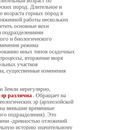
зительный возраст по
ских пород. Длительное и
о возраста горных пород в
пряженной работы нескольких
метить основные вехи
и подразделениями
кого и биологического
изменения режима
ированию иных типов осадочных
 процессы, вторжение моря
ельных участков
а, существенные изменения
и Земли нерегулярно,
 эр различна
. Обращает на
еологических эр (археозойской
ы на меньшие временные
ого подрааделения). Это
мени -древностью отложений
ельную историю значительному