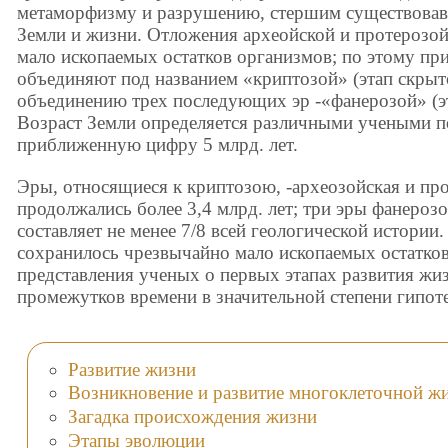
метаморфизму и разрушению, стершим существовавш
Земли и жизни. Отложения археойской и протерозой
мало ископаемых остатков организмов; по этому пр
объединяют под названием «криптозой» (этап скрыт
объединению трех последующих эр -«фанерозой» (э
Возраст Земли определяется различными учеными по
приближенную цифру 5 млрд. лет.
Эры, относящиеся к криптозою, -археозойская и про
продолжались более 3,4 млрд. лет; три эры фанерозоя
составляет не менее 7/8 всей геологической истории
сохранилось чрезвычайно мало ископаемых остатко
представления ученых о первых этапах развития жи
промежутков времени в значительной степени гипот
Развитие жизни
Возникновение и развитие многоклеточной ж
Загадка происхождения жизни
Этапы эволюции