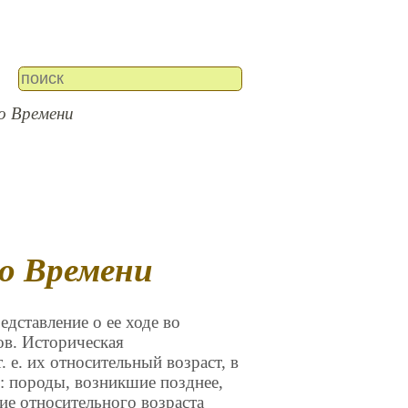
о Времени
го Времени
дставление о ее ходе во
ов. Историческая
 е. их относительный возраст, в
: породы, возникшие позднее,
вие относительного возраста