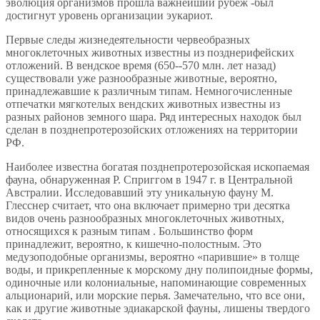
эволюция организмов прошла важнейший рубеж -был
достигнут уровень организации эукариот.
Первые следы жизнедеятельности червеобразных
многоклеточных животных известны из позднерифейских
отложений. В вендское время (650--570 млн. лет назад)
существовали уже разнообразные животные, вероятно,
принадлежавшие к различным типам. Немногочисленные
отпечатки мягкотелых вендских животных известны из
разных районов земного шара. Ряд интересных находок был
сделан в позднепротерозойских отложениях на территории
РФ.
Наиболее известна богатая позднепротерозойская ископаемая
фауна, обнаруженная Р. Сприггом в 1947 г. в Центральной
Австралии. Исследовавший эту уникальную фауну М.
Глесснер считает, что она включает примерно три десятка
видов очень разнообразных многоклеточных животных,
относящихся к разным типам . Большинство форм
принадлежит, вероятно, к кишечно-полостным. Это
медузоподобные организмы, вероятно «парившие» в толще
воды, и прикрепленные к морскому дну полипоидные формы,
одиночные или колониальные, напоминающие современных
альционарий, или морские перья. Замечательно, что все они,
как и другие животные эдиакарской фауны, лишены твердого