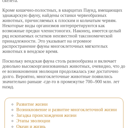
скелета.
Кроме кишечно-полостных, в кварцитах Паунд, вмещающих
эдиакарскую фауну, найдены останки червеобразных
животных, причисляемых к плоским и кольчатым червям.
Некоторые виды организмов интерпретируются как
возможные предки членистоногих. Наконец, имеется целый
ряд ископаемых остатков неизвестной таксономической
принадлежности. Это указывает на огромное
распространение фауны многоклеточных мягкотелых
животных в вендское время.
Поскольку вендская фауна столь разнообразна и включает
довольно высокоорганизованных животных, очевидно, что до
ее возникновения эволюция продолжалась уже достаточно
долго. Вероятно, многоклеточные животные появились
значительно раньше -где-то в промежутке 700--900 млн. лет
назад.
Развитие жизни
Возникновение и развитие многоклеточной жизни
Загадка происхождения жизни
Этапы эволюции
Океан и жизнь