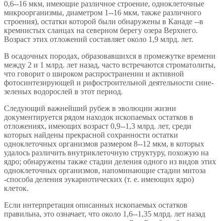
0,6--16 мкм, имеющие различное строение, одноклеточные
микроорганизмы, диаметром 1--16 мкм, также различного
строения), остатки которой были обнаружены в Канаде --в
кремнистых сланцах на северном берегу озера Верхнего.
Возраст этих отложений составляет около 1,9 млрд. лет.
В осадочных породах, образовавшихся в промежутке времени
между 2 и 1 млрд. лет назад, часто встречаются строматолиты,
что говорит о широком распространении и активной
фотосинтезирующей и рифостроительной деятельности сине-
зеленых водорослей в этот период.
Следующий важнейший рубеж в эволюции жизни
документируется рядом находок ископаемых остатков в
отложениях, имеющих возраст 0,9--1,3 млрд. лет, среди
которых найдены прекрасной сохранности остатки
одноклеточных организмов размером 8--12 мкм, в которых
удалось различить внутриклеточную структуру, похожую на
ядро; обнаружены также стадии деления одного из видов этих
одноклеточных организмов, напоминающие стадии митоза
-способа деления эукариотических (т. е. имеющих ядро)
клеток.
Если интерпретация описанных ископаемых остатков
правильна, это означает, что около 1,6--1,35 млрд. лет назад