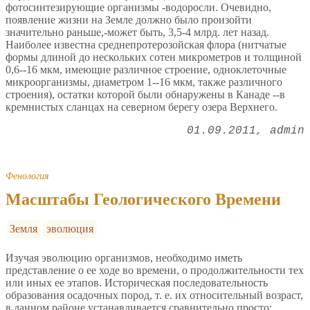
фотосинтезирующие организмы -водоросли. Очевидно,
появление жизни на Земле должно было произойти
значительно раньше,-может быть, 3,5-4 млрд. лет назад.
Наиболее известна среднепротерозойская флора (нитчатые
формы длиной до нескольких сотен микрометров и толщиной
0,6--16 мкм, имеющие различное строение, одноклеточные
микроорганизмы, диаметром 1--16 мкм, также различного
строения), остатки которой были обнаружены в Канаде --в
кремнистых сланцах на северном берегу озера Верхнего.
01.09.2011
admin
Фенология
Масштабы Геологического Времени
Земля
эволюция
Изучая эволюцию организмов, необходимо иметь
представление о ее ходе во времени, о продолжительности тех
или иных ее этапов. Историческая последовательность
образования осадочных пород, т. е. их относительный возраст,
в данном районе устанавливается сравнительно просто: