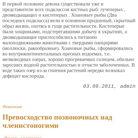
В первой половине девона существовали уже и
представители всех подклассов костных рыб: лучеперых ,
двоякодыщащих и кистеперых . Хоановьте рыбы (Два
последних подкласса) вели в основном придонный, скрытный
образ жизни, охотясь в гуще растительности. Кистеперые
были хищниками, подстерегавшими добычу в укрытиях, а
двоякодышащие приспособились к питанию
малоподвижными животными с твердыми панцирями
(моллюски, ракообразные). Хоановые рыбы, сформировались
во внутриконтинентальных пресных водоемах, т.е.
мелководных озерах, хорошо прогреваемых солнцем, обильно
заросших водной растительностью и отчасти заболоченных. В
воде таких озер из-за гниения растений нередко возникал
дефицит кислорода.
03.09.2011
admin
Фенология
Превосходство позвоночных над
членистоногими