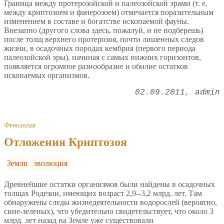
Граница между протерозойской и палеозойской эрами (т. е.
между криптозоем и фанерозоем) отмечается поразительным
изменением в составе и богатстве ископаемой фауны.
Внезапно (другого слова здесь, пожалуй, и не подберешь)
после толщ верхнего протерозоя, почти лишенных следов
жизни, в осадочных породах кембрия (первого периода
палеозойской эры), начиная с самых нижних горизонтов,
появляется огромное разнообразие и обилие остатков
ископаемых организмов.
02.09.2011
admin
Фенология
Отложения Криптозоя
Земля
эволюция
Древнейшие остатки организмов были найдены в осадочных
толщах Родезии, имеющих возраст 2,9--3,2 млрд. лет. Там
обнаружены следы жизнедеятельности водорослей (вероятно,
сине-зеленых), что убедительно свидетельствует, что около 3
млрд. лет назад на Земле уже существовали