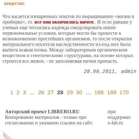
вещество
Что касается изощренных опытов по выращиванию «жизни в
пробирке», то
все они окончились ничем
. И если раньше у
ученых еще теплилась надежда смоделировать некие
первоначальные условия, которые могли бы привести к
возникновению простейших организмов, то после открытия
материального носителя наследственности из-под них была
выбита всякая почва. Между лабораторным органическим
веществом и генетическими структурами, на основе которых
строится все живое, - не заполняемая ничем пропасть.
28.08.2011
admin
1
2
3
…
26
27
28
29
30
…
168
169
170
Авторский проект LIBRERO.RU
при
Копирование материалов - только при
поддержке
согласовании и указании ссылки на сайт.
x-lab.ru