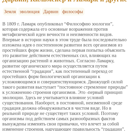
Земля
эволюция
Дарвин
философы
В 1809 г. Ламарк опубликовал “Философию зоологии”,
которая содержала его основные возражения против
метафизической идеи вечности и неизменности видов.
Впервые в истории науки в этом труде была последовательно
изложена идея о постепенном развитии всех организмов из
простейших форм жизни, сделана первая попытка объяснить
это развитие действием естественных сил, влияющих на
организацию растений и животных. Согласно Ламарку,
развитие органического мира осуществляется путем
естественной “градации”, как постепенный переход от
простейших форм биологической организации к
усложняющимся и совершенствующимся. Движущей силой
такого развития выступает “постоянное стремление природы”
к усложнению строения организмов. Это -первый принцип
эволюции. Здесь не учитывается влияние условий
существования. Наоборот, в постоянной, неизменной среде
градация должна обнаруживаться в чистом виде. Но в
реальной природе не существует таких условий. Поэтому
организмы под действием самых разнообразных фактов
вынуждены изменять свои привычки, что влечет за собой
изменение строения, нарушающее правильность “градации”.