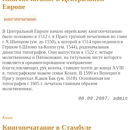
Европе
книгопечатание
В Центральной Европе начало еврейскому книгопечатанию
было положено в 1512 г. в Праге группой печатников во главе
с Х.Шахором (ум. до 1550), к которой в 1514 присоединился
Гершом б.Шломо ха-Кохен (ум. 1544), родоначальник
династии типографов. Они выпустили к 1522 г. четыре
молитвенника и Пятикнижие, на титульном листе которого
появляется орнаментированное изображение
благословляющих рук кохена, ставшее почти до конца XVIII
в. типографским знаком семьи Кохен. В 1599 из Венеции в
Прагу переехал Я,аков Бак (ум. 1618). Основанная им
типография с 1605 г. печатала главным образом
молитвенники.
06.09.2007
admin
Книги
Книгопечатание в Стамбуле