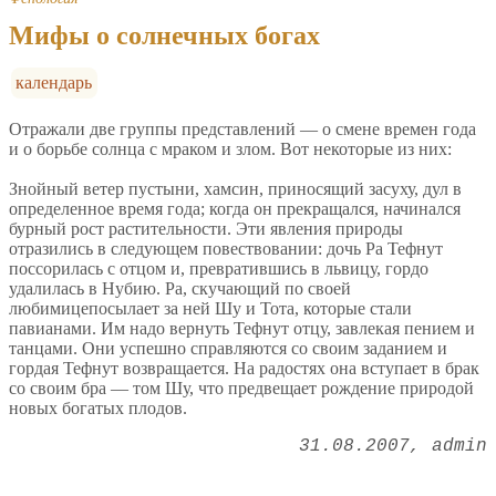
Мифы о солнечных богах
календарь
Отражали две группы представлений — о смене времен года
и о борьбе солнца с мраком и злом. Вот некоторые из них:
Знойный ветер пустыни, хамсин, приносящий засуху, дул в
определенное время года; когда он прекращался, начинался
бурный рост растительности. Эти явления природы
отразились в следующем повествовании: дочь Ра Тефнут
поссорилась с отцом и, превратившись в львицу, гордо
удалилась в Нубию. Ра, скучающий по своей
любимицепосылает за ней Шу и Тота, которые стали
павианами. Им надо вернуть Тефнут отцу, завлекая пением и
танцами. Они успешно справляются со своим заданием и
гордая Тефнут возвращается. На радостях она вступает в брак
со своим бра — том Шу, что предвещает рождение природой
новых богатых плодов.
31.08.2007
admin