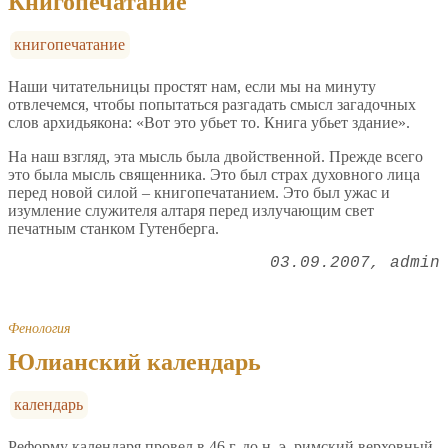
Книгопечатание
книгопечатание
Наши читательницы простят нам, если мы на минуту
отвлечемся, чтобы попытаться разгадать смысл загадочных
слов архидьякона: «Вот это убьет то. Книга убьет здание».
На наш взгляд, эта мысль была двойственной. Прежде всего
это была мысль священника. Это был страх духовного лица
перед новой силой – книгопечатанием. Это был ужас и
изумление служителя алтаря перед излучающим свет
печатным станком Гутенберга.
03.09.2007
admin
Фенология
Юлианский календарь
календарь
Реформу календаря провел в 46 г. до н. э. римский верховный