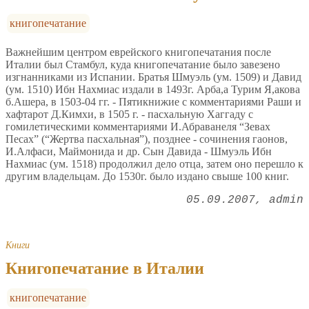
книгопечатание
Важнейшим центром еврейского книгопечатания после
Италии был Стамбул, куда книгопечатание было завезено
изгнанниками из Испании. Братья Шмуэль (ум. 1509) и Давид
(ум. 1510) Ибн Нахмиас издали в 1493г. Арба,а Турим Я,акова
б.Ашера, в 1503-04 гг. - Пятикнижие с комментариями Раши и
хафтарот Д.Кимхи, в 1505 г. - пасхальную Хаггаду с
гомилетическими комментариями И.Абраванеля “Зевах
Песах” (“Жертва пасхальная”), позднее - сочинения гаонов,
И.Алфаси, Маймонида и др. Сын Давида - Шмуэль Ибн
Нахмиас (ум. 1518) продолжил дело отца, затем оно перешло к
другим владельцам. До 1530г. было издано свыше 100 книг.
05.09.2007
admin
Книги
Книгопечатание в Италии
книгопечатание