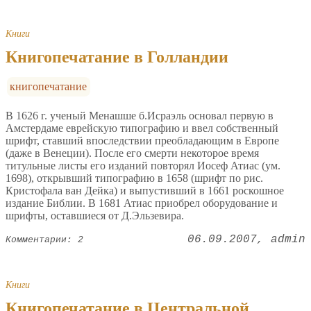
Книги
Книгопечатание в Голландии
книгопечатание
В 1626 г. ученый Менашше б.Исраэль основал первую в
Амстердаме еврейскую типографию и ввел собственный
шрифт, ставший впоследствии преобладающим в Европе
(даже в Венеции). После его смерти некоторое время
титульные листы его изданий повторял Иосеф Атиас (ум.
1698), открывший типографию в 1658 (шрифт по рис.
Кристофала ван Дейка) и выпустивший в 1661 роскошное
издание Библии. В 1681 Атиас приобрел оборудование и
шрифты, оставшиеся от Д.Эльзевира.
06.09.2007
admin
Комментарии: 2
Книги
Книгопечатание в Центральной