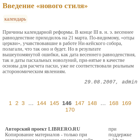
Введение «нового стиля»
календарь
Причины календарной реформы. В конце III в. н. э. весеннее
равноденствие приходилоь на 21 марта. По-видимому, «отцы
церкви», учавствовавшие в работе Ни-кейского собора,
полагали, что так оно и будет. Но в результате
вышеупомянутой ошибки, как дата весеннего равноденствия,
так и даты пасхальных новолуний, при-нятые в качестве
основы для расчета пасхи, уже не соответствовали реальным
асторономическим явлениям.
29.08.2007
admin
1
2
3
…
144
145
146
147
148
…
168
169
170
Авторский проект LIBRERO.RU
при
Копирование материалов - только при
поддержке