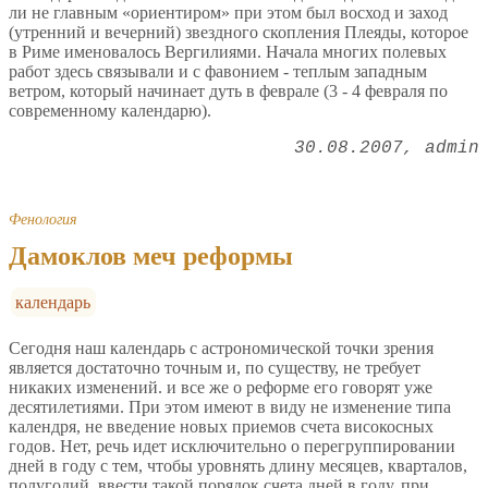
ли не главным «ориентиром» при этом был восход и заход
(утренний и вечерний) звездного скопления Плеяды, которое
в Риме именовалось Вергилиями. Начала многих полевых
работ здесь связывали и с фавонием - теплым западным
ветром, который начинает дуть в феврале (3 - 4 февраля по
современному календарю).
30.08.2007
admin
Фенология
Дамоклов меч реформы
календарь
Сегодня наш календарь с астрономической точки зрения
является достаточно точным и, по существу, не требует
никаких изменений. и все же о реформе его говорят уже
десятилетиями. При этом имеют в виду не изменение типа
календря, не введение новых приемов счета високосных
годов. Нет, речь идет исключительно о перегруппировании
дней в году с тем, чтобы уровнять длину месяцев, кварталов,
полугодий, ввести такой порядок счета дней в году, при