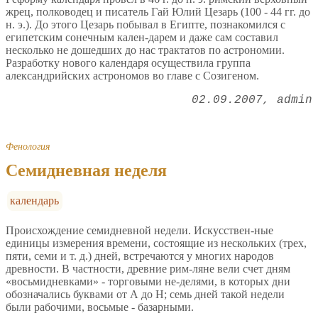
жрец, полководец и писатель Гай Юлий Цезарь (100 - 44 гг. до
н. э.). До этого Цезарь побывал в Египте, познакомился с
египетским сонечным кален-дарем и даже сам составил
несколько не дошедших до нас трактатов по астрономии.
Разработку нового календаря осуществила группа
александрийских астрономов во главе с Созигеном.
02.09.2007
admin
Фенология
Семидневная неделя
календарь
Происхождение семидневной недели. Искусствен-ные
единицы измерения времени, состоящие из нескольких (трех,
пяти, семи и т. д.) дней, встречаются у многих народов
древности. В частности, древние рим-ляне вели счет дням
«восьмидневками» - торговыми не-делями, в которых дни
обозначались буквами от А до Н; семь дней такой недели
были рабочими, восьмые - базарными.