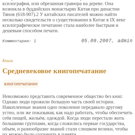
ксилография, или обрезанная гравюра на дереве. Она
возникла в буддийских монастырях Китая при династии
Тянов (618-907).2 У китайских писателей можно найти
несколько свидетельств о существовании в Китае в IX веке
ксилографическое печатание стала наиболее быстрым и
дешевым способом печати.
05.09.2007
admin
Комментарии: 1
Книги
Средневековое книгопечатание
книгопечатание
Невозможно представить современное общество без книг.
Однако люди прожили большую часть своей истории.
Накопленные знания одно поколение передавало другому
устно, или же показывая, как надо работать, чтобы обеспечить
себя пищей, жильём, одеждой. Когда люди перестали жить
большими группами, когда сложились первые государства,
объем, и разнообразие знаний стали слишком велики, чтобы
их можно было сохранить в памяти.