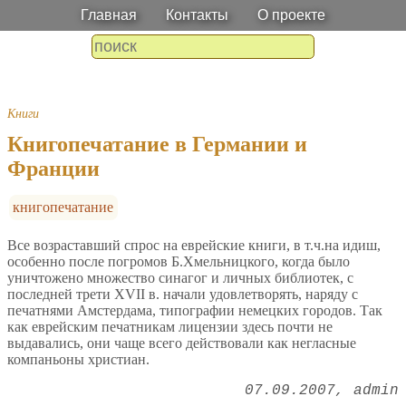
Главная
Контакты
О проекте
Книги
Книгопечатание в Германии и
Франции
книгопечатание
Все возраставший спрос на еврейские книги, в т.ч.на идиш,
особенно после погромов Б.Хмельницкого, когда было
уничтожено множество синагог и личных библиотек, с
последней трети XVII в. начали удовлетворять, наряду с
печатнями Амстердама, типографии немецких городов. Так
как еврейским печатникам лицензии здесь почти не
выдавались, они чаще всего действовали как негласные
компаньоны христиан.
07.09.2007
admin