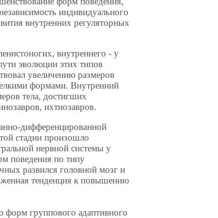
ршенствование форм поведения,
 независимость индивидуального
азвития внутренних регуляторных
ленистоногих, внутреннего - у
пути эволюции этих типов
твовал увеличению размеров
 мелкими формами. Внутренний
меров тела, достигших
инозавров, ихтиозавров.
ванно-дифференцированной
той стадии произошло
тральной нервной системы у
рм поведения по типу
очных развился головной мозг и
раженная тенденция к повышению
ю форм группового адаптивного