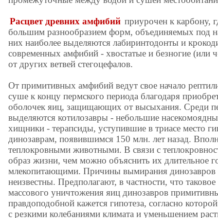
Расцвет древних амфибий
приурочен к карбону, г
большим разнообразием форм, объединяемых под н
них наиболее выделяются лабиринтодонты и крокод
современных амфибий - хвостатые и безногие (или ч
от других ветвей стегоцефалов.
От примитивных амфибий ведут свое начало рептил
суше к концу пермского периода благодаря приобре
оболочек яиц, защищающих от высыхания. Среди п
выделяются котилозавры - небольшие насекомоядны
хищники - терапсиды, уступившие в триасе место ги
динозаврам, появившимся 150 млн. лет назад. Вполн
теплокровными животными. В связи с теплокровнос
образ жизни, чем можно объяснить их длительное г
млекопитающими. Причины вымирания динозавров (п
неизвестны. Предполагают, в частности, что таковое
массового уничтожения яиц динозавров примитивн
правдоподобной кажется гипотеза, согласно которо
с резкими колебаниями климата и уменьшением рас