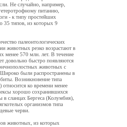
сли. Не случайно, например,
к гетеротрофному питанию,
оги - к типу простейших
 35 типов, из которых 9
ичество палеонтологических
ии животных резко возрастают в
х менее 570 млн. лет. В течение
ет довольно быстро появляются
оричнополостных животных с
 Широко были распространены в
обиты. Возникновение типа
) относится ко времени менее
плексы хорошо сохранившихся
 в сланцах Бергеса (Колумбия),
ягкотелых организмов типа
девые черви.
пов животных, из которых