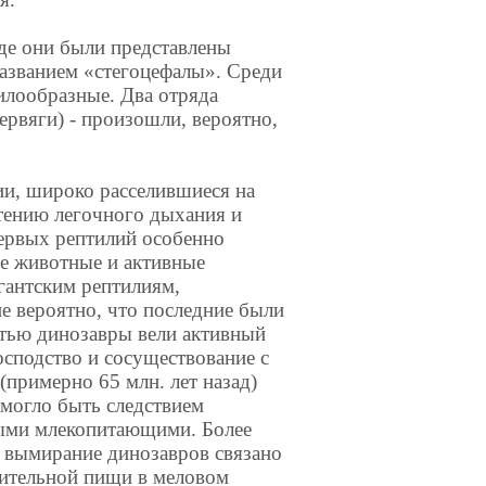
де они были представлены
азванием «стегоцефалы». Среди
илообразные. Два отряда
ервяги) - произошли, вероятно,
ии, широко расселившиеся на
тению легочного дыхания и
ервых рептилий особенно
е животные и активные
гантским рептилиям,
е вероятно, что последние были
тью динозавры вели активный
осподство и сосуществование с
римерно 65 млн. лет назад)
 могло быть следствием
ыми млекопитающими. Более
й вымирание динозавров связано
тительной пищи в меловом