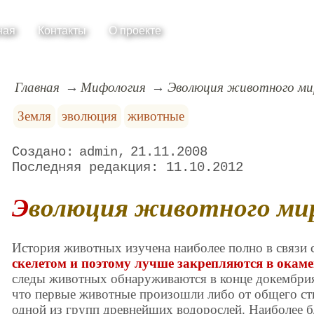
ная
Контакты
О проекте
Главная
Мифология
Эволюция животного ми
Земля
эволюция
животные
admin
21.11.2008
11.10.2012
Эволюция животного ми
История животных изучена наиболее полно в связи с
скелетом и поэтому лучше закрепляются в окам
следы животных обнаруживаются в конце докембрия 
что первые животные произошли либо от общего ств
одной из групп древнейших водорослей. Наиболее 