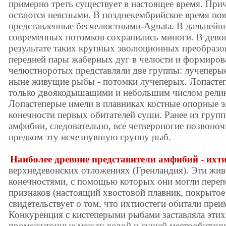
примерно треть существует в настоящее время. При
остаются неясными. В позднекембрийское время по
представленные бесчелюстными-Agnata. В дальнейше
современных потомков сохранились миноги. В дево
результате таких крупных эволюционных преобразо
передней пары жаберных дуг в челюсти и формиров
челюстноротых представляли две группы: лучеперые
ныне живущие рыбы - потомки лучеперых. Лопастеп
только двоякодышащими и небольшим числом рели
Лопастеперые имели в плавниках костные опорные э
конечности первых обитателей суши. Ранее из груп
амфибии, следовательно, все четвероногие позвоно
предком эту исчезнувшую группу рыб.
Наиболее древние представители амфибий - ихт
верхнедевонских отложениях (Гренландия). Эти жи
конечностями, с помощью которых они могли перепо
признаков (настоящий хвостовой плавник, покрыто
свидетельствует о том, что ихтиостеги обитали пре
Конкуренция с кистеперыми рыбами заставляла эти
промежуточные между водой и сушей местообитани