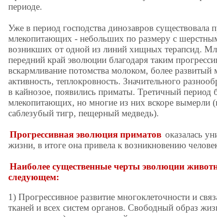
периоде.
Уже в период господства динозавров существовала 
млекопитающих - небольших по размеру с шерстны
возникших от одной из линий хищных терапсид. М
передний край эволюции благодаря таким прогресси
вскармливание потомства молоком, более развитый м
активность, теплокровность. Значительного разноо
в кайнозое, появились приматы. Третичный период 
млекопитающих, но многие из них вскоре вымерли (
саблезубый тигр, пещерный медведь).
Прогрессивная эволюция приматов
оказалась ун
жизни, в итоге она привела к возникновению человек
Наиболее существенные черты эволюции животн
следующем:
1) Прогрессивное развитие многоклеточности и связ
тканей и всех систем органов. Свободный образ жиз