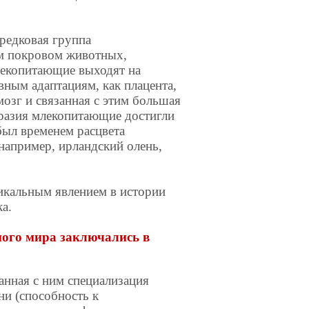
предковая группа
м покровом животных,
лекопитающие выходят на
вным адаптациям, как плацента,
озг и связанная с этим большая
бразия млекопитающие достигли
был временем расцвета
например, ирландский олень,
икальным явлением в истории
а.
ого мира заключались в
анная с ним специализация
ни (способность к