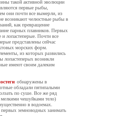
чины такой активной эволюции
являются первые рыбы,
м они почти все вымерли, из
не возникают челюстные рыбы в
ваний, как превращение
ание парных плавников. Первых
 и лопастеперые. Почти все
ерые представлены сейчас
ктовых морских форм.
лементы, из которых развились
пы лопастеперых возникли
чные имеют своим далеким
иостеги
обнаружены в
вотные обладали пятипалыми
лзать по суше. Все же ряд
е мелкими чешуйками тело)
имущественно в водоемах.
х первых земноводных занимать
я.