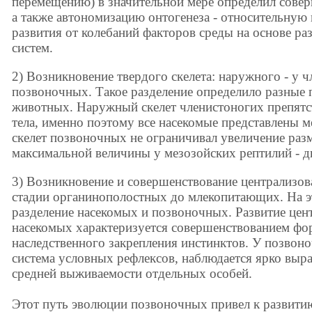
перемещению) в значительной мере определил сове
а также автономизацию онтогенеза - относительную
развития от колебаний факторов среды на основе р
систем.
2) Возникновение твердого скелета: наружного - у ч
позвоночных. Такое разделение определило разные 
животных. Наружный скелет членистоногих препятс
тела, именно поэтому все насекомые представлены
скелет позвоночных не ограничивал увеличение раз
максимальной величины у мезозойских рептилий - д
3) Возникновение и совершенствование централизо
стадии органинополостных до млекопитающих. На э
разделение насекомых и позвоночных. Развитие цен
насекомых характеризуется совершенствованием фо
наследственного закрепления инстинктов. У позвон
система условных рефлексов, наблюдается ярко вы
средней выживаемости отдельных особей.
Этот путь эволюции позвоночных привел к развити