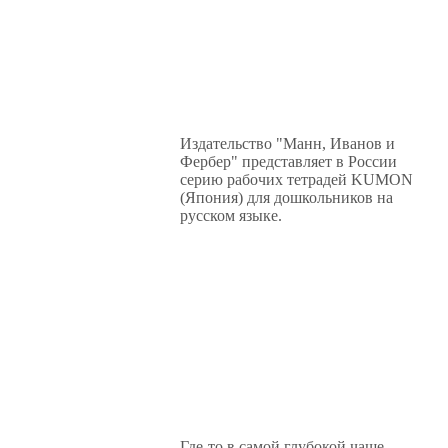
Издательство "Манн, Иванов и
Фербер" представляет в России
серию рабочих тетрадей KUMON
(Япония) для дошкольников на
русском языке.
Где-то в самой глубокой чаще