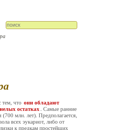
ра
ра
 тем, что
они обладают
енелых остатках
. Самые ранние
(700 млн. лет). Предполагается,
ола всех эукариот, либо от
близки к предкам простейших