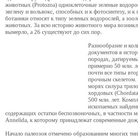
животных (Protozoa) одноклеточные зеленые водоро
эвглену и вольвокс, способных и к фотосинтезу, и 
ботаники относят к типу зеленых водорослей, а зоол
животных. За всю историю животного мира возникло
вымерло, а 26 существуют до сих пор.
Разнообразие и кол
документов в истор
породах, датируемы
примерно 50 млн. л
почти все типы вт
прочным скелетом.
морях силура трил
хордовых (Chordata
500 млн. лет. Ком
ископаемых найдены
содержащих остатки беспозвоночных, в частности м
Annelida, к которому принадлежат современные дож
Начало палеозоя отмечено образованием многих ти