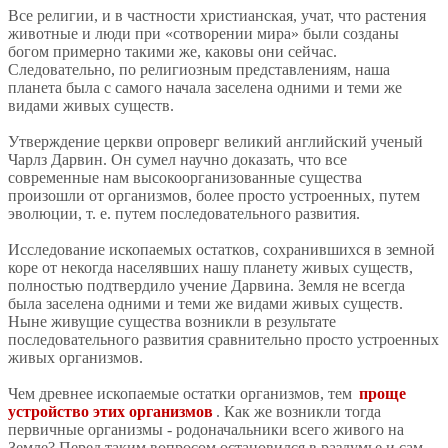
Все религии, и в частности христианская, учат, что растения
животные и люди при «сотворении мира» были созданы
богом примерно такими же, каковы они сейчас.
Следовательно, по религиозным представлениям, наша
планета была с самого начала заселена одними и теми же
видами живых существ.
Утверждение церкви опроверг великий английский ученый
Чарлз Дарвин. Он сумел научно доказать, что все
современные нам высокоорганизованные существа
произошли от организмов, более просто устроенных, путем
эволюции, т. е. путем последовательного развития.
Исследование ископаемых остатков, сохранившихся в земной
коре от некогда населявших нашу планету живых существ,
полностью подтвердило учение Дарвина. Земля не всегда
была заселена одними и теми же видами живых существ.
Ныне живущие существа возникли в результате
последовательного развития сравнительно просто устроенных
живых организмов.
Чем древнее ископаемые остатки организмов, тем
проще
устройство этих организмов
. Как же возникли тогда
первичные организмы - родоначальники всего живого на
Земле? Перед таким вопросом остановился в раздумье и сам