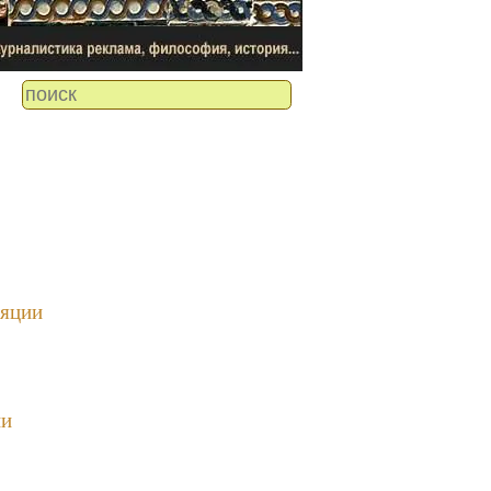
ляции
ии