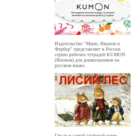
Издательство "Манн, Иванов и
Фербер" представляет в России
серию рабочих тетрадей KUMON
(Япония) для дошкольников на
русском языке.
Где-то в самой глубокой чаще