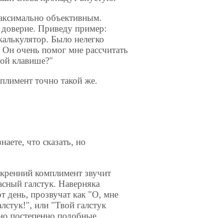
максимально объективным.
 доверие. Приведу пример:
калькулятор. Было нелегко
я. Он очень помог мне рассчитать
той клавише?"
мплимент точно такой же.
аете, что сказать, но
искренний комплимент звучит
асный галстук. Наверняка
 день, прозвучат как "О, мне
лстук!", или "Твой галстук
 но постепенно подобные