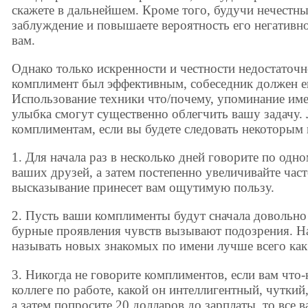
скажете в дальнейшем. Кроме того, будучи нечестны
заблуждение и повышаете вероятность его негативн
вам.
Однако только искренности и честности недостаточн
комплимент был эффективным, собеседник должен ещ
Использование техники что/почему, упоминание име
улыбка смогут существенно облегчить вашу задачу.
комплиментам, если вы будете следовать некоторым 
1. Для начала раз в несколько дней говорите по од
ваших друзей, а затем постепенно увеличивайте час
высказывание принесет вам ощутимую пользу.
2. Пусть ваши комплименты будут сначала довольн
бурные проявления чувств вызывают подозрения. На
называть новых знакомых по имени лучше всего как
3. Никогда не говорите комплиментов, если вам что
коллеге по работе, какой он интеллигентный, чуткий,
а затем попросите 20 долларов до зарплаты, то все 