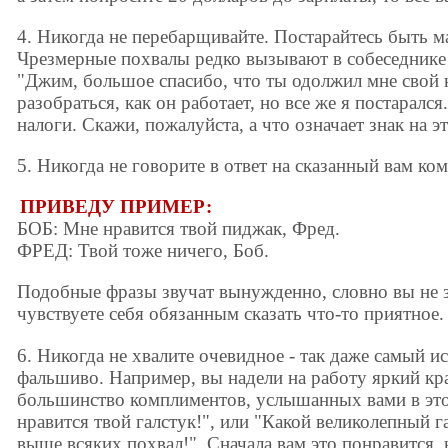
4. Никогда не перебарщивайте. Постарайтесь быть 
Чрезмерные похвалы редко вызывают в собеседнике
"Джим, большое спасибо, что ты одолжил мне свой 
разобраться, как он работает, но все же я постаралс
налоги. Скажи, пожалуйста, а что означает знак на э
5. Никогда не говорите в ответ на сказанный вам ко
ПРИВЕДУ ПРИМЕР:
БОБ: Мне нравится твой пиджак, Фред.
ФРЕД: Твой тоже ничего, Боб.
Подобные фразы звучат вынужденно, словно вы не зн
чувствуете себя обязанным сказать что-то приятное.
6. Никогда не хвалите очевидное - так даже самый 
фальшиво. Например, вы надели на работу яркий кр
большинство комплиментов, услышанных вами в этот
нравится твой галстук!", или "Какой великолепный га
выше всяких похвал!". Сначала вам это понравится,