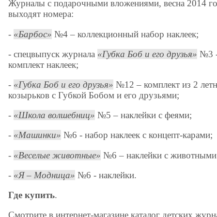
Журналы с подарочными вложениями, весна 2014 го
выходят номера:
-
Барбос
№4 – коллекционный набор наклеек;
- спецвыпуск журнала
Губка Боб и его друзья
№3 
комплект наклеек;
-
Губка Боб и его друзья
№12 – комплект из 2 лет
козырьков с Губкой Бобом и его друзьями;
-
Школа волшебниц
№5 – наклейки с феями;
-
Машинки
№6 - набор наклеек с концепт-карами;
-
Веселые животные
№6 – наклейки с животными
-
Я – Модница
№6 - наклейки.
Где купить
.
Смотрите в интернет-магазине каталог детских журн