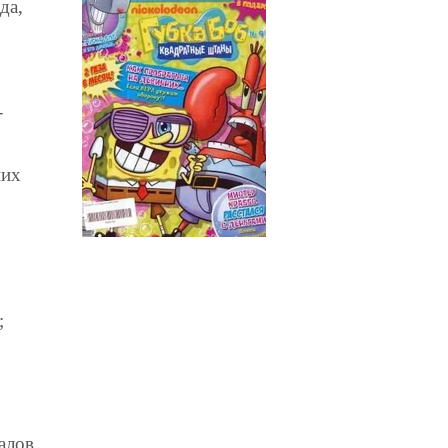
да,
-
них
;
алов.