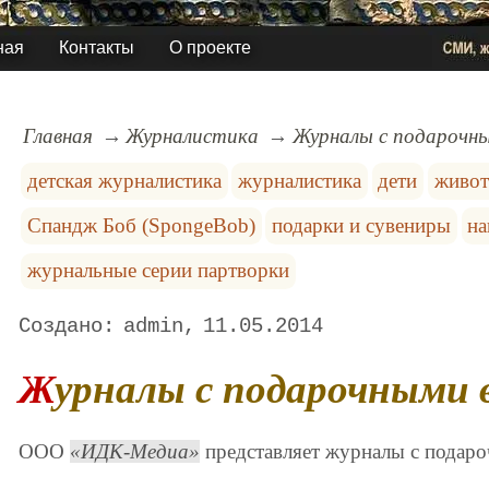
ная
Контакты
О проекте
Главная
Журналистика
Журналы с подарочн
детская журналистика
журналистика
дети
живо
Спандж Боб (SpongeBob)
подарки и сувениры
на
журнальные серии партворки
admin
11.05.2014
Журналы с подарочными
ООО
ИДК-Медиа
представляет журналы с подар