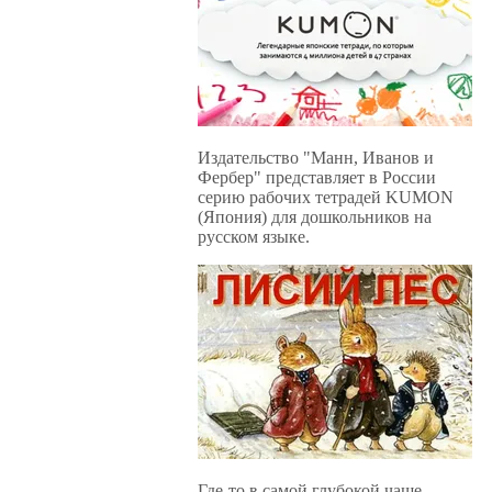
Издательство "Манн, Иванов и
Фербер" представляет в России
серию рабочих тетрадей KUMON
(Япония) для дошкольников на
русском языке.
Где-то в самой глубокой чаще