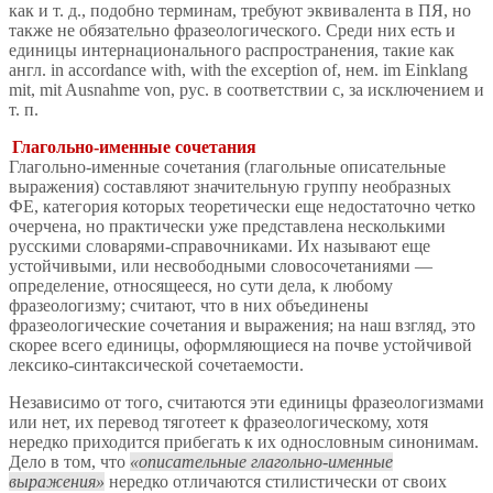
как и т. д., подобно терминам, требуют эквивалента в ПЯ, но
также не обязательно фразеологического. Среди них есть и
единицы интернационального распространения, такие как
англ. in accordance with, with the exception of, нем. im Einklang
mit, mit Ausnahme von, рус. в соответствии с, за исключением и
т. п.
Глагольно-именные сочетания
Глагольно-именные сочетания (глагольные описательные
выражения) составляют значительную группу необразных
ФЕ, категория которых теоретически еще недостаточно четко
очерчена, но практически уже представлена несколькими
русскими словарями-справочниками. Их называют еще
устойчивыми, или несвободными словосочетаниями —
определение, относящееся, но сути дела, к любому
фразеологизму; считают, что в них объединены
фразеологические сочетания и выражения; на наш взгляд, это
скорее всего единицы, оформляющиеся на почве устойчивой
лексико-синтаксической сочетаемости.
Независимо от того, считаются эти единицы фразеологизмами
или нет, их перевод тяготеет к фразеологическому, хотя
нередко приходится прибегать к их однословным синонимам.
Дело в том, что
описательные глагольно-именные
выражения
нередко отличаются стилистически от своих