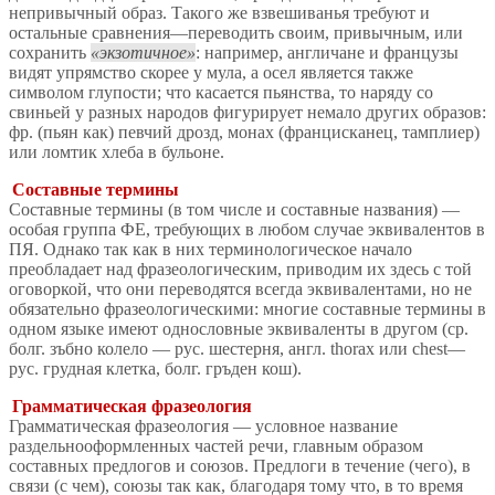
непривычный образ. Такого же взвешиванья требуют и
остальные сравнения—переводить своим, привычным, или
сохранить
экзотичное
: например, англичане и французы
видят упрямство скорее у мула, а осел является также
символом глупости; что касается пьянства, то наряду со
свиньей у разных народов фигурирует немало других образов:
фр. (пьян как) певчий дрозд, монах (францисканец, тамплиер)
или ломтик хлеба в бульоне.
Составные термины
Составные термины (в том числе и составные названия) —
особая группа ФЕ, требующих в любом случае эквивалентов в
ПЯ. Однако так как в них терминологическое начало
преобладает над фразеологическим, приводим их здесь с той
оговоркой, что они переводятся всегда эквивалентами, но не
обязательно фразеологическими: многие составные термины в
одном языке имеют однословные эквиваленты в другом (ср.
болг. зъбно колело — рус. шестерня, англ. thorax или chest—
рус. грудная клетка, болг. гръден кош).
Грамматическая фразеология
Грамматическая фразеология — условное название
раздельнооформленных частей речи, главным образом
составных предлогов и союзов. Предлоги в течение (чего), в
связи (с чем), союзы так как, благодаря тому что, в то время