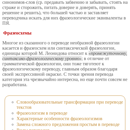
синонимов-слов (ср. предавать забвению и забывать, стоять на
страже и сторожить, питать доверие и доверять, принять
решение и решить), что большей частью и заставляет
переводчика искать для них фразеологические эквиваленты в
ПЯ.
Фразеосхемы
Многое из сказанного о переводе необразной фразеологии
касается и фразеосхем или синтаксической фразеологии,
единицы которой М. Леонидова относит к
промежуточному,
синтаксико-фразеологическому уровню
; в отличие от
грамматической фразеологии, они тоже тяготеют к
фразеологическому переводу, главным образом благодаря
своей экспрессивной окраске. С точки зрения перевода
категория эта чрезвычайно интересна, но еще почти совсем не
разработана.
Словообразовательные трансформации при переводе
текстов
Фразеологизм в переводе
Характерные особенности фразеологизмов
Замена сложного предложения простым в переводе