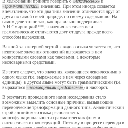
В языкознании принято говорить о
лексических
и
грамматических
значениях. При этом иногда создается
впечатление, что эти два типа значений отличаются друг от
друга по самой своей природе, по своему содержанию. На
самом деле это не так, как правильно подчеркивал
А.И.Смирницкий***, значения лексические и
грамматические отличаются друг от друга прежде всего
способом выражения.
Важной характерной чертой каждого языка является то, что
некоторые значения отношений выражаются в нем
конкретными словами как таковыми, а некоторые
несловарными средствами.
Из этого следует, что значения, являющиеся лексическими в
одном языке (т.е. выражаемые в нем через словарные
единицы), в другом языке могут быть грамматическими (т.е.
выражаться
несловарными средствами
) и наоборот.
В результате проведенного нами исследования стало
возможным выделить основные причины, вызывающие
переводческие трансформации данного типа. Аналитический
строй английского языка располагает к
многофункциональности грамматических форм и
синтаксических конструкций. Поэтому в процессе перевода в
первую очередь необходимо учесть конкретную функцию