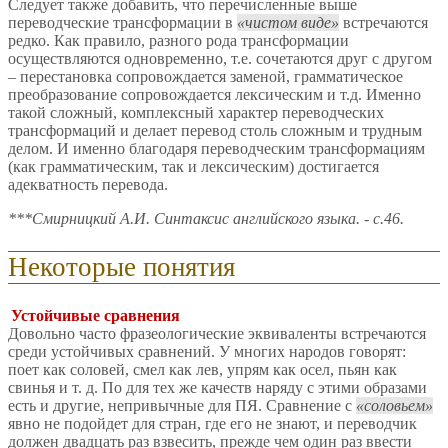
Следует также добавить, что перечисленные выше
переводческие трансформации в
чистом виде
встречаются
редко. Как правило, разного рода трансформации
осуществляются одновременно, т.е. сочетаются друг с другом
– перестановка сопровождается заменой, грамматическое
преобразование сопровождается лексическим и т.д. Именно
такой сложный, комплексный характер переводческих
трансформаций и делает перевод столь сложным и трудным
делом. И именно благодаря переводческим трансформациям
(как грамматическим, так и лексическим) достигается
адекватность перевода.
***Смирницкий А.И. Синтаксис английского языка. - с.46.
Некоторые понятия
Устойчивые сравнения
Довольно часто фразеологические эквиваленты встречаются
среди устойчивых сравнений. У многих народов говорят:
поет как соловей, смел как лев, упрям как осел, пьян как
свинья и т. д. По для тех же качеств наряду с этими образами
есть и другие, непривычные для ПЯ. Сравнение с
соловьем
явно не подойдет для стран, где его не знают, и переводчик
должен двадцать раз взвесить, прежде чем один раз ввести