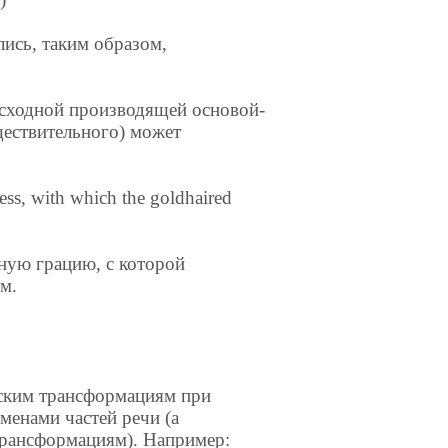
лись, таким образом,
сходной производящей основой-
ществительного) может
ness, with which the goldhaired
зную грацию, с которой
м.
еским трансформациям при
менами частей речи (а
 трансформациям). Например: