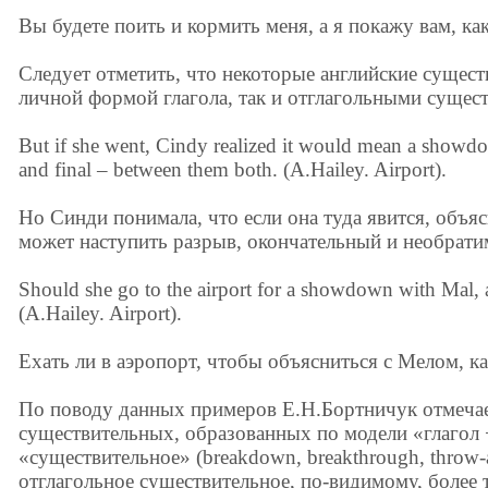
Вы будете поить и кормить меня, а я покажу вам, ка
Следует отметить, что некоторые английские сущест
личной формой глагола, так и отглагольными сущес
But if she went, Cindy realized it would mean a showdow
and final – between them both. (A.Hailey. Airport).
Но Синди понимала, что если она туда явится, объ
может наступить разрыв, окончательный и необрат
Should she go to the airport for a showdown with Mal, a
(A.Hailey. Airport).
Ехать ли в аэропорт, чтобы объясниться с Мелом, ка
По поводу данных примеров Е.Н.Бортничук отмечает
существительных, образованных по модели «глагол 
«существительное» (breakdown, breakthrough, throw-
отглагольное существительное, по-видимому, более 