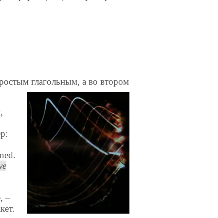
простым глагольным, а во втором
,
р:
ined.
ve
, –
кет.