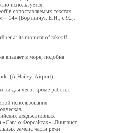
отно используется
off в сопоставляемых текстах
 – 14» [Бортничук Е.Н., с.92].
irliner at its moment of takeoff.
она впадает в море, подобна
rk. (A.Hailey. Airport).
и ни для чего, кроме работы.
иной использования
одческая.
лийских деадьективных
 «Сага о Форсайтах». Лингвист
ельных замена части речи