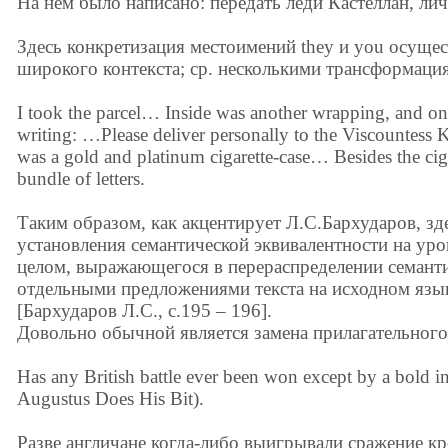
На нем было написано: передать леди Кастеллан, лич
Здесь конкретизация местоимений they и you осущес
широкого контекста; ср. несколькими трансформаци
I took the parcel… Inside was another wrapping, and on t
writing: …Please deliver personally to the Viscountess 
was a gold and platinum cigarette-case… Besides the ciga
bundle of letters.
Таким образом, как акцентирует Л.С.Бархударов, з
установления семантической эквивалентности на уро
целом, выражающегося в перераспределении семант
отдельными предложениями текста на исходном язы
[Бархударов Л.С., с.195 – 196].
Довольно обычной является замена прилагательног
Has any British battle ever been won except by a bold in
Augustus Does His Bit).
Разве англичане когда-либо выигрывали сражение к