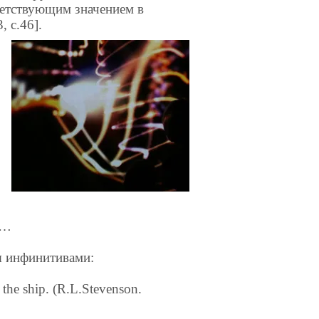
ветствующим значением в
, с.46].
о…
я инфинитивами:
 the ship. (R.L.Stevenson.