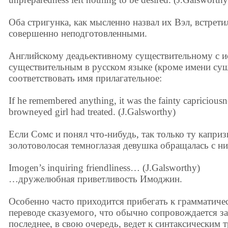
Оба стригунка, как мысленно назвал их Вэл, встрети
совершенно неподготовленными.
Английскому деадьективному существительному с и
существительным в русском языке (кроме имени су
соответствовать имя прилагательное:
If he remembered anything, it was the fainty capricious
browneyed girl had treated. (J.Galsworthy)
Если Сомс и понял что-нибудь, так только ту капри
золотоволосая темноглазая девушка обращалась с ни
Imogen’s inquiring friendliness… (J.Galsworthy)
…дружелюбная приветливость Имоджин.
Особенно часто приходится прибегать к грамматич
переводе сказуемого, что обычно сопровождается за
последнее, в свою очередь, ведет к синтаксическим