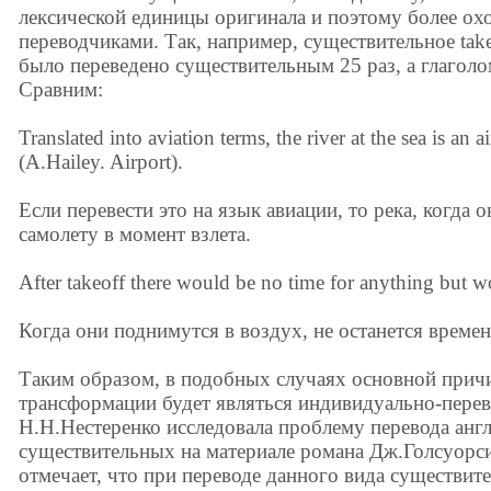
лексической единицы оригинала и поэтому более ох
переводчиками. Так, например, существительное take
было переведено существительным 25 раз, а глаголом
Сравним:
Translated into aviation terms, the river at the sea is an a
(A.Hailey. Airport).
Если перевести это на язык авиации, то река, когда 
самолету в момент взлета.
After takeoff there would be no time for anything but wo
Когда они поднимутся в воздух, не останется времен
Таким образом, в подобных случаях основной прич
трансформации будет являться индивидуально-перев
Н.Н.Нестеренко исследовала проблему перевода анг
существительных на материале романа Дж.Голсуорси
отмечает, что при переводе данного вида существит