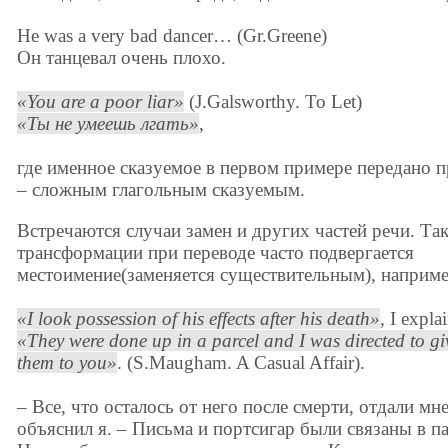
He was a very bad dancer… (Gr.Greene)
Он танцевал очень плохо.
You are a poor liar
(J.Galsworthy. To Let)
Ты не умеешь лгать
,
где именное сказуемое в первом примере передано 
– сложным глагольным сказуемым.
Встречаются случаи замен и других частей речи. Так
трансформации при переводе часто подвергается
местоимение(заменяется существительным), наприме
I look possession of his effects after his death
, I expla
They were done up in a parcel and I was directed to gi
them to you
. (S.Maugham. A Casual Affair).
– Все, что осталось от него после смерти, отдали мне
объяснил я. – Письма и портсигар были связаны в па