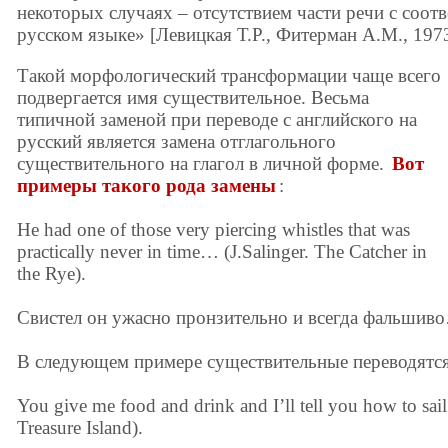
некоторых случаях – отсутствием части речи с соот
русском языке» [Левицкая Т.Р., Фитерман А.М., 1973
Такой морфологический трансформации чаще всего
подвергается имя существительное. Весьма
типичной заменой при переводе с английского на
русский является замена отглагольного
существительного на глагол в личной форме.
Вот
примеры такого рода замены
:
He had one of those very piercing whistles that was
practically never in time… (J.Salinger. The Catcher in
the Rye).
Свистел он ужасно пронзительно и всегда фальшив
В следующем примере существительные переводятс
You give me food and drink and I’ll tell you how to sail
Treasure Island).