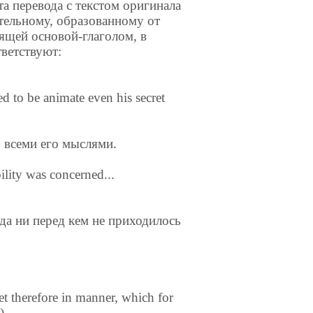
та перевода с текстом оригинала
тельному, образованному от
ящей основой-глаголом, в
тветствуют:
ed to be animate even his secret
 всеми его мыслями.
bility was concerned...
да ни перед кем не приходилось
et therefore in manner, which for
)