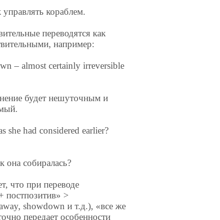
к управлять кораблем.
вительные переводятся как
твительными, например:
n – almost certainly irreversible
яснение будет нешуточным и
имый.
s she had considered earlier?
к она собиралась?
, что при переводе
+ постпозитив» >
away, showdown и т.д.), «все же
точно передает особенности