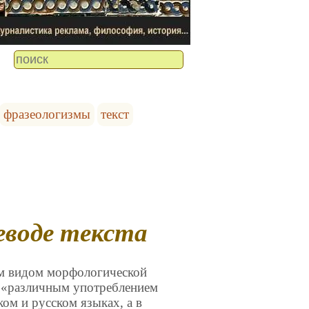
фразеологизмы
текст
реводе текста
ым видом морфологической
 «различным употреблением
ом и русском языках, а в