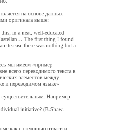
но.
твляется на основе данных
ями оригинала выше:
his, in a neat, well-educated
Kastellan… The first thing I found
rette-case there was nothing but a
десь мы имеем «пример
вне всего переводимого текста в
ических элементов между
ке и переводимом языке»
о существительным. Например:
dividual initiative? (B.Shaw.
роме как с помощью отваги и