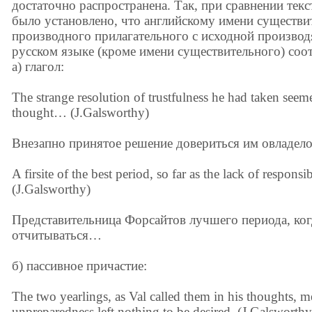
достаточно распространена. Так, при сравнении текс
было установлено, что английскому имени существи
производного прилагательного с исходной производ
русском языке (кроме имени существительного) соо
а) глагол:
The strange resolution of trustfulness he had taken seem
thought… (J.Galsworthy)
Внезапно принятое решение довериться им овладело
A firsite of the best period, so far as the lack of responsi
(J.Galsworthy)
Представительница Форсайтов лучшего периода, ког
отчитываться…
б) пассивное причастие:
The two yearlings, as Val called them in his thoughts, m
unpreparedness left nothing to be desired. (J.Galsworthy