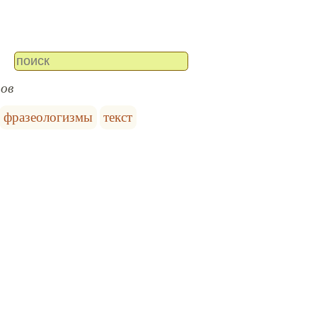
дов
фразеологизмы
текст