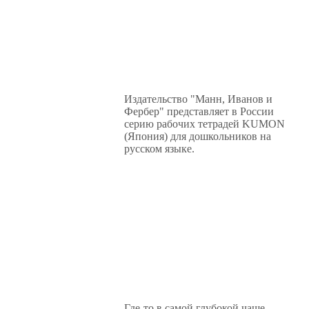
Издательство "Манн, Иванов и
Фербер" представляет в России
серию рабочих тетрадей KUMON
(Япония) для дошкольников на
русском языке.
Где-то в самой глубокой чаще