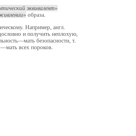
нтический эквивалент
живлении
образа.
ическому. Например, англ.
и дословно и получить неплохую,
ьность—мать безопасности, т.
ь—мать всех пороков.