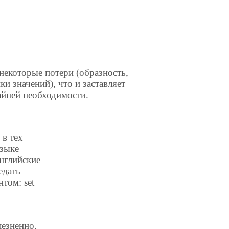
 некоторые потери (образность,
ки значений), что и заставляет
айней необходимости.
 в тех
языке
нглийские
едать
том: set
лезненно,