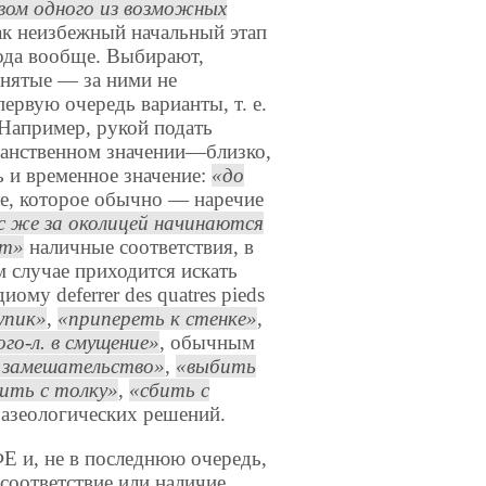
вом одного из возможных
ак неизбежный начальный этап
вода вообще. Выбирают,
инятые — за ними не
первую очередь варианты, т. е.
Например, рукой подать
ранственном значении—близко,
ь и временное значение:
до
же, которое обычно — наречие
с же за околицей начинаются
ет
наличные соответствия, в
м случае приходится искать
му deferrer des quatres pieds
упик
,
припереть к стенке
,
го-л. в смущение
, обычным
в замешательство
,
выбить
ить с толку
,
сбить с
разеологических решений.
Е и, не в последнюю очередь,
есоответствие или наличие