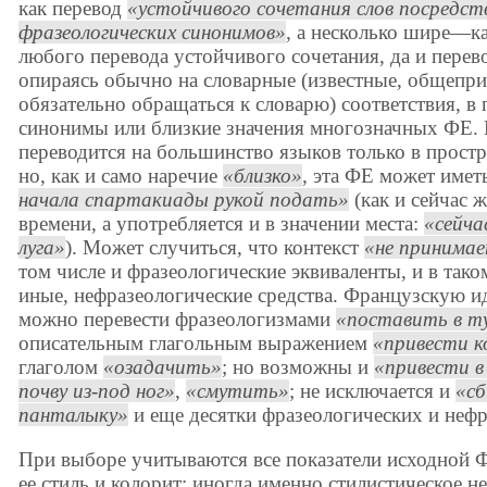
как перевод
устойчивого сочетания слов посредст
фразеологических синонимов
, а несколько шире—к
любого перевода устойчивого сочетания, да и пере
опираясь обычно на словарные (известные, общепр
обязательно обращаться к словарю) соответствия, в 
синонимы или близкие значения многозначных ФЕ. 
переводится на большинство языков только в прост
но, как и само наречие
близко
, эта ФЕ может имет
начала спартакиады рукой подать
(как и сейчас 
времени, а употребляется и в значении места:
сейча
луга
). Может случиться, что контекст
не принима
том числе и фразеологические эквиваленты, и в тако
иные, нефразеологические средства. Французскую идио
можно перевести фразеологизмами
поставить в т
описательным глагольным выражением
привести ко
глаголом
озадачить
; но возможны и
привести 
почву из-под ног
,
смутить
; не исключается и
сб
панталыку
и еще десятки фразеологических и неф
При выборе учитываются все показатели исходной Ф
ее стиль и колорит; иногда именно стилистическое н