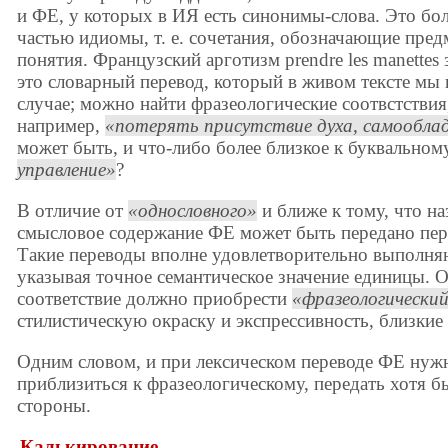
и ФЕ, у которых в ИЯ есть синонимы-слова. Это бо
частью идиомы, т. е. сочетания, обозначающие пред
понятия. Французский арготизм prendre les manettes 
это словарный перевод, который в живом тексте мы
случае; можно найти фразеологические соотвстствия
например,
потерять присутствие духа, самообла
может быть, и что-либо более близкое к буквально
управление
?
В отличие от
однословного
и ближе к тому, что н
смысловое содержание ФЕ может быть передано пе
Такие переводы вполне удовлетворительно выполняю
указывая точное семантическое значение единицы. О
соответствие должно приобрести
фразеологический
стилистическую окраску и экспрессивность, близкие
Одним словом, и при лексическом переводе ФЕ нужн
приблизиться к фразеологическому, передать хотя б
стороны.
Калькирование