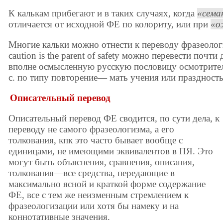
К калькам прибегают и в таких случаях, когда
сема
отличается от исходной ФЕ по колориту, или при
о
Многие кальки можно отнести к переводу фразеолог
caution is the parent of safety можно перевести почт
вполне осмысленную русскую пословицу осмотрител
с. по типу повторение— мать учения или праздност
Описательный перевод
Описательный перевод ФЕ сводится, по сути дела, к
переводу не самого фразеологизма, а его
толкования, кпк это часто бывает вообще с
единицами, не имеющими эквивалентов в ПЯ. Это
могут быть объяснения, сравнения, описания,
толкования—все средства, передающие в
максимально ясной и краткой форме содержание
ФЕ, все с тем же неизменным стремлением к
фразеологизации или хотя бы намеку и на
коннотативные значения.