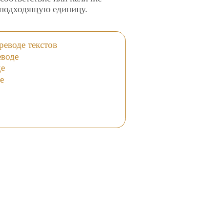
ю подходящую единицу.
еводе текстов
еводе
де
е