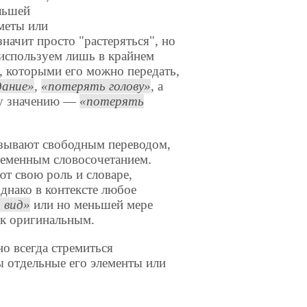
льшей
меты или
значит просто "растеряться", но
 используем лишь в крайнем
, которыми его можно передать,
дание
,
потерять голову
, а
му значению —
потерять
азывают свободным переводом,
ременным словосочетанием.
т свою роль и словаре,
днако в контексте любое
 вид
или но меньшей мере
 к оригинальным.
о всегда стремиться
ы отдельные его элементы или