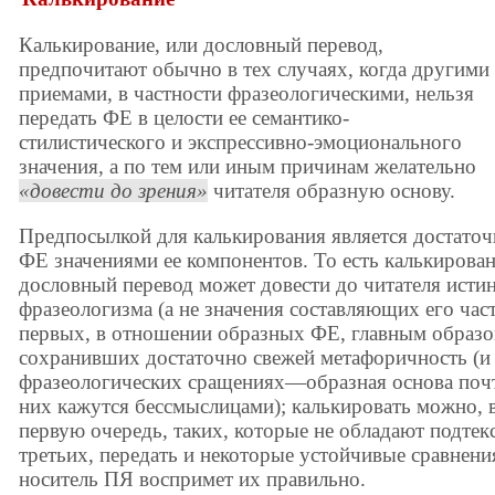
Калькирование, или дословный перевод,
предпочитают обычно в тех случаях, когда другими
приемами, в частности фразеологическими, нельзя
передать ФЕ в целости ее семантико-
стилистического и экспрессивно-эмоционального
значения, а по тем или иным причинам желательно
довести до зрения
читателя образную основу.
Предпосылкой для калькирования является достаточ
ФЕ значениями ее компонентов. То есть калькирован
дословный перевод может довести до читателя исти
фразеологизма (а не значения составляющих его част
первых, в отношении образных ФЕ, главным образо
сохранивших достаточно свежей метафоричность (
фразеологических сращениях—образная основа почти
них кажутся бессмыслицами); калькировать можно, в
первую очередь, таких, которые не обладают подте
третьих, передать и некоторые устойчивые сравнени
носитель ПЯ воспримет их правильно.