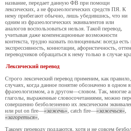
название, передает данную ФВ при помощи
лексических, а не фразеологических средств ПЯ. К
нему прибегают обычно, лишь убедившись, что ни
одним из фразеологических эквивалентов или
аналогов воспользоваться нельзя. Такой перевод,
учитывая даже компенсационные возможности
контекста, трудно назвать полноценным: всегда есть
экспрессивность, коннотации, афористичность, оттен
переводчиков обращаться к нему только в случае кр
Лексический перевод
Строго лексический перевод применим, как правило,
случаях, когда данное понятие обозначено в одном 
фразеологизмом, а в другом—словом. Так, многие а
глаголы, выраженные словосочетаниями, можно пер
совершенно безболезненно их лексическим эквивален
или put on fire—
зажечь
, catch fire—
зажечься
,
загореться
,
Такому переводу поддаются, хотя и не совсем безбо