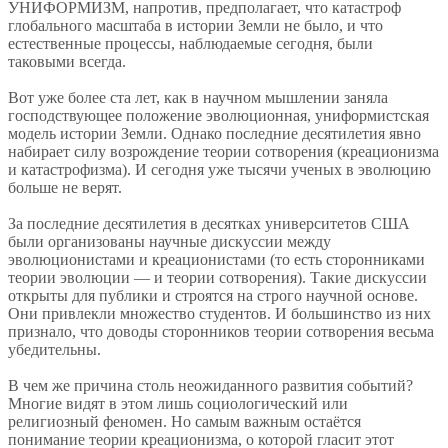
УНИФОРМИЗМ, напротив, предполагает, что катастроф
глобального масштаба в истории Земли не было, и что
естественные процессы, наблюдаемые сегодня, были
таковыми всегда.
Вот уже более ста лет, как в научном мышлении заняла
господствующее положение эволюционная, униформистская
модель истории Земли. Однако последние десятилетия явно
набирает силу возрождение теории сотворения (креационизма
и катастрофизма). И сегодня уже тысячи ученых в эволюцию
больше не верят.
За последние десятилетия в десятках университетов США
были организованы научные дискуссии между
эволюционистами и креационистами (то есть сторонниками
теории эволюции — и теории сотворения). Такие дискуссии
открыты для публики и строятся на строго научной основе.
Они привлекли множество студентов. И большинство из них
признало, что доводы сторонников теории сотворения весьма
убедительны.
В чем же причина столь неожиданного развития событий?
Многие видят в этом лишь социологический или
религиозный феномен. Но самым важным остаётся
понимание теории креационизма, о которой гласит этот