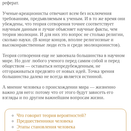
реферат.
Ученые-креационисты отвечают всем без исключения
требованиям, предъявляемым к ученым. И в то же время они
убеждены, что теория сотворения точнее соответствует
научным данным и лучше объясняет научные факты, чем
теория эволюции. И для них это вопрос не столько религии,
сколько науки. (В конце концов, вполне религиозные и
высоконравственные люди есть и среди эволюционистов).
Теория сотворения еще не завоевала большинства в научном
мире. Но долг любого ученого перед самим собой и перед
обществом — оставаться непредубежденным, не
отгораживаться предвзято от новых идей. Точка зрения
большинства далеко не всегда является истинной.
А мнение человека о происхождении мира — жизненно
важно для него: потому что от этого будут зависеть его
взгляды и по другим важнейшим вопросам жизни.
Что говорит теория вероятностей?
Предшественники человека
Этапы становления человека