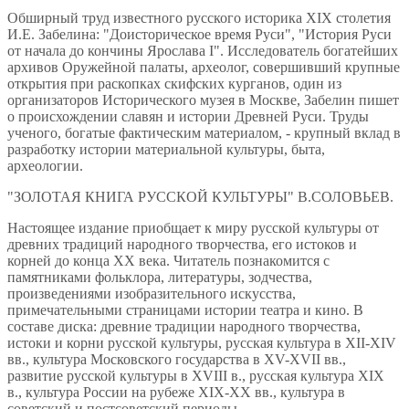
Обширный труд известного русского историка XIX столетия
И.Е. Забелина: "Доисторическое время Руси", "История Руси
от начала до кончины Ярослава I". Исследователь богатейших
архивов Оружейной палаты, археолог, совершивший крупные
открытия при раскопках скифских курганов, один из
организаторов Исторического музея в Москве, Забелин пишет
о происхождении славян и истории Древней Руси. Труды
ученого, богатые фактическим материалом, - крупный вклад в
разработку истории материальной культуры, быта,
археологии.
"ЗОЛОТАЯ КНИГА РУССКОЙ КУЛЬТУРЫ" В.СОЛОВЬЕВ.
Настоящее издание приобщает к миру русской культуры от
древних традиций народного творчества, его истоков и
корней до конца ХХ века. Читатель познакомится с
памятниками фольклора, литературы, зодчества,
произведениями изобразительного искусства,
примечательными страницами истории театра и кино. В
составе диска: древние традиции народного творчества,
истоки и корни русской культуры, русская культура в XII-XIV
вв., культура Московского государства в XV-XVII вв.,
развитие русской культуры в XVIII в., русская культура XIX
в., культура России на рубеже XIX-XX вв., культура в
советский и постсоветский периоды.