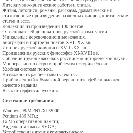
Литературно-критические работы и статьи.
Жития, летописи, романы, рассказы, драматические и
стихотворные произведения различных жанров, критические
статьи и эссе.
Коллекция из произведений 100 поэтов.
От основателей до новаторов русской драматургии.
Уникальные дореволюционные издания.
Биографии и портреты поэтов XVII-XX вв.
История русской живописи XVIII-XX вв.
Произведения русских философов XI-XVIII вв.
Собрание трудов классиков российской исторической науки.
Монографии по острым проблемам истории России.
Удобная система поиска.
Возможность распечатывать тексты.
Приближенный к бумажной версии интерфейс и высокое
качество издания.
Язык интерфейса: русский.
Системные требования:
Windows 98/Mе/NT/XP/2000;
Pentium 486 МГц;
16 Мб оперативной памяти;
Видеокарта класса SVGA;
Устройство для чтения компакт-дисков;