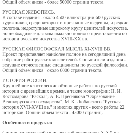
Общий объем диска - более 50000 страниц текста.
РУССКАЯ ЖИВОПИСЬ.
В составе издания - около 4500 иллюстраций 600 русских
художников, среди которых и признанные шедевры, и редкие
полотна, недоступные широкому кругу ценителей искусства,
но необходимые для максимально полного представления об
истории русского искусства XVIII-XX вв.
РУССКАЯ ФИЛОСОФСКАЯ МЫСЛЬ XI-XVIII ВВ.
Проект представляет наиболее полное на сегодняшний день
собрание работ русских мыслителей. Составители издания -
ведущие отечественные специалисты по русской философии.
Общий объем диска - около 6000 страниц текста.
ИСТОРИЯ РОССИИ.
Крупнейшие классические обзорные работы по русской
истории с древнейших времен, а также монографии: Н. И.
Костомарова "Раскол", А. Е. Преснякова "Образование
Великорусского государства", М. К. Любавского "Русская
история XVII-XVIII вв." и многих других - всего работы 22
историков. Общий объем текста - 43000 страниц.
Особенности продукта:
Систематическое собрание русской литературы X-XX вв.