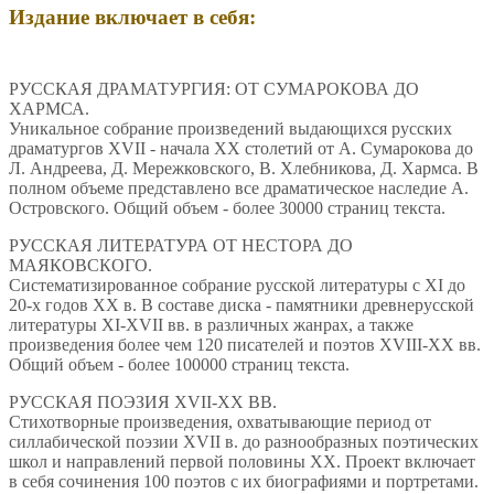
Издание включает в себя:
РУССКАЯ ДРАМАТУРГИЯ: ОТ СУМАРОКОВА ДО
ХАРМСА.
Уникальное собрание произведений выдающихся русских
драматургов XVII - начала XX столетий от А. Сумарокова до
Л. Андреева, Д. Мережковского, В. Хлебникова, Д. Хармса. В
полном объеме представлено все драматическое наследие А.
Островского. Общий объем - более 30000 страниц текста.
РУССКАЯ ЛИТЕРАТУРА ОТ НЕСТОРА ДО
МАЯКОВСКОГО.
Систематизированное собрание русской литературы с XI до
20-х годов XX в. В составе диска - памятники древнерусской
литературы XI-XVII вв. в различных жанрах, а также
произведения более чем 120 писателей и поэтов XVIII-XX вв.
Общий объем - более 100000 страниц текста.
РУССКАЯ ПОЭЗИЯ XVII-XX ВВ.
Стихотворные произведения, охватывающие период от
силлабической поэзии XVII в. до разнообразных поэтических
школ и направлений первой половины XX. Проект включает
в себя сочинения 100 поэтов с их биографиями и портретами.