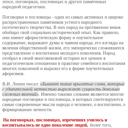
эпосе, поговорках, пословицах и других памятниках
народной педагогики.
Поговорки и пословицы - один из самых активных и широко
распространенных памятников устного народного
поэтического творчества. В них народ на протяжении веков
обобщал свой социально-исторический опыт. Как правило,
они имеют афористическую форму и поучительное
содержание, выражают думы и чаяния народа, его взгляды на
явления общественной жизни, его эмпирически сложившееся
представление о воспитании молодого поколения. Народ
отобрал в своей многовековой истории все ценное в
педагогическом отношении в практике семейного воспитания
многих поколений и выразил его в форме поучительных
афоризмов.
В.И. Ленин писал:
Бывают такие крылатые слова, которые
с удивительной меткостью выражают сущность довольно
сложных явлений
. Именно такими словами являются многие
народные поговорки и пословицы, в которых синтезируются
самые сокровенные мысли народа о человеке, о воспитании, о
формировании личности.
На поговорках, пословицах, изречениях училось и
воспитывалось не одно поколение людей,
более того,