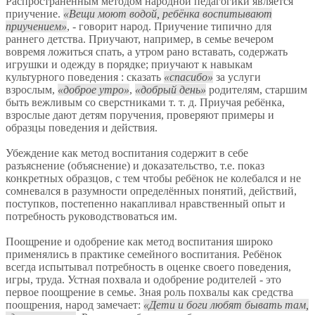
Распространённым методом народной педагогики является
приучение.
Вещи моют водой, ребёнка воспитывают
приучением
, - говорит народ. Приучение типично для
раннего детства. Приучают, например, в семье вечером
вовремя ложиться спать, а утром рано вставать, содержать
игрушки и одежду в порядке; приучают к навыкам
культурного поведения : сказать
спасибо
за услуги
взрослым,
доброе утро
,
добрый день
родителям, старшим
быть вежливым со сверстниками т. т. д. Приучая ребёнка,
взрослые дают детям поручения, проверяют примеры и
образцы поведения и действия.
Убеждение как метод воспитания содержит в себе
разъяснение (объяснение) и доказательство, т.е. показ
конкретных образцов, с тем чтобы ребёнок не колебался и не
сомневался в разумности определённых понятий, действий,
поступков, постепенно накапливал нравственный опыт и
потребность руководствоваться им.
Поощрение и одобрение как метод воспитания широко
применялись в практике семейного воспитания. Ребёнок
всегда испытывал потребность в оценке своего поведения,
игры, труда. Устная похвала и одобрение родителей - это
первое поощрение в семье. Зная роль похвалы как средства
поощрения, народ замечает:
Дети и боги любят бывать там,