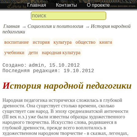
Главная
Контакты
О проекте
Главная
Социология и политология
История народной
педагогики
воспитание
история
культура
общество
книги
учебники
дети
народная культура
admin
15.10.2012
19.10.2012
История народной педагогики
Народная педагогика исторически сложилась в глубокой
древности. Она существует столько времени, сколько
существует сам народ. В эпоху среднеазиатской античности
(III век н.э.) уже были известны образцы художественного
народного творчества. Искусство слова, родившееся в
глубокой древности, прежде всего воплотилось в
художественном народном творчестве - в сказках, легендах,