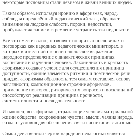
некоторые пословицы стали девизом в жизни великих людей.
Таким образом, используя иронию в афоризмах, народ,
соблюдая определённый педагогический такт, обращает
внимание на людские слабости, пороки, недостатки,
пробуждает желание и стремление устранить эти недостатки.
Все это вместе взятое, позволяет говорить о пословицах и
поговорках как народных педагогических миниатюрах, в
которых в известной степени нашло свое выражение
народное представление о дидактических принципах
воспитания и обучения человека. Лаконичность и краткость
афоризмов создают условие для осуществления принципа
доступности, обилие элементов ритмики и поэтической речи
придает афоризмам образность, тем самым составляет основу
наглядности; композиционное строение афоризмов,
применение повторов, риторических вопросов и восклицаний
способствуют реализации принципа прочности,
систематичности и последовательности.
И наконец, все афоризмы, отражающие условия материальной
жизни общества, сокровенные чувства, мысли, чаяния народа,
создают условия для обеспечения связи воспитания с жизнью.
Самой действенной чертой народной педагогики является