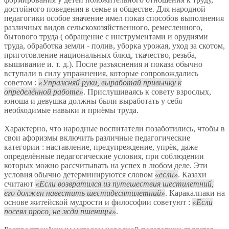
достойного поведения в семье и обществе. Для народной
педагогики особое значение имел показ способов выполнения
различных видов сельскохозяйственного, ремесленного,
бытового труда ( обращение с инструментами и орудиями
труда, обработка земли - полив, уборка урожая, уход за скотом,
приготовление национальных блюд, ткачество, резьба,
вышивание и. т. д.). После разъяснения и показа обычно
вступали в силу упражнения, которые сопровождались
советом :
Упражняй руки, выработай привычку к
определённой работе
. Прислушиваясь к совету взрослых,
юноша и девушка должны были выработать у себя
необходимые навыки и приёмы труда.
Характерно, что народные воспитатели позаботились, чтобы в
свои афоризмы включить различные педагогические
категории : наставление, предупреждение, упрёк, даже
определённые педагогические условия, при соблюдении
которых можно рассчитывать на успех в любом деле. Эти
условия обычно детерминируются словом
если
. Казахи
считают
Если возвратился из путешествия шестилетний,
его должен навестить шестидесятилетний
. Каракалпаки на
основе житейской мудрости и философии советуют :
Если
посеял просо, не жди пшеницы
.