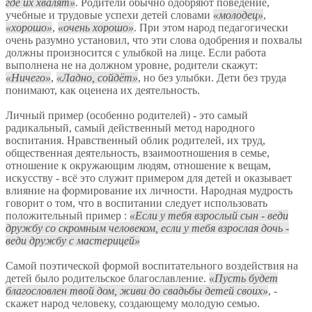
где их хвалят
. Родители обычно одобряют поведение,
учебные и трудовые успехи детей словами
молодец
,
хорошо
,
очень хорошо
. При этом народ педагогически
очень разумно установил, что эти слова одобрения и похвалы
должны произносится с улыбкой на лице. Если работа
выполнена не на должном уровне, родители скажут:
Ничего
,
Ладно, сойдёт
, но без улыбки. Дети без труда
понимают, как оценена их деятельность.
Личный пример (особенно родителей) - это самый
радикальный, самый действенный метод народного
воспитания. Нравственный облик родителей, их труд,
общественная деятельность, взаимоотношения в семье,
отношение к окружающим людям, отношение к вещам,
искусству - всё это служит примером для детей и оказывает
влияние на формирование их личности. Народная мудрость
говорит о том, что в воспитании следует использовать
положительный пример :
Если у тебя взрослый сын - веди
дружбу со скромным человеком, если у тебя взрослая дочь -
веди дружбу с мастерицей
Самой поэтической формой воспитательного воздействия на
детей было родительское благославление.
Пусть будет
благословлен твой дом, живи до свадьбы детей своих
, -
скажет народ человеку, создающему молодую семью.