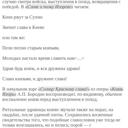
случаю смотра войска, выступления в поход, возвращения с
победой. В
Слове о полку Игореве
читаем:
Кони ржут за Сулою
Звенит слава в Киеве
или там же:
Пели песню старым князьям,
Молодых настало время славить нам<…>
Здрав будь князь, и вся дружина здрава!
Слава князьям, и дружине слава!
В начальном хоре
Солнцу Красному слава!
из оперы
Князь
Игорь
А.П. Бородин воспроизводит, по-видимому, обычное
восхваление князя перед выступлением в поход.
Ритуальные здравицы князю звучали также на пирах, на
свадьбах, после удачной охоты. Сохранились косвенные
свидетельства того, что подобные славословия уже тогда не
только возглашались, но и пелись; порой — с