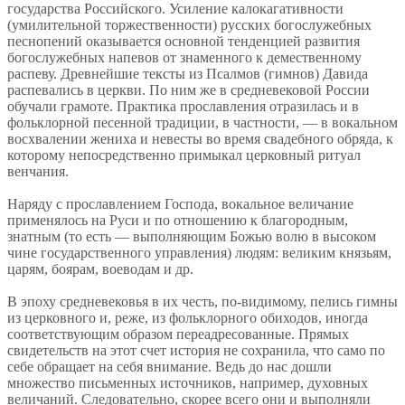
государства Российского. Усиление калокагативности
(умилительной торжественности) русских богослужебных
песнопений оказывается основной тенденцией развития
богослужебных напевов от знаменного к демественному
распеву. Древнейшие тексты из Псалмов (гимнов) Давида
распевались в церкви. По ним же в средневековой России
обучали грамоте. Практика прославления отразилась и в
фольклорной песенной традиции, в частности, — в вокальном
восхвалении жениха и невесты во время свадебного обряда, к
которому непосредственно примыкал церковный ритуал
венчания.
Наряду с прославлением Господа, вокальное величание
применялось на Руси и по отношению к благородным,
знатным (то есть — выполняющим Божью волю в высоком
чине государственного управления) людям: великим князьям,
царям, боярам, воеводам и др.
В эпоху средневековья в их честь, по-видимому, пелись гимны
из церковного и, реже, из фольклорного обиходов, иногда
соответствующим образом переадресованные. Прямых
свидетельств на этот счет история не сохранила, что само по
себе обращает на себя внимание. Ведь до нас дошли
множество письменных источников, например, духовных
величаний. Следовательно, скорее всего они и выполняли