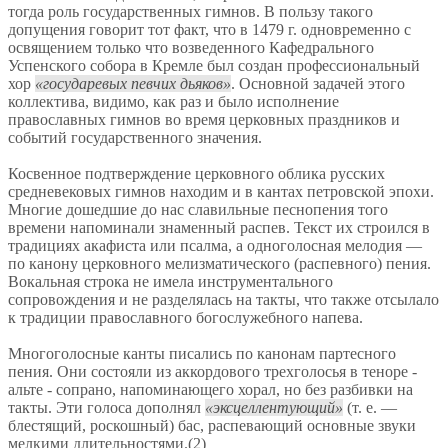
тогда роль государственных гимнов. В пользу такого
допущения говорит тот факт, что в 1479 г. одновременно с
освящением только что возведенного Кафедрального
Успенского собора в Кремле был создан профессиональный
хор
государевых певчих дьяков
. Основной задачей этого
коллектива, видимо, как раз и было исполнение
православных гимнов во время церковных праздников и
событий государственного значения.
Косвенное подтверждение церковного облика русских
средневековых гимнов находим и в кантах петровской эпохи.
Многие дошедшие до нас славильные песнопения того
времени напоминали знаменный распев. Текст их строился в
традициях акафиста или псалма, а одноголосная мелодия —
по канону церковного мелизматического (распевного) пения.
Вокальная строка не имела инструментального
сопровождения и не разделялась на такты, что также отсылало
к традиции православного богослужебного напева.
Многоголосные канты писались по канонам партесного
пения. Они состояли из аккордового трехголосья в теноре -
альте - сопрано, напоминающего хорал, но без разбивки на
такты. Эти голоса дополнял
эксцеллентующий
(т. е. —
блестящий, роскошный) бас, распевающий основные звуки
мелкими длительностями.(2)