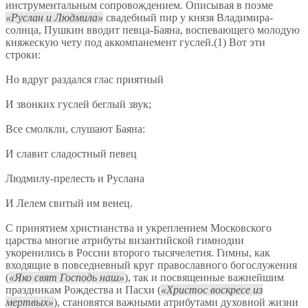
инструментальным сопровождением. Описывая в поэме
Руслан и Людмила
свадебный пир у князя Владимира-
солнца, Пушкин вводит певца-Баяна, воспевающего молодую
княжескую чету под аккомпанемент гуслей.(1) Вот эти
строки:
Но вдруг раздался глас приятный
И звонких гуслей беглый звук;
Все смолкли, слушают Баяна:
И славит сладостный певец
Людмилу-прелесть и Руслана
И Лелем свитый им венец.
С принятием христианства и укреплением Московского
царства многие атрибуты византийской гимнодии
укоренились в России второго тысячелетия. Гимны, как
входящие в повседневный круг православного богослужения
(
Яко свят Господь наш
), так и посвященные важнейшим
праздникам Рождества и Пасхи (
Христос воскресе из
мертвых
), становятся важными атрибутами духовной жизни