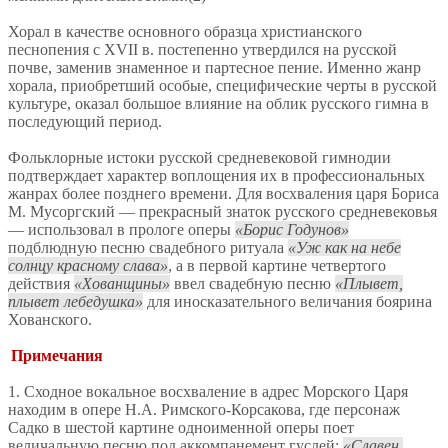
Хорал в качестве основного образца христианского
песнопения с XVII в. постепенно утвердился на русской
почве, заменив знаменное и партесное пение. Именно жанр
хорала, приобретший особые, специфические черты в русской
культуре, оказал большое влияние на облик русского гимна в
последующий период.
Фольклорные истоки русской средневековой гимнодии
подтверждает характер воплощения их в профессиональных
жанрах более позднего времени. Для восхваления царя Бориса
М. Мусоргский — прекрасный знаток русского средневековья
— использовал в прологе оперы
Борис Годунов
подблюдную песню свадебного ритуала
Уж как на небе
солнцу красному слава
, а в первой картине четвертого
действия
Хованщины
ввел свадебную песню
Плывет,
плывет лебедушка
для иносказательного величания боярина
Хованского.
Примечания
1. Сходное вокальное восхваление в адрес Морского Царя
находим в опере Н.А. Римского-Корсакова, где персонаж
Садко в шестой картине одноименной оперы поет
величальную песню под аккомпанемент гуслей:
Славен,