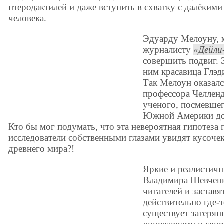
птеродактилей и даже вступить в схватку с далёким
человека.
Эдуарду Мелоуну,
журналисту
Дейли
совершить подвиг. 
ним красавица Глэд
Так Мелоун оказалс
профессора Челлен
ученого, посмевшег
Южной Америки до
Кто бы мог подумать, что эта невероятная гипотеза
исследователи собственными глазами увидят кусочек
древнего мира?!
Яркие и реалистич
Владимира Шевченк
читателей и заставя
действительно где-
существует затерян