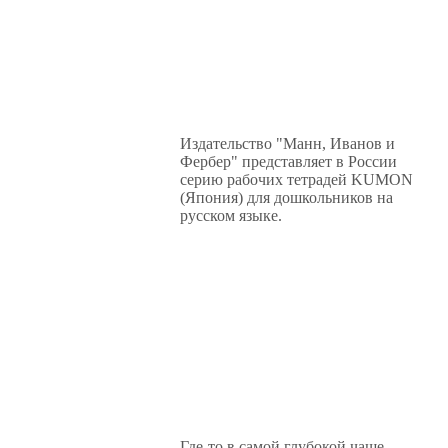
Издательство "Манн, Иванов и
Фербер" представляет в России
серию рабочих тетрадей KUMON
(Япония) для дошкольников на
русском языке.
Где-то в самой глубокой чаще