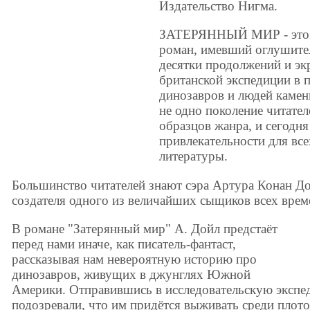
Издательство Нигма.
ЗАТЕРЯННЫЙ МИР - это у
роман, имевший оглушите
десятки продолжений и э
британской экспедиции в
динозавров и людей камен
не одно поколение читате
образцов жанра, и сегодня
привлекательности для вс
литературы.
Большинство читателей знают сэра Артура Конан Дой
создателя одного из величайших сыщиков всех врем
В романе "Затерянный мир" А. Дойл предстаёт
перед нами иначе, как писатель-фантаст,
рассказывая нам невероятную историю про
динозавров, живущих в джунглях Южной
Америки. Отправившись в исследовательскую экспед
подозревали, что им придётся выживать среди плот