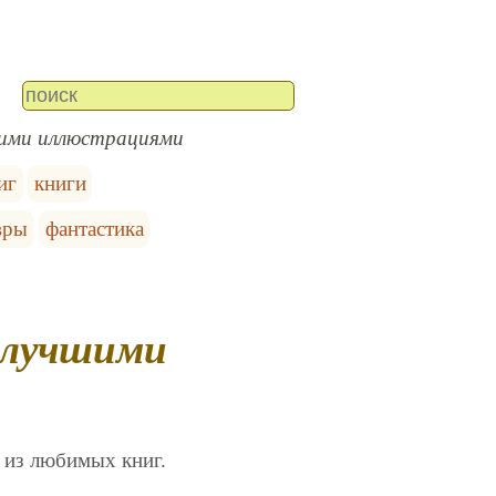
шими иллюстрациями
иг
книги
вры
фантастика
 из любимых книг.