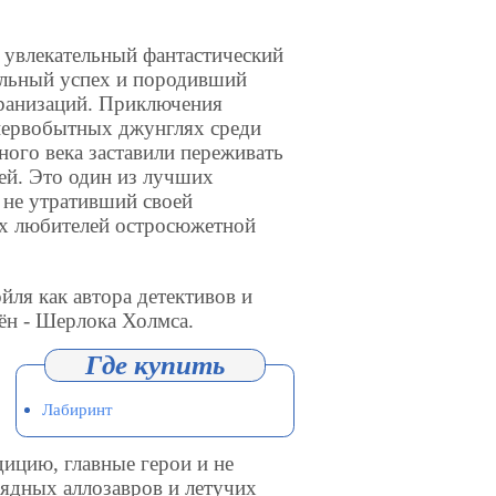
влекательный фан­тастический
льный успех и породивший
кранизаций. Приключения
 первобытных джунглях среди
ного века заставили переживать
лей. Это один из лучших
 не утра­тивший своей
ех любителей остросюжетной
ля как автора детективов и
ён - Шерлока Холмса.
Лабиринт
ицию, главные герои и не
оядных аллозавров и летучих