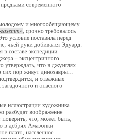
и предками современного
 молодому и многообещающему
-газетт
, срочно требовалось
Это условие поставила перед
ис, чьей руки добивался Эдуард.
я в составе экспедиции
джера – эксцентричного
о утверждать, что в джунглях
 сих пор живут динозавры…
 подтвердится, и отважные
 загадочного и опасного
ные иллюстрации художника
о разбудят воображение
т поверить, что, может быть,
то в дебрях Амазонки
ное плато, населённое