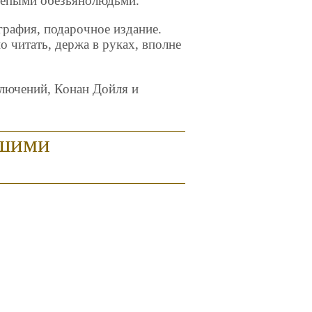
репыми обезьянолюдьми.
рафия, подарочное издание.
о читать, держа в руках, вполне
ключений, Конан Дойля и
чшими