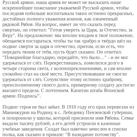
Русской армии, наша армия не может не высказать наше
искреннейшее пожелание уважаемой Русской армии, чтобы
последняя побольше воспитывала таких истинно прекрасных,
достойных полного уважения воинов, как означенный
рядовой Рябов. На вопрос, имеет ли что сказать перед
смертью, он ответил: "Готов умереть за Царя, за Отечество, за
Веру". На предложение: мы вполне входим в твоё положение,
обещаемся постараться, чтобы ты так храбро и твёрдо шёл на
подвиг смерти за царя и отечество, притом, если есть, что
передать твоим от тебя, пусть будет сказано. Он ответил:
"Покорнейше благодарю, передайте, что было…" - и не мог
удержаться от слёз. Перекрестившись, помолился долго в
четыре стороны света, с коленопреклонениями, и сам вполне
спокойно стал на своё место. Присутствовавшие не смогли
удержаться от слёз. Сочувствие этому истинно храброму,
преисполненному своего долга, примерному солдату достигло
высшего предела. С почтением. Капитан штаба Японской
армии /Подпись/".
Подвиг героя не был забыт. В 1910 году его прах перевезли из
Маньчжурии на Родину, в с. Лебедевку Пензенской губернии,
и похоронили у школы, которой присвоили имя Рябова. Семье
выдали тысячу рублей, а его детей устроили в казенные
учебные заведения. Солдат был навечно зачислен в списки
полка, как сказано в приказе: "В назидание потомству".