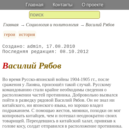
Главная
Контакты
О проекте
Главная
Социология и политология
Василий Рябов
герои
история
admin
17.08.2010
08.10.2012
Василий Рябов
Во время Русско-японской войны 1904-1905 гг., после
сражения у Лаояна, произошёл такой случай. Русскому
командованию стали крайне необходимы сведения о
расположении частей противника. Добровольно вызвался
пойти в разведку рядовой Василий Рябов. Он не знал ни
китайского, ни японского языка, но хорошо владел
подражанием. С помощью жестов, мимики, походки он мог
копировать китайцев, чем и потешал неоднократно своих
товарищей. Переодевшись в китайский халат, привязав к
голове косу, солдат отправился в расположение противника.