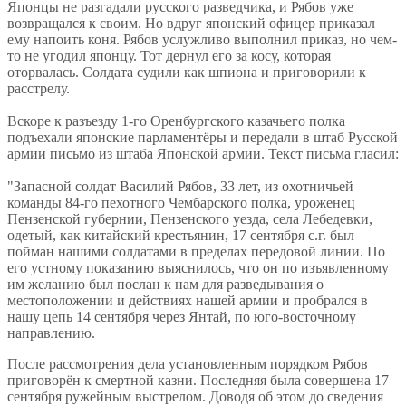
Японцы не разгадали русского разведчика, и Рябов уже
возвращался к своим. Но вдруг японский офицер приказал
ему напоить коня. Рябов услужливо выполнил приказ, но чем-
то не угодил японцу. Тот дернул его за косу, которая
оторвалась. Солдата судили как шпиона и приговорили к
расстрелу.
Вскоре к разъезду 1-го Оренбургского казачьего полка
подъехали японские парламентёры и передали в штаб Русской
армии письмо из штаба Японской армии. Текст письма гласил:
"Запасной солдат Василий Рябов, 33 лет, из охотничьей
команды 84-го пехотного Чембарского полка, уроженец
Пензенской губернии, Пензенского уезда, села Лебедевки,
одетый, как китайский крестьянин, 17 сентября с.г. был
пойман нашими солдатами в пределах передовой линии. По
его устному показанию выяснилось, что он по изъявленному
им желанию был послан к нам для разведывания о
местоположении и действиях нашей армии и пробрался в
нашу цепь 14 сентября через Янтай, по юго-восточному
направлению.
После рассмотрения дела установленным порядком Рябов
приговорён к смертной казни. Последняя была совершена 17
сентября ружейным выстрелом. Доводя об этом до сведения