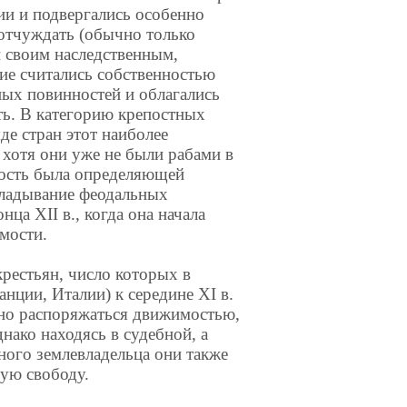
ии и подвергались особенно
отчуждать (обычно только
и своим наследственным,
ие считались собственностью
ных повинностей и облагались
ь. В категорию крепостных
де стран этот наиболее
 хотя они уже не были рабами в
мость была определяющей
кладывание феодальных
нца XII в., когда она начала
мости.
рестьян, число которых в
нции, Италии) к середине XI в.
дно распоряжаться движимостью,
нако находясь в судебной, а
ного землевладельца они также
ную свободу.