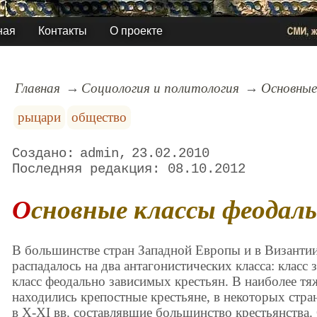
ная
Контакты
О проекте
Главная
Социология и политология
Основные
рыцари
общество
admin
23.02.2010
08.10.2012
Основные классы феодал
В большинстве стран Западной Европы и в Византии
распадалось на два антагонистических класса: класс
класс феодально зависимых крестьян. В наиболее т
находились крепостные крестьяне, в некоторых стра
в X-XI вв. составлявшие большинство крестьянства. 