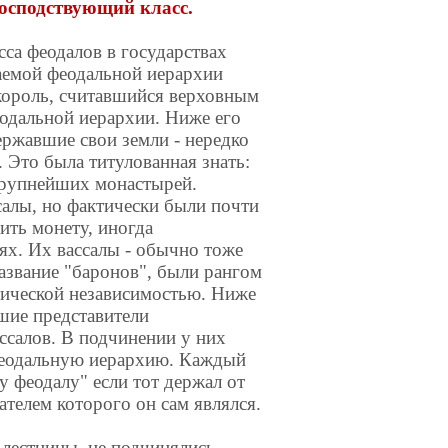
осподствующий класс.
са феодалов в государствах
аемой феодальной иерархии
 король, считавшийся верховным
еодальной иерархии. Ниже его
ержавшие свои земли - нередко
. Это была титулованная знать:
крупнейших монастырей.
салы, но фактически были почти
ить монету, иногда
х. Их вассалы - обычно тоже
азвание "баронов", были рангом
ктической независимостью. Ниже
шие представители
ссалов. В подчинении у них
 феодальную иерархию. Каждый
 феодалу" если тот держал от
телем которого он сам являлся.
лестницы, не подчинялись