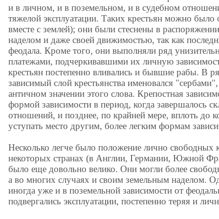
и в личном, и в поземельном, и в судебном отношен
тяжелой эксплуатации. Таких крестьян можно было 
вместе с землей); они были стеснены в распоряжени
наделом и даже своей движимостью, так как последн
феодала. Кроме того, они выполняли ряд унизитель
платежами, подчеркивавшими их личную зависимост
крестьян постепенно вливались и бывшие рабы. В ря
зависимый слой крестьянства именовался "сербами",
античном значении этого слова. Крепостная зависи
формой зависимости в период, когда завершалось с
отношений, и позднее, по крайней мере, вплоть до ко
уступать место другим, более легким формам зависи
Несколько легче было положение лично свободных к
некоторых странах (в Англии, Германии, Южной Фра
было еще довольно велико. Они могли более свобо
а во многих случаях и своим земельным наделом. Од
иногда уже и в поземельной зависимости от феодаль
подвергались эксплуатации, постепенно теряя и лич