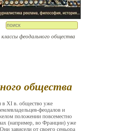
 классы феодального общества
ьного общества
 в XI в. общество уже
 землевладельцев-феодалов и
яжелом положении повсеместно
нах (например, во Франции) уже
Они зависели от своего сеньора