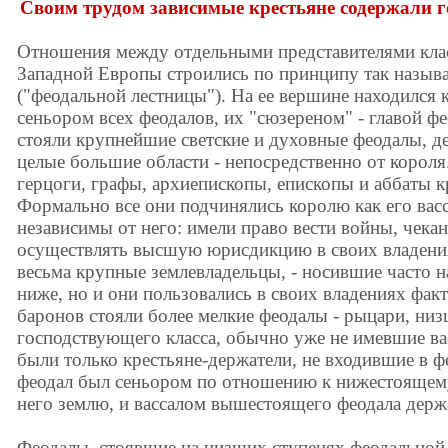
Своим трудом зависимые крестьяне содержали г
Отношения между отдельными представителями клас
Западной Европы строились по принципу так назыв
("феодальной лестницы"). На ее вершине находился
сеньором всех феодалов, их "сюзереном" - главой ф
стояли крупнейшие светские и духовные феодалы, д
целые большие области - непосредственно от короля
герцоги, графы, архиепископы, епископы и аббаты 
Формально все они подчинялись королю как его вас
независимы от него: имели право вести войны, чекан
осуществлять высшую юрисдикцию в своих владения
весьма крупные землевладельцы, - носившие часто н
ниже, но и они пользовались в своих владениях фа
баронов стояли более мелкие феодалы - рыцари, низ
господствующего класса, обычно уже не имевшие ва
были только крестьяне-держатели, не входившие в
феодал был сеньором по отношению к нижестоящему
него землю, и вассалом вышестоящего феодала держа
Феодалы, стоявшие на низших ступенях феодальной 