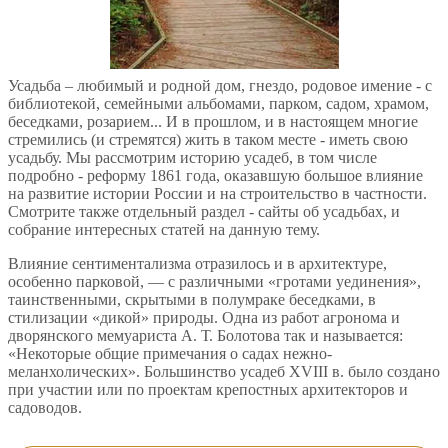
Усадьба – любимый и родной дом, гнездо, родовое имение - с
библиотекой, семейными альбомами, парком, садом, храмом,
беседками, розарием... И в прошлом, и в настоящем многие
стремились (и стремятся) жить в таком месте - иметь свою
усадьбу. Мы рассмотрим историю усадеб, в том числе
подробно - реформу 1861 года, оказавшую большое влияние
на развитие истории России и на строительство в частности.
Смотрите также отдельный раздел - сайты об усадьбах, и
собрание интересных статей на данную тему.
Влияние сентиментализма отразилось и в архитектуре,
особенно парковой, — с различными «гротами уединения»,
таинственными, скрытыми в полумраке беседками, в
стилизации «дикой» природы. Одна из работ агронома и
дворянского мемуариста А. Т. Болотова так и называется:
«Некоторые общие примечания о садах нежно-
меланхолических». Большинство усадеб XVIII в. было создано
при участии или по проектам крепостных архитекторов и
садоводов.