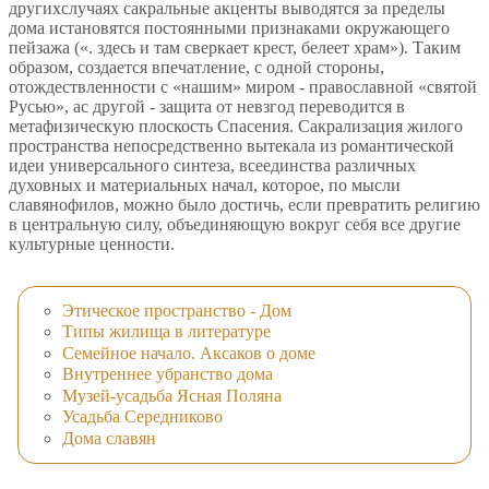
другихслучаях сакральные акценты выводятся за пределы
дома истановятся постоянными признаками окружающего
пейзажа («. здесь и там сверкает крест, белеет храм»). Таким
образом, создается впечатление, с одной стороны,
отождествленности с «нашим» миром - православной «святой
Русью», ас другой - защита от невзгод переводится в
метафизическую плоскость Спасения. Сакрализация жилого
пространства непосредственно вытекала из романтической
идеи универсального синтеза, всеединства различных
духовных и материальных начал, которое, по мысли
славянофилов, можно было достичь, если превратить религию
в центральную силу, объединяющую вокруг себя все другие
культурные ценности.
Этическое пространство - Дом
Типы жилища в литературе
Семейное начало. Аксаков о доме
Внутреннее убранство дома
Музей-усадьба Ясная Поляна
Усадьба Середниково
Дома славян