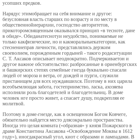
усопших предков.
Нарядус этимобращает на себя внимание и другое:
безусловная власть старших по возрасту и по месту в
общественнойиерархии, господство авторитетов,
прикоторомсвященным оказывался принцип «в тесноте, дане
в обиде». Обиданатеснотуи неудобство, понимаемые не
только какфизические, но и какморальныекатегории, как
стеснениеправ личности, представлялись дерзким
своеволием, порожденным гордыней - такого родаситуации
С. Т. Аксаков описывает неоднократно. Подчеркиваетон и
другое важное обстоятельство: разбросанные в ориенбургских
и башкирских степях семейные гнезда буквально спасали
людей от мороза и ветра, от дождей и пурги, служили
пристанищем для всех нуждавшихся. Поэтому в них царила
всеобъемлющая забота, гостеприимство, ласка, ахозяева
исполняли роль благодетелей и благодетельниц. В доме
человек нге просто живет, а спасает душу, подкрепляя ее
молитвой.
Поэтому в доме-гнезде, как в освещенном Богом Ковчеге,
обязательно найдется место длясокрально пространства.
Иногда это целая комната («образная» у князя Пожарского в
драме Константина Аксакова «Освобождение Моквы в 1612
году»), иногдакрасный угол, киот с образами и лампадами. В