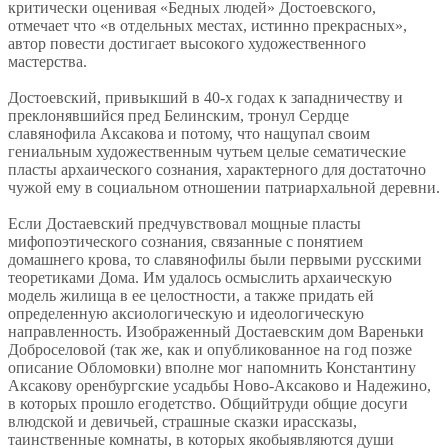
критически оценивая «Бедных людей» Достоевского,
отмечает что «в отдельных местах, истинно прекрасных»,
автор повести достигает высокого художественного
мастерства.
Достоевский, привыкший в 40-х годах к западничеству и
преклонявшийся пред Белинским, тронул Сердце
славянофила Аксакова и потому, что нащупал своим
гениальным художественным чутьем целые сематические
пласты архаического сознания, характерного для достаточно
чужой ему в социальном отношении патриархальной деревни.
Если Достаевский предчувствовал мощные пласты
мифопоэтического сознания, связанные с понятием
домашнего крова, то славянофилы были первыми русскими
теоретиками Дома. Им удалось осмыслить архаическую
модель жилища в ее целостности, а также придать ей
определенную аксиологическую и идеологическую
направленность. Изображенный Достаевским дом Вареньки
Доброселовой (так же, как и опубликованное на год позже
описание Обломовки) вполне мог напомнить Константину
Аксакову оренбургские усадьбы Ново-Аксаково и Надежино,
в которых прошло егодетство. Общийтруди общие досуги
влюдской и девичьей, страшные сказки ирассказы,
таинственные комнаты, в которых якобыявляются души