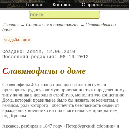
Главная
Контакты
О проекте
Главная
Социология и политология
Славянофилы о
доме
усадьба
дом
admin
12.06.2010
08.10.2012
Славянофилы о доме
Славянофилы 40-х годов прошдого столетия сумели
претворить трудноуловимую привязанность к определенному
типу жилища в довольно стройную, монолитную концепцию
Дома, который правильнее было бы назвать не ковчегом, а
генздом, роль которого - обеспечить безопасность семьи от
враждебных внешних сил под спасительным прикрытием,
под Кровом.
Аксаков, разбирая в 1847 году «Петербургский сборник» и