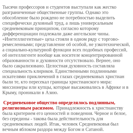
Тысячи профессоров и студентов выступали как жестко
разграниченные общественные группы. Однако это
обособление было рождено не потребностью выделить
специфически духовный труд, а лишь универсальным
средневековым принципом, согласно которому
дифференциации подлежали даже ангельские чины.
«Инетеллигентные» цеха стояли в одном ряду с торгово-
ремесленными; представление об особой, не узкотехнической,
а социально-культурной функции всех подобных профессий,
об интеллигенте вообще как носителе концентрированной
образованности и духовности отсутствовало. Вернее, оно
было сакрализовано. Целостная духовность составляла
специальность клириков. Единственными подлинными
искателями приключений в глазах средневековых христиан
были те, кто пересекал границы христианского мира:
миссионеры или купцы, которые высаживались в Африке и в
Крыму, проникали в Азию.
Средневековое общество определялось подлинным,
религиозным расизмом.
Принадлежность к христианству
была критерием его ценностей и поведения. Черное и белое,
без середины - такова была действительность для
средневековых людей. Итак, человек Средневековья был
вечным яблоком раздора между Богом и Сатаной.