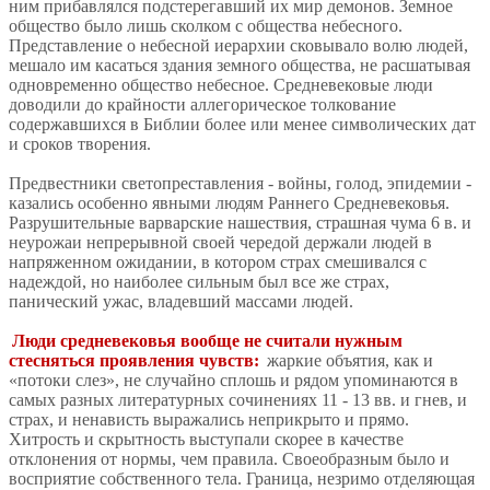
ним прибавлялся подстерегавший их мир демонов. Земное
общество было лишь сколком с общества небесного.
Представление о небесной иерархии сковывало волю людей,
мешало им касаться здания земного общества, не расшатывая
одновременно общество небесное. Средневековые люди
доводили до крайности аллегорическое толкование
содержавшихся в Библии более или менее символических дат
и сроков творения.
Предвестники светопреставления - войны, голод, эпидемии -
казались особенно явными людям Раннего Средневековья.
Разрушительные варварские нашествия, страшная чума 6 в. и
неурожаи непрерывной своей чередой держали людей в
напряженном ожидании, в котором страх смешивался с
надеждой, но наиболее сильным был все же страх,
панический ужас, владевший массами людей.
Люди средневековья вообще не считали нужным
стесняться проявления чувств:
жаркие объятия, как и
«потоки слез», не случайно сплошь и рядом упоминаются в
самых разных литературных сочинениях 11 - 13 вв. и гнев, и
страх, и ненависть выражались неприкрыто и прямо.
Хитрость и скрытность выступали скорее в качестве
отклонения от нормы, чем правила. Своеобразным было и
восприятие собственного тела. Граница, незримо отделяющая