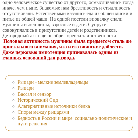
одно человеческое существо от другого, осмысливались тогда
иначе, чем ныне. Знакомые нам брезгливость и стыдливость
отсутствовали. Естествеными казались еда из общей миски и
питье из общей чаши. На одной постели вповалку спали
мужчины и женщины, взрослые и дети. Супруги
совокуплялись в присутствии детей и родственников.
Детородный акт еще не обрел ореола таинственности.
Половая активность мужчины была предметом столь же
пристального внимания, что и его воинские доблести.
Даже церковью импотенция признавалась одним из
главных оснований для развода.
Рыцари - мелкие землевладельцы
Рыцари
Вассал и сеньор
Исторический Сид
Альтернативные источники белка
Споры между рыцарями
Бедность в России и мире: социально-политические и
пути решения