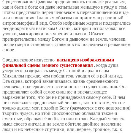
Существование Дьявола представлялось столь же реальным,
как и бытие бога; он даже испытывал меньшую нужду в том,
чтобы представать перед человеком в перевоплощенном виде
или в видениях. Главным образом он принимал различный
антропоморфный вид. Особо избранные жертвы подвергались
неоднократным натискам Сатаны, который использовал все
уловки, маскировки, искушения и пытки. Объект
препирательства между Богом и дьяволом на земле, человек,
после смерти становился ставкой в их последнем и решающем
споре.
Средневековое искусство
насыщено изображениями
финальной сцены земного существования
, когда душа
умершего раздиралась между Сатаной и архангелом
Михаилом прежде, чем победитель уводил её в рай или ад.
Эта сцена, которой заканчивалась жизнь средневекового
человека, подчеркивает пассивность его существования. Она
представляет собой самое сильное и впечатляющее
выражение того, что он не принадлежал самому себе. В чем
не сомневался средневековый человек, так это в том, что не
только дьявол мог, подобно Богу (разумеется с его дозволения)
творить чудеса, но этой способностью обладали также и
смертные, обращая её во благо или во зло. Каждый человек
имел своего ангела,и на земле обитало двойное население,
люди и их небесные спутники, или, вернее, тройное, т.к. к