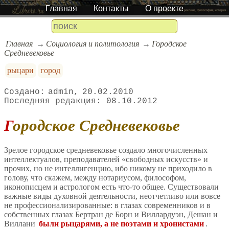
Главная
Контакты
О проекте
Главная
Социология и политология
Городское
Средневековье
рыцари
город
admin
20.02.2010
08.10.2012
Городское Средневековье
Зрелое городское средневековье создало многочисленных
интеллектуалов, преподавателей «свободных искусств» и
прочих, но не интеллигенцию, ибо никому не приходило в
голову, что скажем, между нотариусом, философом,
иконописцем и астрологом есть что-то общее. Существовали
важные виды духовной деятельности, неотчетливо или вовсе
не профессионализированные: в глазах современников и в
собственных глазах Бертран де Борн и Виллардуэн, Дешан и
Виллани
были рыцарями, а не поэтами и хронистами
.