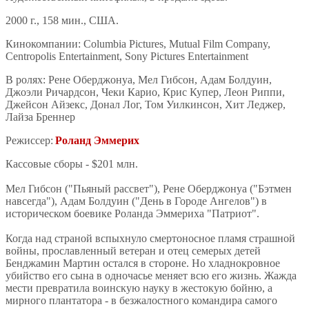
2000 г., 158 мин., США.
Кинокомпании: Columbia Pictures, Mutual Film Company,
Centropolis Entertainment, Sony Pictures Entertainment
В ролях: Рене Оберджонуа, Мел Гибсон, Адам Болдуин,
Джоэли Ричардсон, Чеки Карио, Крис Купер, Леон Риппи,
Джейсон Айзекс, Донал Лог, Том Уилкинсон, Хит Леджер,
Лайза Бреннер
Режиссер:
Роланд Эммерих
Кассовые сборы - $201 млн.
Мел Гибсон ("Пьяный рассвет"), Рене Оберджонуа ("Бэтмен
навсегда"), Адам Болдуин ("День в Городе Ангелов") в
историческом боевике Роланда Эммериха "Патриот".
Когда над страной вспыхнуло смертоносное пламя страшной
войны, прославленный ветеран и отец семерых детей
Бенджамин Мартин остался в стороне. Но хладнокровное
убийство его сына в одночасье меняет всю его жизнь. Жажда
мести превратила воинскую науку в жестокую бойню, а
мирного плантатора - в безжалостного командира самого