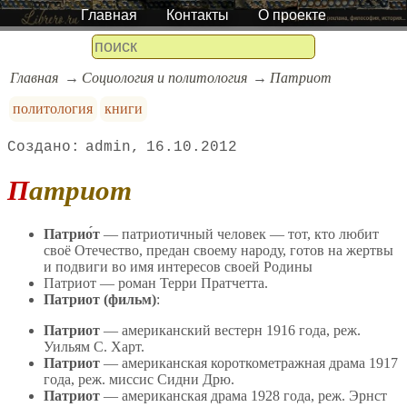
Главная
Контакты
О проекте
Главная
Социология и политология
Патриот
политология
книги
admin
16.10.2012
Патриот
Патрио́т
— патриотичный человек — тот, кто любит
своё Отечество, предан своему народу, готов на жертвы
и подвиги во имя интересов своей Родины
Патриот — роман Терри Пратчетта.
Патриот (фильм)
:
Патриот
— американский вестерн 1916 года, реж.
Уильям С. Харт.
Патриот
— американская короткометражная драма 1917
года, реж. миссис Сидни Дрю.
Патриот
— американская драма 1928 года, реж. Эрнст