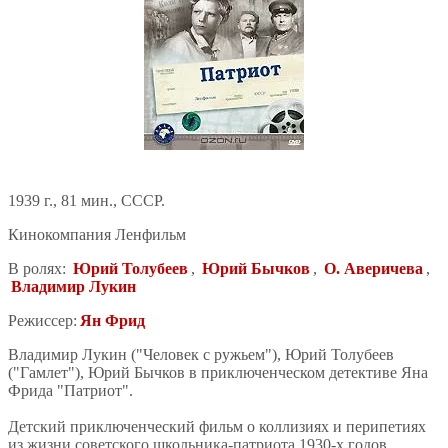
1939 г., 81 мин., СССР.
Кинокомпания Ленфильм
В ролях:
Юрий Толубеев
,
Юрий Бычков
,
О. Аверичева
,
Владимир Лукин
Режиссер:
Ян Фрид
Владимир Лукин ("Человек с ружьем"), Юрий Толубеев
("Гамлет"), Юрий Бычков в приключенческом детективе Яна
Фрида "Патриот".
Детский приключенческий фильм о коллизиях и перипетиях
из жизни советского школьника-патриота 1930-х годов.