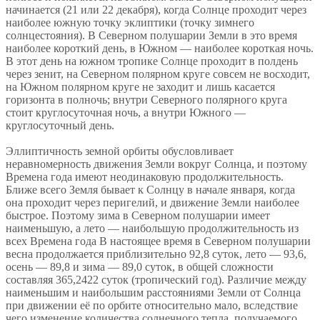
начинается (21 или 22 декабря), когда Солнце проходит через
наиболее южную точку эклиптики (точку зимнего
солнцестояния). В Северном полушарии Земли в это время
наиболее короткий день, в Южном — наиболее короткая ночь.
В этот день на южном тропике Солнце проходит в полдень
через зенит, на Северном полярном круге совсем не восходит,
на Южном полярном круге не заходит и лишь касается
горизонта в полночь; внутри Северного полярного круга
стоит круглосуточная ночь, а внутри Южного —
круглосуточный день.
Эллиптичность земной орбиты обусловливает
неравномерность движения Земли вокруг Солнца, и поэтому
Времена года имеют неодинаковую продолжительность.
Ближе всего Земля бывает к Солнцу в начале января, когда
она проходит через перигелий, и движение Земли наиболее
быстрое. Поэтому зима в Северном полушарии имеет
наименьшую, а лето — наибольшую продолжительность из
всех Времена года В настоящее время в Северном полушарии
весна продолжается приблизительно 92,8 суток, лето — 93,6,
осень — 89,8 и зима — 89,0 суток, в общей сложности
составляя 365,2422 суток (тропический год). Различие между
наименьшим и наибольшим расстояниями Земли от Солнца
при движении её по орбите относительно мало, вследствие
чего изменение количества солнечного тепла, получаемого