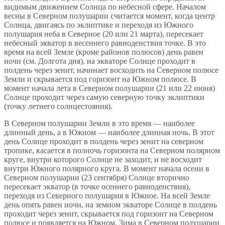
видимым движением Солнца по небесной сфере. Началом
весны в Северном полушарии считается момент, когда центр
Солнца, двигаясь по эклиптике и переходя из Южного
полушария неба в Северное (20 или 21 марта), пересекает
небесный экватор в весеннего равноденствия точке. В это
время на всей Земле (кроме районов полюсов) день равен
ночи (см. Долгота дня), на экваторе Солнце проходит в
полдень через зенит, начинает восходить на Северном полюсе
Земли и скрывается под горизонт на Южном полюсе. В
момент начала лета в Северном полушарии (21 или 22 июня)
Солнце проходит через самую северную точку эклиптики
(точку летнего солнцестояния).
В Северном полушарии Земли в это время — наиболее
длинный день, а в Южном — наиболее длинная ночь. В этот
день Солнце проходит в полдень через зенит на северном
тропике, касается в полночь горизонта на Северном полярном
круге, внутри которого Солнце не заходит, и не восходит
внутри Южного полярного круга. В момент начала осени в
Северном полушарии (23 сентября) Солнце вторично
пересекает экватор (в точке осеннего равноденствия),
переходя из Северного полушария в Южное. На всей Земле
день опять равен ночи, на земном экваторе Солнце в полдень
проходит через зенит, скрывается под горизонт на Северном
полюсе и появляется на Южном. Зима в Северном полушарии