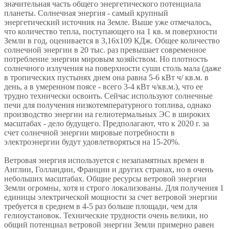
значительная часть общего энергетического потенциала
планеты. Солнечная энергия - самый крупный
энергетический источник на Земле. Выше уже отмечалось,
что количество тепла, поступающего на 1 кв. м поверхности
Земли в год, оценивается в 3,16х109 КДж. Общее количество
солнечной энергии в 20 тыс. раз превышает современное
потребление энергии мировым хозяйством. Но плотность
солнечного излучения на поверхности суши столь мала (даже
в тропических пустынях днем она равна 5-6 кВт ч/ кв.м. в
день, а в умеренном поясе - всего 3-4 кВт ч/кв.м.), что ее
трудно технически освоить. Сейчас используют солнечные
печи для получения низкотемпературного топлива, однако
производство энергии на гелиотермальных ЭС в широких
масштабах - дело будущего. Предполагают, что к 2020 г. за
счет солнечной энергии мировые потребности в
электроэнергии будут удовлетворяться на 15-20%.
Ветровая энергия используется с незапамятных времен в
Англии, Голландии, Франции и других странах, но в очень
небольших масштабах. Общие ресурсы ветровой энергии
Земли огромны, хотя и строго локализованы. Для получения 1
единицы электрической мощности за счет ветровой энергии
требуется в среднем в 4-5 раз больше площади, чем для
гелиоустановок. Технические трудности очень велики, но
общий потенциал ветровой энергии Земли примерно равен