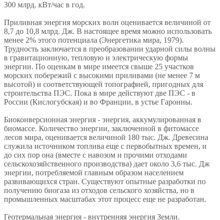
300 млрд. кВт/час в год.
Приливная энергия морских волн оценивается величиной от
8,7 до 10,8 млрд. Дж. В настоящее время можно использовать
менее 2% этого потенциала (Энергетика мира, 1979).
Трудность заключается в преобразовании ударной силы волны
в гравитационную, тепловую и электрическую формы
энергии. По оценкам в мире имеется свыше 25 участков
морских побережий с высокими приливами (не менее 7 м
высотой) и соответствующей топографией, пригодных для
строительства ПЭС. Пока в мире действуют две ПЭС - в
России (Кислогубская) и во Франции, в устье Гаронны.
Биоконверсионная энергия - энергия, аккумулированная в
биомассе. Количество энергии, заключенной в фитомассе
лесов мира, оценивается величиной 180 тыс. Дж. Древесина
служила источником топлива еще с первобытных времен, и
до сих пор она (вместе с навозом и прочими отходами
сельскохозяйственного производства) дает около 3,6 тыс. Дж
энергии, потребляемой главным образом населением
развивающихся стран. Существуют опытные разработки по
получению биогаза из отходов сельского хозяйства, но в
промышленных масштабах этот процесс еще не разработан.
Геотермальная энергия - внутренняя энергия Земли.