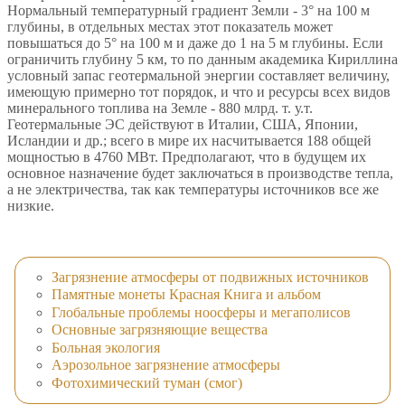
Нормальный температурный градиент Земли - 3° на 100 м
глубины, в отдельных местах этот показатель может
повышаться до 5° на 100 м и даже до 1 на 5 м глубины. Если
ограничить глубину 5 км, то по данным академика Кириллина
условный запас геотермальной энергии составляет величину,
имеющую примерно тот порядок, и что и ресурсы всех видов
минерального топлива на Земле - 880 млрд. т. у.т.
Геотермальные ЭС действуют в Италии, США, Японии,
Исландии и др.; всего в мире их насчитывается 188 общей
мощностью в 4760 МВт. Предполагают, что в будущем их
основное назначение будет заключаться в производстве тепла,
а не электричества, так как температуры источников все же
низкие.
Загрязнение атмосферы от подвижных источников
Памятные монеты Красная Книга и альбом
Глобальные проблемы ноосферы и мегаполисов
Основные загрязняющие вещества
Больная экология
Аэрозольное загрязнение атмосферы
Фотохимический туман (смог)