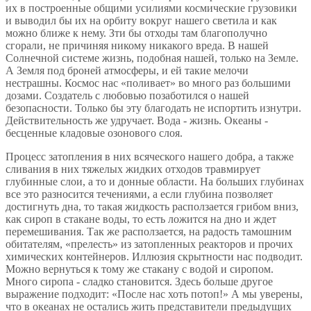
их в построенные общими усилиями космические грузовики
и выводил бы их на орбиту вокруг нашего светила и как
можно ближе к нему. Зти бы отходы там благополучно
сгорали, не причиняя никому никакого вреда. В нашей
Солнечной системе жизнь, подобная нашей, только на Земле.
А Земля под броней атмосферы, и ей такие мелочи
нестрашны. Космос нас «поливает» во много раз большими
дозами. Создатель с любовью позаботился о нашей
безопасности. Только бы эту благодать не испортить изнутри.
Действительность же удручает. Вода - жизнь. Океаны -
бесценные кладовые озонового слоя.
Процесс затопления в них всяческого нашего добра, а также
сливания в них тяжелых жидких отходов травмирует
глубинные слои, а то и донные области. На больших глубинах
все это разносится течениями, а если глубина позволяет
достигнуть дна, то такая жидкость расползается грибом вниз,
как сироп в стакане воды, то есть ложится на дно и ждет
перемешивания. Так же расползается, на радость тамошним
обитателям, «прелесть» из затопленных реакторов и прочих
химических контейнеров. Иллюзия скрытности нас подводит.
Можно вернуться к тому же стакану с водой и сиропом.
Много сиропа - сладко становится. Здесь больше другое
выражение подходит: «После нас хоть потоп!» А мы уверены,
что в океанах не остались жить представители предыдущих