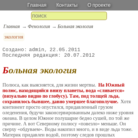
Главная
Контакты
О проекте
Главная
Фенология
Больная экология
экология
admin
22.05.2011
20.07.2012
Больная экология
Полюса, как выясняется, для жизни мертвы.
На Южный
полюс, находящийся внизу планеты, вода «сливается»
(визуально видно по глобусу). Там, под толщей льда,
сохранилось бывшее, давно умершее благополучие.
Хотя
континент просто опустился, придавленный грузом
оледенения, будучи законсервированным далеко ниже уровня
океана. В целом Южное полушарие бедно сушей, по той же
причине. А вот Северному полюсу «повезло» меньше. Он
сверху «обдуваем». Воды накопил много, и в виде льда тоже.
Материк придавлен водой, поэтому следов прошлых