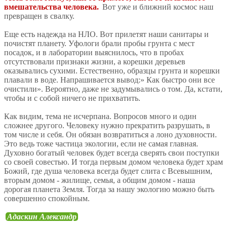
вмешательства человека.
Вот уже и ближний космос наш
превращен в свалку.
Еще есть надежда на НЛО. Вот прилетят наши санитары и
почистят планету. Уфологи брали пробы грунта с мест
посадок, и в лаборатории выяснилось, что в пробах
отсутствовали признаки жизни, а корешки деревьев
оказывались сухими. Естественно, образцы грунта и корешки
плавали в воде. Напрашивается вывод:» Как быстро они все
очистили». Вероятно, даже не задумывались о том. Да, кстати,
чтобы и с собой ничего не прихватить.
Как видим, тема не исчерпана. Вопросов много и один
сложнее другого. Человеку нужно прекратить разрушать, в
том числе и себя. Он обязан возвратиться а лоно духовности.
Это ведь тоже частица экологии, если не самая главная.
Духовно богатый человек будет всегда сверять свои поступки
со своей совестью. И тогда первым домом человека будет храм
Божий, где душа человека всегда будет слита с Всевышним,
вторым домом - жилище, семья, а общим домом - наша
дорогая планета Земля. Тогда за нашу экологию можно быть
совершенно спокойным.
Адаскин Александр