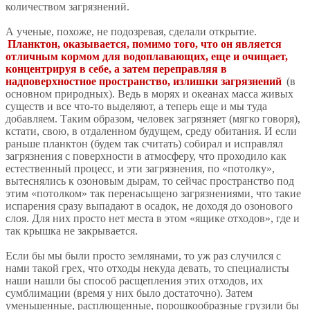
количеством загрязнений.
А ученые, похоже, не подозревая, сделали открытие.
Планктон, оказывается, помимо того, что он является
отличным кормом для водоплавающих, еще и очищает,
концентрируя в себе, а затем переправляя в
надповерхностное пространство, излишки загрязнений
(в
основном природных). Ведь в морях и океанах масса живых
существ и все что-то выделяют, а теперь еще и мы туда
добавляем. Таким образом, человек загрязняет (мягко говоря),
кстати, свою, в отдаленном будущем, среду обитания. И если
раньше планктон (будем так считать) собирал и исправлял
загрязнения с поверхности в атмосферу, что проходило как
естественный процесс, и эти загрязнения, по «потолку»,
вытеснялись к озоновым дырам, то сейчас пространство под
этим «потолком» так перенасыщено загрязнениями, что такие
испарения сразу выпадают в осадок, не доходя до озонового
слоя. Для них просто нет места в этом «ящике отходов», где и
так крышка не закрывается.
Если бы мы были просто землянами, то уж раз случился с
нами такой грех, что отходы некуда девать, то специалисты
наши нашли бы способ расщепления этих отходов, их
сумблимации (время у них было достаточно). Затем
уменьшенные, расплющенные, порошкообразные грузили бы