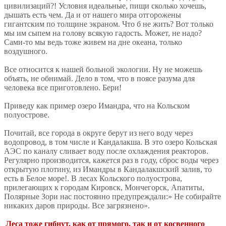
цивилизаций?! Условия идеальные, пищи сколько хочешь,
дышать есть чем. Да и от нашего мира отгорожены
гигантским по толщине экраном. Что б не жить? Вот только
мы им сыпем на голову всякую гадость. Может, не надо?
Сами-то мы ведь тоже живем на дне океана, только
воздушного.
Все относится к нашей больной экологии. Ну не можешь
объять, не обнимай. Дело в том, что в поясе разума для
человека все приготовлено. Бери!
Приведу как пример озеро Имандра, что на Кольском
полуострове.
Почитай, все города в округе берут из него воду через
водопровод, в том числе и Кандалакша. В это озеро Кольская
АЭС по каналу сливает воду после охлаждения реакторов.
Регулярно производится, кажется раз в году, сброс воды через
открытую плотину, из Имандры в Кандалакшский залив, то
есть в Белое море!. В лесах Кольского полуострова,
прилегающих к городам Кировск, Мончегорск, Апатиты,
Полярные Зори нас постоянно предупреждали:» Не собирайте
никаких даров природы. Все загрязнено».
Леса тоже гибнут, как от прямого, так и от косвенного