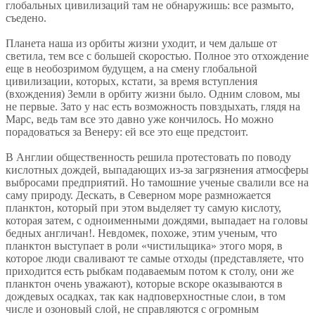
глобальных цивилизаций там не обнаружишь: все размыто,
съедено.
Планета наша из орбиты жизни уходит, и чем дальше от
светила, тем все с большей скоростью. Полное это отхождение
еще в необозримом будущем, а на смену глобальной
цивилизации, которых, кстати, за время вступления
(вхождения) Земли в орбиту жизни было. Одним словом, мы
не первые. Зато у нас есть возможность повздыхать, глядя на
Марс, ведь там все это давно уже кончилось. Но можно
порадоваться за Венеру: ей все это еще предстоит.
В Англии общественность решила протестовать по поводу
кислотных дождей, выпадающих из-за загрязнения атмосферы
выбросами предприятий. Но тамошние ученые свалили все на
саму природу. Дескать, в Северном море размножается
планктон, который при этом выделяет ту самую кислоту,
которая затем, с одноименными дождями, выпадает на головы
бедных англичан!. Невдомек, похоже, этим ученым, что
планктон выступает в роли «чистильщика» этого моря, в
которое люди сваливают те самые отходы (представляете, что
приходится есть рыбкам подаваемым потом к столу, они же
планктон очень уважают), которые вскоре оказываются в
дождевых осадках, так как надповерхностные слои, в том
числе и озоновый слой, не справляются с огромным