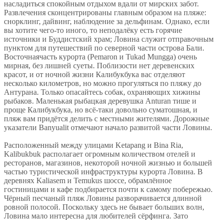
насладиться спокойным отдыхом вдали от мирских забот.
Развлечения сконцентрированы главным образом на пляже:
снорклинг, дайвинг, наблюдение за дельфинам. Однако, если
вы хотите чего-то иного, то неподалёку есть горячие
источники и Буддистский храм; Ловина служит отправочным
пунктом для путешествий по северной части острова Бали.
Восточнаячасть курорта (Pemaron и Tukad Mungga) очень
мирная, без лишней суеты. Поблизости нет деревенских
красот, и от ночной жизни Калибукбука вас отделяют
несколько километров, но можно прогуляться по пляжу до
Антурана. Только опасайтесь собак, охраняющих хижины
рыбаков. Маленькая рыбацкая деревушка Anturan тише и
проще Калибукбука, но всё-таки довольно суматошная, и
пляж вам придётся делить с местными жителями. Дорожные
указатели Banyualit отмечают начало развитой части Ловины.
Расположенный между улицами Ketapang и Bina Ria,
Kalibukbuk располагает огромным количеством отелей и
ресторанов, магазинов, некоторой ночной жизнью и большей
частью туристической инфраструктуры курорта Ловина. В
деревнях Kaliasem и Temukus шоссе, обрамлённое
гостиницами и кафе подбирается почти к самому побережью.
Чёрный песчаный пляж Ловины разворачивается длинной
ровной полосой. Поскольку здесь не бывает больших волн,
Ловина мало интересна для любителей сёрфинга. Зато