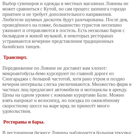
Выбор сувениров и одежды в местных магазинах Ловины не
может сравниться с Кутой, но сам процесс шопинга гораздо
приятнее и не требует дополнительного напряжения.
Любители шумных дискотек будут разочарованы. После дня,
проведённого на пляже, большинство туристов неспешно
ужинают и отправляются в постель. Есть несколько баров с
бильярдом и живой музыкой, в некоторых ресторанах
устраиваются вечерние представления традиционных
балийских танцев.
Транспорт.
Передвижение по Ловине не доставит вам хлопот:
микроавтобусы-бемо курсируют по главной дороге из
Сингараджи с большой частотой, хотя рано утром и поздно
вечером интервалы слегка увеличиваются. Множество фирм и
частных лиц предлагают автомобили и мотоциклы в аренду.
Цены на одном уровне с южными курортами Бали. Можно
взять напрокат и велосипед, но поездка по оживлённому
скоростному шоссе на жаре вряд ли принесёт много
удовольствия.
Рестораны и бары.
В ресторанном бизнесе Ловины наблюдается большая текучка: