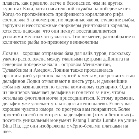
плавать, как правило, легче и безопаснее, чем на других
курортах Бали, хотя спасательной службы на побережье нет.
Когда-то протяжённость прибрежного кораллового рифа
составляла 5 километров, но лодочные якоря, глушение рыбы,
гарпуны и неосторожные снорклеры уничтожили кораллы,
хотя есть надежда, что они начнут восстанавливаться
усилиями местных энтузиастов. Тем не менее, разнообразие и
количество рыбы по-прежнему великолепны.
Ловина - хорошая отправная база для дайв-туров, поскольку
удачно расположена между главными цетрами дайвинга на
северном побережье Бали - островом Менджанган,
Туламбеном и Амедом. Ловина также прославилась
организацией утренних экскурсий к местам, где резвятся стаи
дельфинов.Лодки отчаливают в шесть утра, и дальнейшие
события развиваются по слегка комичному сценарию. Один
из шкиперов замечает дельфина и гоняется за ним, чтобы
остальная флотилия могла присоединиться. К этому времени,
дельфин уже успевает уплыть достаточно далеко. Если у вас
хорошее чувство юмора, то прогулка вам понравится. Более
простой способ посмотреть на дельфинов (хотя и бетонных) -
посетить уникальный монумент Patung Lumba Lumba на улице
Bina Ria, где они изображены с чёрно-белыми платками на
шее.