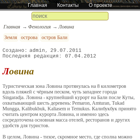
Главная
Контакты
О проекте
Главная
Фенология
Ловина
Земля
острова
остров Бали
admin
29.07.2011
07.04.2012
Ловина
Туристическая зона Ловина протянулась на 8 километров
вдоль пляжей с чёрным песком, чуть западнее города
Singaradja. Ловина - крупнейший курорт на Бали после Куты,
охватывающий шесть деревень: Pemaron, Amturan, Tukad
Mungga, Kalibukbuk, Kaliasem и Temukus. Калибукбук принято
считать центром курорта Ловина, и именно здесь
сосредоточена основная масса отелей, ресторанов и других
удобств для туристов.
В целом, Ловина - тихое, скромное место, где сполна можно