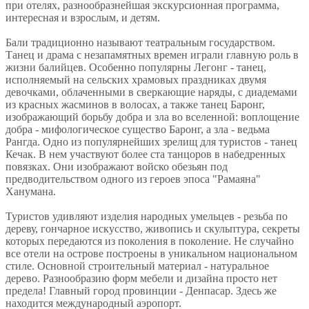
при отелях, разнообразнейшая экскурсионная программа,
интересная и взрослым, и детям.
Бали традиционно называют театральным государством.
Танец и драма с незапамятных времен играли главную роль в
жизни балийцев. Особенно популярны Легонг - танец,
исполняемый на сельских храмовых праздниках двумя
девочками, облаченными в сверкающие наряды, с диадемами
из красных жасминов в волосах, а также танец Баронг,
изображающий борьбу добра и зла во вселенной: воплощение
добра - мифологическое существо Баронг, а зла - ведьма
Рангда. Одно из популярнейших зрелищ для туристов - танец
Кечак. В нем участвуют более ста танцоров в набедренных
повязках. Они изображают войско обезьян под
предводительством одного из героев эпоса "Рамаяна"
Ханумана.
Туристов удивляют изделия народных умельцев - резьба по
дереву, гончарное искусство, живопись и скульптура, секреты
которых передаются из поколения в поколение. Не случайно
все отели на острове построены в уникальном национальном
стиле. Основной строительный материал - натуральное
дерево. Разнообразию форм мебели и дизайна просто нет
предела! Главный город провинции - Денпасар. Здесь же
находится международный аэропорт.