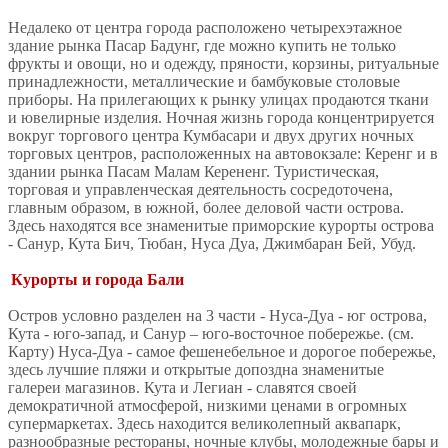
Недалеко от центра города расположено четырехэтажное
здание рынка Пасар Бадунг, где можно купить не только
фрукты и овощи, но и одежду, пряности, корзины, ритуальные
принадлежности, металлические и бамбуковые столовые
приборы. На прилегающих к рынку улицах продаются ткани
и ювелирные изделия. Ночная жизнь города концентрируется
вокруг торгового центра Кумбасари и двух других ночных
торговых центров, расположенных на автовокзале: Керенг и в
здании рынка Пасам Малам Керененг. Туристическая,
торговая и управленческая деятельность сосредоточена,
главным образом, в южной, более деловой части острова.
Здесь находятся все знаменитые приморские курорты острова
- Санур, Кута Бич, Тюбан, Нуса Дуа, Джимбаран Бей, Убуд.
Курорты и города Бали
Остров условно разделен на 3 части - Нуса-Дуа - юг острова,
Кута - юго-запад, и Санур – юго-восточное побережье. (см.
Карту) Нуса-Дуа - самое фешенебельное и дорогое побережье,
здесь лучшие пляжи и открытые допоздна знаменитые
галереи магазинов. Кута и Легиан - славятся своей
демократичной атмосферой, низкими ценами в огромных
супермаркетах. Здесь находится великолепный аквапарк,
разнообразные рестораны, ночные клубы, молодежные бары и