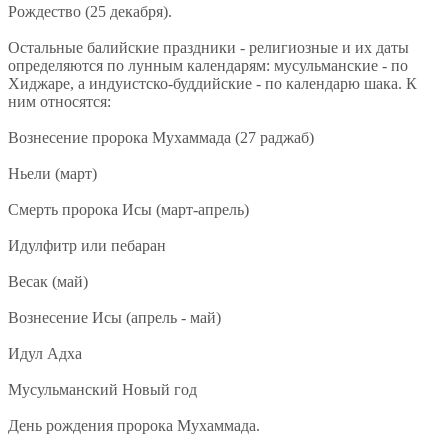
Рождество (25 декабря).
Остальные балийские праздники - религиозные и их даты
определяются по лунным календарям: мусульманские - по
Хиджаре, а индуистско-буддийские - по календарю шака. К
ним относятся:
Вознесение пророка Мухаммада (27 раджаб)
Ньели (март)
Cмерть пророка Исы (март-апрель)
Идулфитр или пебаран
Весак (май)
Вознесение Исы (апрель - май)
Идул Адха
Mусульманский Новый год
День рождения пророка Мухаммада.