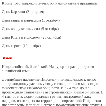
Кроме того, широко отмечаются национальные праздники:
День Картини (21 апреля)
День защиты панчасила (1 октября)
День вооруженных сил (5 октября)
День Клятвы молодежи (28 октября)
День героев (10 ноября)
Язык
Индонезийский, балийский. На курортах распространен
английский язык.
Древнейшее население Индонезии принадлежало к негро-
австралоидному расовому типу и говорило на языках индо-
тихоокеанской языковой общности. В 5 - 4 тыс. до н.э.
происходило становление австронезийской языковой семьи. В
4 тыс. до н.э. формировались группы австронезийских
народов, из которых на территории современной Индонезии
представлены западнои центрально-австронезийские группы.