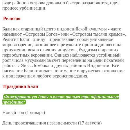
ряде районов острова довольно быстро разрастаются, идет
процесс урбанизации.
Религия
Бали как старинный центр индонезийской культуры - часто
называют «Островом Богов» или «Островом тысячи храмов».
Религия Бали - хинду – предстваляет собой уникальное
мировоззрение, возникшее в результате происходившего на
протяжении веков слияния индуизма, буддизма и древних
первобытных верований. Однако наблюдается устойчивый
рост числа мусульман за счет переселения на Бали искателей
работы с Явы, Ломбока и других районов Индонезии. Все
население Бали отличает понимание и дружеское отношение
к приверженцам любого вероисповедания.
Праздники Бали
Фиксированную дату имеют только три официальных
праздника:
Новый год (1 января)
День провозглашения независимости (17 августа)