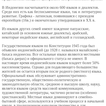
В Индонезии насчитывается около 600 языков и диалектов.
Среди них есть как бесписьменные языки, так и литературно
развитые. Графика - латинская, появившаяся с приходом
европейцев (16в.) и окончательно утвердившаяся в XX в.
Из языков других семей имеют хождение папуасские,
китайский (в основном южные диалекты), арабский,
некоторые индийские языки, английский и голландский.
Государственным языком по Конституции 1945 года был
объявлен индонезийский (до 1928 г. назывался малайским) -
бахаса индонесиа. Все остальные языки являются местными
(бахаса даерах) и официального статуса не имеют. В
настоящее время индонезийским языком владеет более 50%
населениястраны. Однако для подавляющего большинства
жителей он остается вторым после родного (местного) языка.
Официальный язык обслуживает административно-
государственную, общественно-политическую и
законодательную области, среднюю и высшую школу, науку,
является языком средств массовой коммуникации,
художественной литературы, частично религии (особенно
христианской). Местные языки доминируют в семейно-
бытовой сфере, используются в учебном процессе в начальной
школе, в традиционном народном творчестве и для